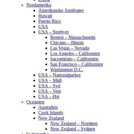
Nordamerika
Amerikanske Jomfruøer
Hawaii
Puerto Rico
USA
USA – Storbyer
Boston – Massachusetts
Chicago – Illinois
Las Vegas – Nevada
Los Angeles – Californien
Sacramento – Californien
San Francisco – Californien
Washington D.C.
USA – Nationalparker
USA – Midt
USA – Syd
USA – Vest
USA – Øst
Oceanien
Australien
Cook Islands
New Zealand
New Zealand – Nordøen
New Zealand – Sydøen