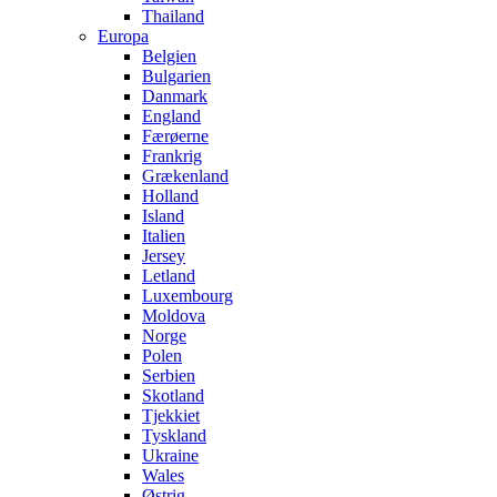
Thailand
Europa
Belgien
Bulgarien
Danmark
England
Færøerne
Frankrig
Grækenland
Holland
Island
Italien
Jersey
Letland
Luxembourg
Moldova
Norge
Polen
Serbien
Skotland
Tjekkiet
Tyskland
Ukraine
Wales
Østrig