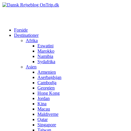
Forside
Destinationer
Afrika
Eswatini
Marokko
Namibia
Sydafrika
Asien
Armenien
Aserbajdsjan
Cambodja
Georgien
Hong Kong
Jordan
Kina
Macau
Maldiverne
Qatar
Singapore
Taiwan