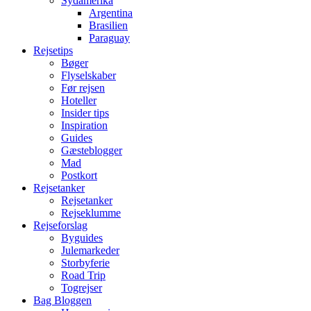
Sydamerika
Argentina
Brasilien
Paraguay
Rejsetips
Bøger
Flyselskaber
Før rejsen
Hoteller
Insider tips
Inspiration
Guides
Gæsteblogger
Mad
Postkort
Rejsetanker
Rejsetanker
Rejseklumme
Rejseforslag
Byguides
Julemarkeder
Storbyferie
Road Trip
Togrejser
Bag Bloggen