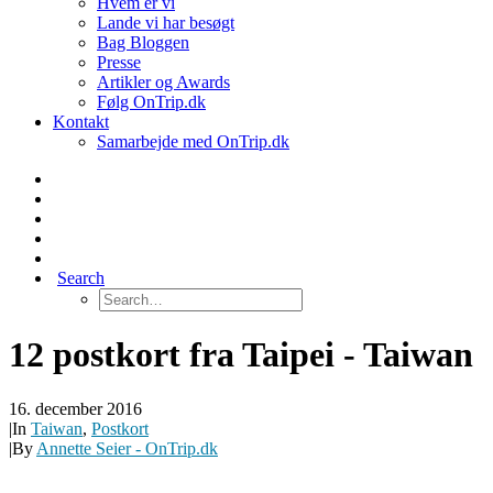
Hvem er vi
Lande vi har besøgt
Bag Bloggen
Presse
Artikler og Awards
Følg OnTrip.dk
Kontakt
Samarbejde med OnTrip.dk
Search
12 postkort fra Taipei - Taiwan
16. december 2016
|
In
Taiwan
,
Postkort
|
By
Annette Seier - OnTrip.dk