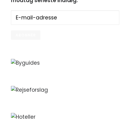
modtag seneste indlæg.
E-
mail-
adresse
ABONNÉR