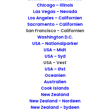
Alcatraz. Vi stod op med hønsene for at
Chicago – Illinois
tage den første båd.
Las Vegas – Nevada
Los Angeles – Californien
Sacramento – Californien
San Francisco – Californien
Washington D.C.
USA – Nationalparker
USA – Midt
USA – Syd
USA – Vest
USA – Øst
Oceanien
Australien
Ankomsten til Alcatraz
Cook Islands
New Zealand
Efter en kort men meget smuk sejltur,
New Zealand – Nordøen
New Zealand – Sydøen
endte vi på øen. Umiddelbart var der en