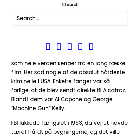
havde den teknologiske udvikling overhalet
Search
fortet, og i stedet blev Alcatraz bygget om
til et militærfængsel.
Depressionen i 30’ernes USA øgede
behovet for et flugtsikkert fængsel, og i
1934 åbnede man det Alcatraz. Et fængsel
som hele verden kender fra en lang række
film. Her sad nogle af de absolut hårdeste
kriminelle i USA. Enkelte fanger var så
farlige, at de blev sendt direkte til Alcatraz.
Blandt dem var Al Capone og George
“Machine Gun” Kelly.
FBI lukkede fængslet i 1963, da vejret havde
tæret hårdt på bygningerne, og det ville