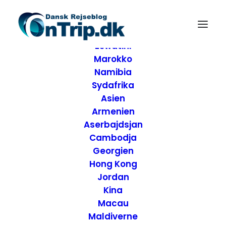
Forside
Destinationer
Afrika
Eswatini
Marokko
Namibia
Sydafrika
Asien
Armenien
Aserbajdsjan
Cambodja
Georgien
Hong Kong
Jordan
Kina
Alcatraz den gamle
Macau
Maldiverne
fængselsø - San