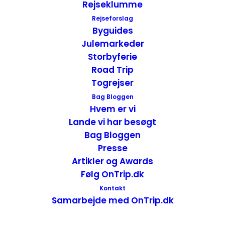
Rejseklumme
Rejseforslag
Byguides
Julemarkeder
Storbyferie
Road Trip
Togrejser
Bag Bloggen
Hvem er vi
Lande vi har besøgt
Bag Bloggen
Alcatraz den gamle fængselsø –
Presse
fakta
Artikler og Awards
Følg OnTrip.dk
Alcatraz var oprindeligt en del af forsvaret
Kontakt
Samarbejde med OnTrip.dk
omkring San Francisco opført i midten af
1800-tallet. Men i starten af 1900-tallet