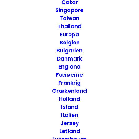
Qatar
Francisco, USA
Singapore
Taiwan
Thailand
27. JUNI 2013
|
IN
USA - VEST
,
SAN FRANCISCO - CALIFORNIEN
,
USA
,
ATTRAKTIONER
|
BY
ANNETTE SEIER - ONTRIP.DK
Europa
Belgien
Bulgarien
Danmark
England
Færøerne
Frankrig
Grækenland
Holland
Island
Italien
Jersey
Letland