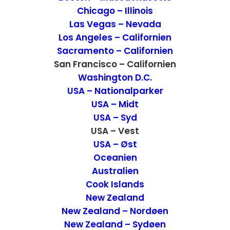
den berømte gade.
Chicago – Illinois
Las Vegas – Nevada
Los Angeles – Californien
Sacramento – Californien
San Francisco – Californien
Washington D.C.
USA – Nationalparker
USA – Midt
USA – Syd
USA – Vest
USA – Øst
Oceanien
Australien
Lombard Street verdens mest
Cook Islands
New Zealand
snoede gade
New Zealand – Nordøen
New Zealand – Sydøen
Lombard Street verdens mest snoede