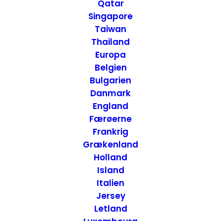
snoede gade - San
Qatar
Singapore
Francisco, USA
Taiwan
Thailand
Europa
27. JUNI 2013
|
IN
ATTRAKTIONER
,
USA - VEST
,
SAN FRANCISCO -
CALIFORNIEN
,
USA
|
BY
ANNETTE SEIER - ONTRIP.DK
Belgien
Bulgarien
Danmark
England
Færøerne
Frankrig
Grækenland
Holland
Island
Italien
Jersey
Letland