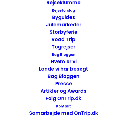
Rejseklumme
Lombard Street er belagt med røde
Rejseforslag
mursten og langs selve vejen er der anlagt
Byguides
en trappe til fodgængere. På strækningen,
Julemarkeder
er der i dag hastighedbegrænsning på 8
Storbyferie
km. i timen.
Road Trip
Togrejser
Bag Bloggen
Hvem er vi
Lande vi har besøgt
Bag Bloggen
Presse
Artikler og Awards
Følg OnTrip.dk
Kontakt
Samarbejde med OnTrip.dk