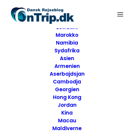
Forside
Destinationer
Afrika
Eswatini
Marokko
Namibia
Sydafrika
Asien
Armenien
Aserbajdsjan
Cambodja
Georgien
Hong Kong
Jordan
Lombard Street
Kina
Macau
verdens mest
Maldiverne