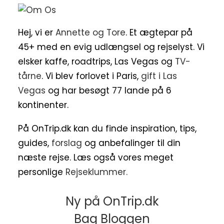
Hej, vi er
Annette og Tore
. Et ægtepar på
45+ med en evig udlængsel og rejselyst. Vi
elsker kaffe, roadtrips, Las Vegas og
TV-
tårne
. Vi blev forlovet i Paris,
gift i Las
Vegas
og har besøgt 77 lande på 6
kontinenter.
På OnTrip.dk kan du finde inspiration, tips,
guides,
forslag
og anbefalinger til din
næste rejse. Læs også vores meget
personlige
Rejseklummer.
Ny på OnTrip.dk
Bag Bloggen