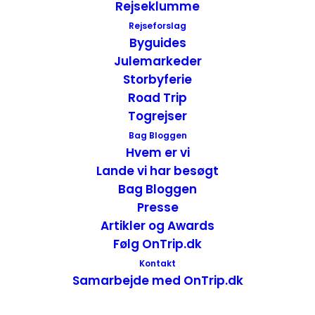
Rejseklumme
kæmpestort barområde og lige foran
Rejseforslag
baren, en stor buffet. Selvom lokalet var
Byguides
stort, var belysningen og indretningen
Julemarkeder
medvirkende til at det virkede rimelig
Storbyferie
hyggeligt. Vi glædede os til denne brunch
Road Trip
og til at skrive vores anmeldelse af Brunch,
Togrejser
Dalle Valle City 2.
Bag Bloggen
Hvem er vi
Lande vi har besøgt
Bag Bloggen
Presse
Artikler og Awards
Følg OnTrip.dk
Kontakt
Samarbejde med OnTrip.dk