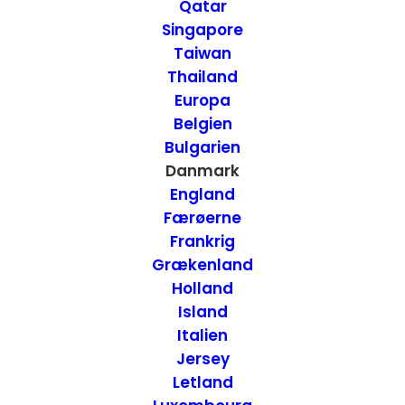
City 2 – Tåstrup,
Qatar
Singapore
Danmark
Taiwan
Thailand
Europa
20. SEPTEMBER 2015
|
IN
MAD
,
DANMARK
|
BY
ANNETTE SEIER -
ONTRIP.DK
Belgien
Bulgarien
Danmark
England
Færøerne
Frankrig
Grækenland
Holland
Island
Italien
Jersey
Letland