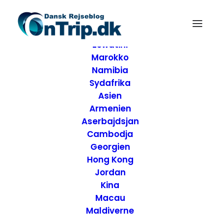
Forside
Destinationer
Afrika
Eswatini
Marokko
Namibia
Sydafrika
Asien
Armenien
Aserbajdsjan
Cambodja
Georgien
Hong Kong
Jordan
Anmeldelse af
Kina
Macau
Brunch, Dalle Valle
Maldiverne