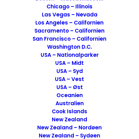
Chicago – Illinois
Las Vegas – Nevada
Los Angeles – Californien
Sacramento – Californien
San Francisco – Californien
Washington D.C.
USA – Nationalparker
USA – Midt
USA – Syd
USA – Vest
USA – Øst
Lokalet
Oceanien
Australien
Selve placeringen var ikke specielt
Cook Islands
charmerende med udsigt til en
New Zealand
parkeringsplads men hvis turen står på
New Zealand – Nordøen
New Zealand – Sydøen
shopping i City 2 – og eller Copenhagen