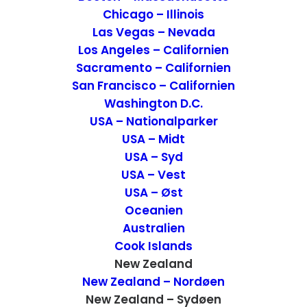
byen.
Chicago – Illinois
Las Vegas – Nevada
Los Angeles – Californien
Sacramento – Californien
San Francisco – Californien
Washington D.C.
USA – Nationalparker
USA – Midt
USA – Syd
USA – Vest
USA – Øst
Oceanien
Check-in
Australien
Cook Islands
Check-in forløb uden problemer og vi fik en
New Zealand
venlig modtagelse. Efter diverse
New Zealand – Nordøen
New Zealand – Sydøen
forklaringer om motellet, kom også den