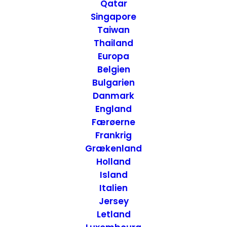
Suites - Kaikoura,
Qatar
Singapore
Taiwan
Thailand
Europa
5. JUNI 2013
|
IN
NEW ZEALAND
,
NEW ZEALAND - SYDØEN
,
HOTELLER
|
BY
ANNETTE SEIER - ONTRIP.DK
Belgien
Bulgarien
Danmark
England
Færøerne
Frankrig
Grækenland
Holland
Island
Italien
Jersey
Letland