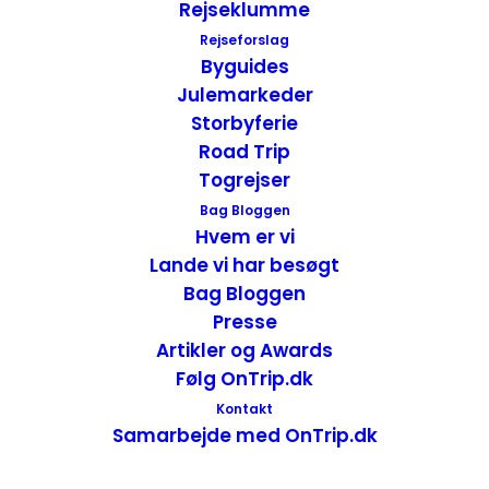
Rejseklumme
Rejseforslag
Byguides
Julemarkeder
Storbyferie
Værelset
Road Trip
Togrejser
Vi fik tildelt et værelse i stueetagen. Det
Bag Bloggen
indeholdt to senge, et spisebord med stole,
Hvem er vi
opbevaring, tv og lille tekøkken.
Lande vi har besøgt
Bag Bloggen
Badeværelset var med en af de der
Presse
brusere, der krævede længere tids studie
Artikler og Awards
af en brugsanvisning. Efter vi havde fundet
Følg OnTrip.dk
ud af det, var det faktisk ret lækkert.
Kontakt
Værelset var lidt trist og gammeldags
Samarbejde med OnTrip.dk
indrettet men der var rent og det
fungerede for en nat.