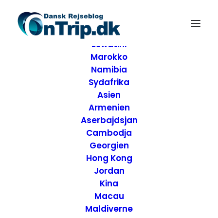
Forside
Destinationer
Afrika
Eswatini
Marokko
Namibia
Sydafrika
Asien
Armenien
Aserbajdsjan
Cambodja
Georgien
Hong Kong
Jordan
Anmeldelse af
Kina
Macau
Kaikoura Quality
Maldiverne