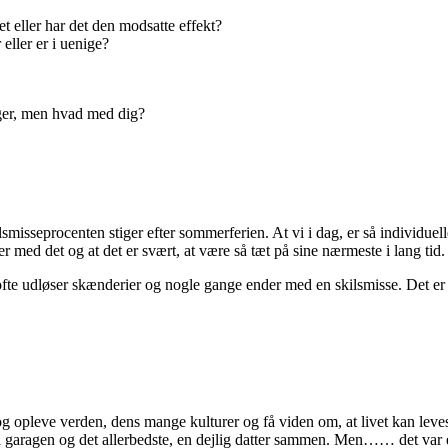
t eller har det den modsatte effekt?
eller er i uenige?
nger, men hvad med dig?
isseprocenten stiger efter sommerferien. At vi i dag, er så individuell
 med det og at det er svært, at være så tæt på sine nærmeste i lang tid.
et ofte udløser skænderier og nogle gange ender med en skilsmisse. Det
og opleve verden, dens mange kulturer og få viden om, at livet kan lev
 i garagen og det allerbedste, en dejlig datter sammen. Men…… det var