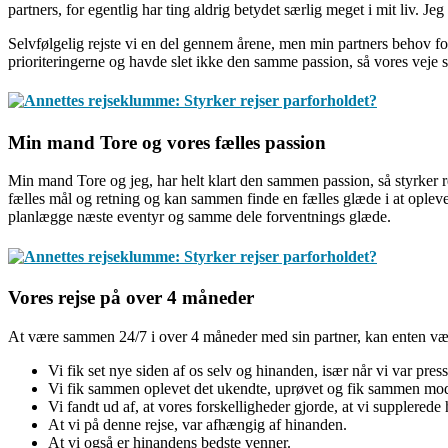
partners, for egentlig har ting aldrig betydet særlig meget i mit liv. Jeg 
Selvfølgelig rejste vi en del gennem årene, men min partners behov for 
prioriteringerne og havde slet ikke den samme passion, så vores veje sk
Min mand Tore og vores fælles passion
Min mand Tore og jeg, har helt klart den sammen passion, så styrker rej
fælles mål og retning og kan sammen finde en fælles glæde i at oplev
planlægge næste eventyr og samme dele forventnings glæde.
Vores rejse på over 4 måneder
At være sammen 24/7 i over 4 måneder med sin partner, kan enten være e
Vi fik set nye siden af os selv og hinanden, især når vi var press
Vi fik sammen oplevet det ukendte, uprøvet og fik sammen modet
Vi fandt ud af, at vores forskelligheder gjorde, at vi supplerede
At vi på denne rejse, var afhængig af hinanden.
At vi også er hinandens bedste venner.