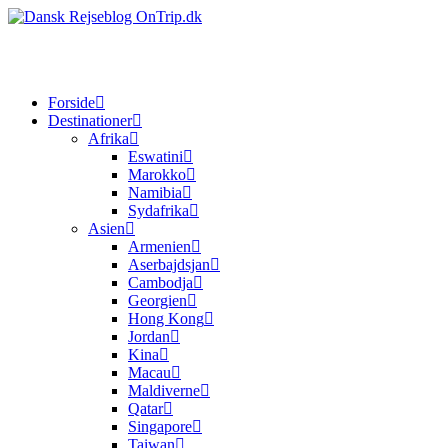
Forside
Destinationer
Afrika
Eswatini
Marokko
Namibia
Sydafrika
Asien
Armenien
Aserbajdsjan
Cambodja
Georgien
Hong Kong
Jordan
Kina
Macau
Maldiverne
Qatar
Singapore
Taiwan