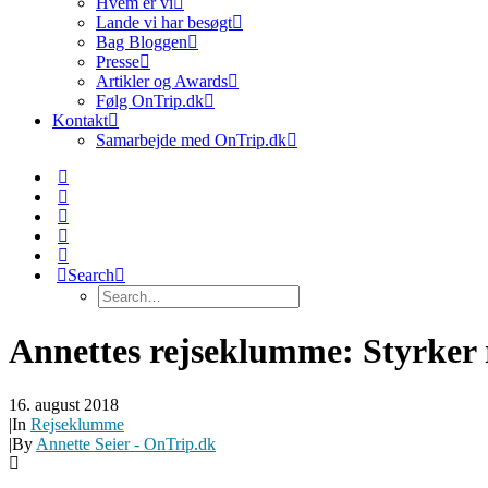
Hvem er vi
Lande vi har besøgt
Bag Bloggen
Presse
Artikler og Awards
Følg OnTrip.dk
Kontakt
Samarbejde med OnTrip.dk
Search
Annettes rejseklumme: Styrker 
16. august 2018
|
In
Rejseklumme
|
By
Annette Seier - OnTrip.dk