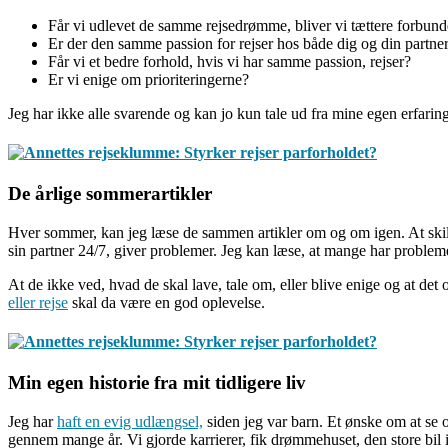
Får vi udlevet de samme rejsedrømme, bliver vi tættere forbunde
Er der den samme passion for rejser hos både dig og din partner 
Får vi et bedre forhold, hvis vi har samme passion, rejser?
Er vi enige om prioriteringerne?
Jeg har ikke alle svarende og kan jo kun tale ud fra mine egen erfari
De årlige sommerartikler
Hver sommer, kan jeg læse de sammen artikler om og om igen. At skilsm
sin partner 24/7, giver problemer. Jeg kan læse, at mange har problemer
At de ikke ved, hvad de skal lave, tale om, eller blive enige og at d
eller rejse
skal da være en god oplevelse.
Min egen historie fra mit tidligere liv
Jeg har
haft en evig udlængsel,
siden jeg var barn. Et ønske om at se 
gennem mange år. Vi gjorde karrierer, fik drømmehuset, den store bil