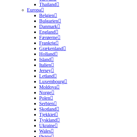
Thailand
Europa
Belgien
Bulgarien
Danmark
England
Færøerne
Frankrig
Grækenland
Holland
Island
Italien
Jersey
Letland
Luxembourg
Moldova
Norge
Polen
Serbien
Skotland
Tjekkiet
Tyskland
Ukraine
Wales
Østrig