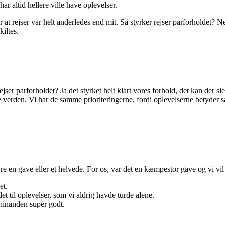
har altid hellere ville have oplevelser.
at rejser var helt anderledes end mit. Så styrker rejser parforholdet? Ne
iltes.
ser parforholdet? Ja det styrket helt klart vores forhold, det kan der sl
e verden. Vi har de samme prioriteringerne, fordi oplevelserne betyder
n gave eller et helvede. For os, var det en kæmpestor gave og vi vil he
et.
 til oplevelser, som vi aldrig havde turde alene.
 hinanden super godt.