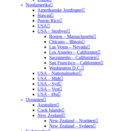
Nordamerika
Amerikanske Jomfruøer
Hawaii
Puerto Rico
USA
USA – Storbyer
Boston – Massachusetts
Chicago – Illinois
Las Vegas – Nevada
Los Angeles – Californien
Sacramento – Californien
San Francisco – Californien
Washington D.C.
USA – Nationalparker
USA – Midt
USA – Syd
USA – Vest
USA – Øst
Oceanien
Australien
Cook Islands
New Zealand
New Zealand – Nordøen
New Zealand – Sydøen