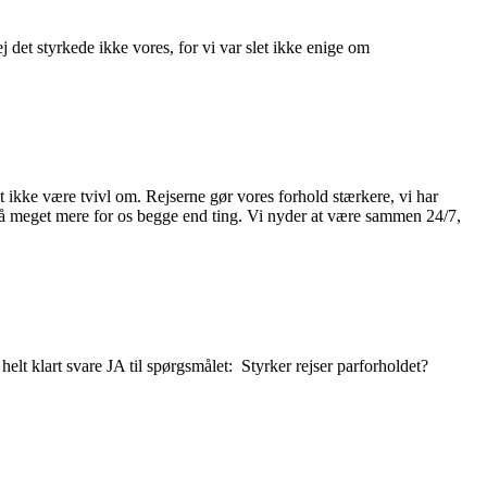
j det styrkede ikke vores, for vi var slet ikke enige om
et ikke være tvivl om. Rejserne gør vores forhold stærkere, vi har
 så meget mere for os begge end ting. Vi nyder at være sammen 24/7,
lt klart svare JA til spørgsmålet: Styrker rejser parforholdet?