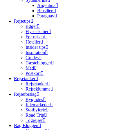
Sydamerika
Argentina
Brasilien
Paraguay
Rejsetips
Bøger
Flyselskaber
Før rejsen
Hoteller
Insider tips
Inspiration
Guides
Gæsteblogger
Mad
Postkort
Rejsetanker
Rejsetanker
Rejseklumme
Rejseforslag
Byguides
Julemarkeder
Storbyferie
Road Trip
Togrejser
Bag Bloggen