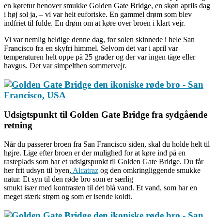
en køretur henover smukke Golden Gate Bridge, en skøn aprils dag
i høj sol ja, – vi var helt euforiske. En gammel drøm som blev
indfriet til fulde. En drøm om at køre over broen i klart vejr.
Vi var nemlig heldige denne dag, for solen skinnede i hele San
Francisco fra en skyfri himmel. Selvom det var i april var
temperaturen helt oppe på 25 grader og der var ingen tåge eller
havgus. Det var simpelthen sommervejr.
Udsig
tspunkt til Golden Gate Bridge fra sydgående
retning
Når du passerer broen fra San Francisco siden, skal du holde helt til
højre. Lige efter broen er der mulighed for at køre ind på en
rasteplads som har et udsigtspunkt til Golden Gate Bridge. Du får
her frit udsyn til byen,
Alcatraz
og den omkringliggende smukke
natur. Et syn til den røde bro som er særlig
smukt især med kontrasten til det blå vand. Et vand, som har en
meget stærk strøm og som er isende koldt.