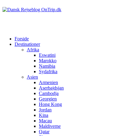
Forside
Destinationer
Afrika
Eswatini
Marokko
Namibia
Sydafrika
Asien
Armenien
Aserbajdsjan
Cambodja
Georgien
Hong Kong
Jordan
Kina
Macau
Maldiverne
Qatar