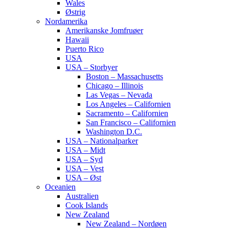
Wales
Østrig
Nordamerika
Amerikanske Jomfruøer
Hawaii
Puerto Rico
USA
USA – Storbyer
Boston – Massachusetts
Chicago – Illinois
Las Vegas – Nevada
Los Angeles – Californien
Sacramento – Californien
San Francisco – Californien
Washington D.C.
USA – Nationalparker
USA – Midt
USA – Syd
USA – Vest
USA – Øst
Oceanien
Australien
Cook Islands
New Zealand
New Zealand – Nordøen