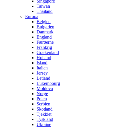
Singapore
Taiwan
Thailand
Europa
Belgien
Bulgarien
Danmark
England
Færøerne
Frankrig
Grækenland
Holland
Island
Italien
Jersey
Letland
Luxembourg
Moldova
Norge
Polen
Serbien
Skotland
Tjekkiet
Tyskland
Ukraine