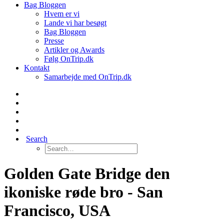
Bag Bloggen
Hvem er vi
Lande vi har besøgt
Bag Bloggen
Presse
Artikler og Awards
Følg OnTrip.dk
Kontakt
Samarbejde med OnTrip.dk
Search
Golden Gate Bridge den
ikoniske røde bro - San
Francisco, USA