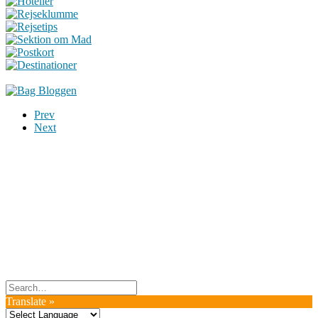
Prev
Next
Du er altid velkommen til at kontakte os:
– SoMe:
Facebook
,
Twitter
,
Instagram
– Mail: ontrip (a) outlook.com
Følg os på vores kommende rejser
Copyright OnTrip.dk – All rights reserved
Tekst og billeder må ikke gengives uden tilladelse.
Læs Privatlivspolitik
Translate »