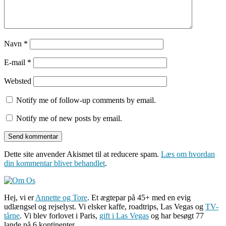
Navn
*
E-mail
*
Websted
Notify me of follow-up comments by email.
Notify me of new posts by email.
Dette site anvender Akismet til at reducere spam.
Læs om hvordan
din kommentar bliver behandlet
.
Hej, vi er
Annette og Tore
. Et ægtepar på 45+ med en evig
udlængsel og rejselyst. Vi elsker kaffe, roadtrips, Las Vegas og
TV-
tårne
. Vi blev forlovet i Paris,
gift i Las Vegas
og har besøgt 77
lande på 6 kontinenter.