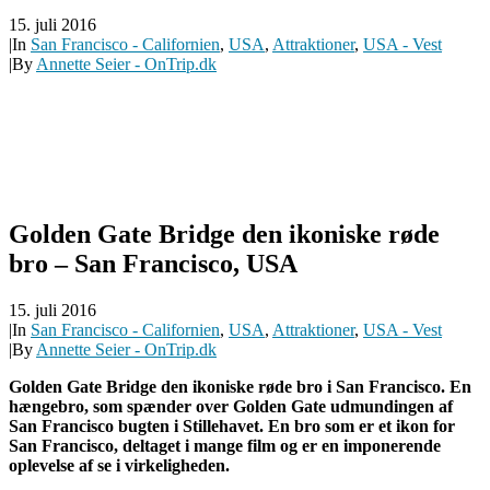
15. juli 2016
|
In
San Francisco - Californien
,
USA
,
Attraktioner
,
USA - Vest
|
By
Annette Seier - OnTrip.dk
Golden Gate Bridge den ikoniske røde
bro – San Francisco, USA
15. juli 2016
|
In
San Francisco - Californien
,
USA
,
Attraktioner
,
USA - Vest
|
By
Annette Seier - OnTrip.dk
Golden Gate Bridge den ikoniske røde bro i San Francisco. En
hængebro, som spænder over Golden Gate udmundingen af
San Francisco bugten i Stillehavet. En bro som er et ikon for
San Francisco, deltaget i mange film og er en imponerende
oplevelse af se i virkeligheden.