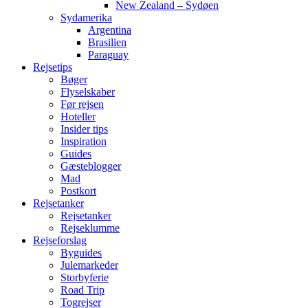
New Zealand – Sydøen
Sydamerika
Argentina
Brasilien
Paraguay
Rejsetips
Bøger
Flyselskaber
Før rejsen
Hoteller
Insider tips
Inspiration
Guides
Gæsteblogger
Mad
Postkort
Rejsetanker
Rejsetanker
Rejseklumme
Rejseforslag
Byguides
Julemarkeder
Storbyferie
Road Trip
Togrejser