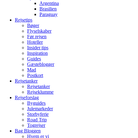
Argentina
Brasilien
Paraguay
Rejsetips
Bøger
Flyselskaber
Før rejsen
Hoteller
Insider tips
Inspiration
Guides
Gæsteblogger
Mad
Postkort
Rejsetanker
Rejsetanker
Rejseklumme
Rejseforslag
Byguides
Julemarkeder
Storbyferie
Road Trip
Togrejser
Bag Bloggen
Hvem er vi