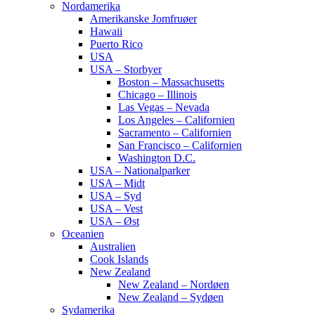
Nordamerika
Amerikanske Jomfruøer
Hawaii
Puerto Rico
USA
USA – Storbyer
Boston – Massachusetts
Chicago – Illinois
Las Vegas – Nevada
Los Angeles – Californien
Sacramento – Californien
San Francisco – Californien
Washington D.C.
USA – Nationalparker
USA – Midt
USA – Syd
USA – Vest
USA – Øst
Oceanien
Australien
Cook Islands
New Zealand
New Zealand – Nordøen
New Zealand – Sydøen
Sydamerika