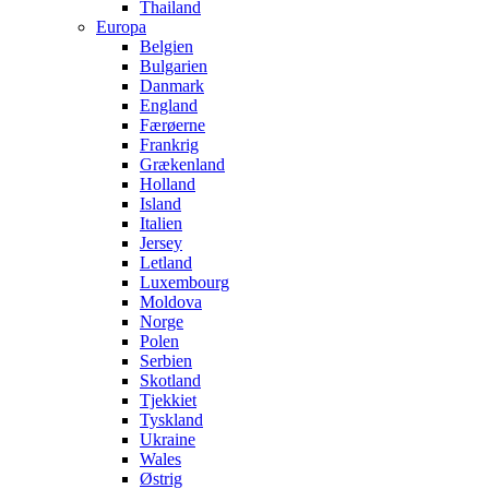
Thailand
Europa
Belgien
Bulgarien
Danmark
England
Færøerne
Frankrig
Grækenland
Holland
Island
Italien
Jersey
Letland
Luxembourg
Moldova
Norge
Polen
Serbien
Skotland
Tjekkiet
Tyskland
Ukraine
Wales
Østrig