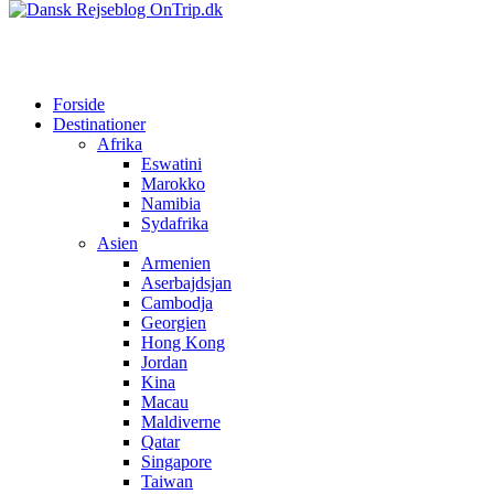
Forside
Destinationer
Afrika
Eswatini
Marokko
Namibia
Sydafrika
Asien
Armenien
Aserbajdsjan
Cambodja
Georgien
Hong Kong
Jordan
Kina
Macau
Maldiverne
Qatar
Singapore
Taiwan