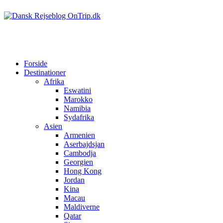
Forside
Destinationer
Afrika
Eswatini
Marokko
Namibia
Sydafrika
Asien
Armenien
Aserbajdsjan
Cambodja
Georgien
Hong Kong
Jordan
Kina
Macau
Maldiverne
Qatar