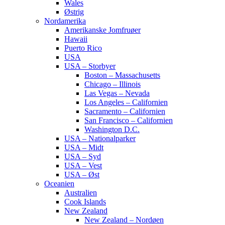
Wales
Østrig
Nordamerika
Amerikanske Jomfruøer
Hawaii
Puerto Rico
USA
USA – Storbyer
Boston – Massachusetts
Chicago – Illinois
Las Vegas – Nevada
Los Angeles – Californien
Sacramento – Californien
San Francisco – Californien
Washington D.C.
USA – Nationalparker
USA – Midt
USA – Syd
USA – Vest
USA – Øst
Oceanien
Australien
Cook Islands
New Zealand
New Zealand – Nordøen