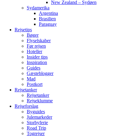
New Zealand – Sydøen
Sydamerika
Argentina
Brasilien
Paraguay
Rejsetips
Bøger
Flyselskaber
Før rejsen
Hoteller
Insider tips
Inspiration
Guides
Gæsteblogger
Mad
Postkort
Rejsetanker
Rejsetanker
Rejseklumme
Rejseforslag
Byguides
Julemarkeder
Storbyferie
Road Trip
Togrejser