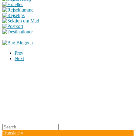
Prev
Next
Du er altid velkommen til at kontakte os:
– SoMe:
Facebook
,
Twitter
,
Instagram
– Mail: ontrip (a) outlook.com
Følg os på vores kommende rejser
Copyright OnTrip.dk – All rights reserved
Tekst og billeder må ikke gengives uden tilladelse.
Læs Privatlivspolitik
Translate »