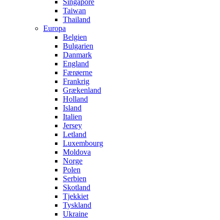
Singapore
Taiwan
Thailand
Europa
Belgien
Bulgarien
Danmark
England
Færøerne
Frankrig
Grækenland
Holland
Island
Italien
Jersey
Letland
Luxembourg
Moldova
Norge
Polen
Serbien
Skotland
Tjekkiet
Tyskland
Ukraine