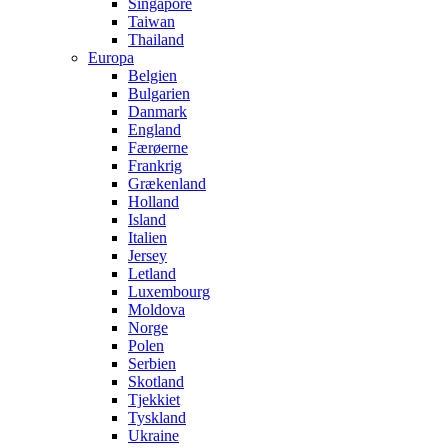
Singapore
Taiwan
Thailand
Europa
Belgien
Bulgarien
Danmark
England
Færøerne
Frankrig
Grækenland
Holland
Island
Italien
Jersey
Letland
Luxembourg
Moldova
Norge
Polen
Serbien
Skotland
Tjekkiet
Tyskland
Ukraine