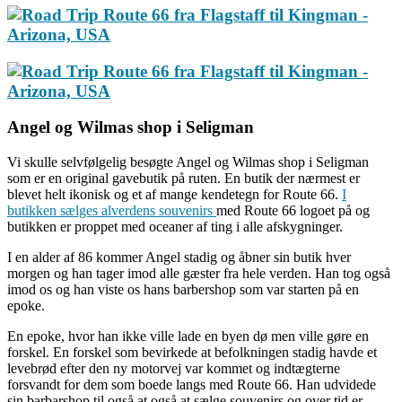
Angel og Wilmas
shop i Seligman
Vi skulle selvfølgelig besøgte Angel og Wilmas shop i Seligman
som er en original gavebutik på ruten. En butik der nærmest er
blevet helt ikonisk og et af mange kendetegn for Route 66.
I
butikken sælges alverdens souvenirs
med Route 66 logoet på og
butikken er proppet med oceaner af ting i alle afskygninger.
I en alder af 86 kommer Angel stadig og åbner sin butik hver
morgen og han tager imod alle gæster fra hele verden. Han tog også
imod os og han viste os hans barbershop som var starten på en
epoke.
En epoke, hvor han ikke ville lade en byen dø men ville gøre en
forskel. En forskel som bevirkede at befolkningen stadig havde et
levebrød efter den ny motorvej var kommet og indtægterne
forsvandt for dem som boede langs med Route 66. Han udvidede
sin barbarshop til også at også at sælge souvenirs og over tid er