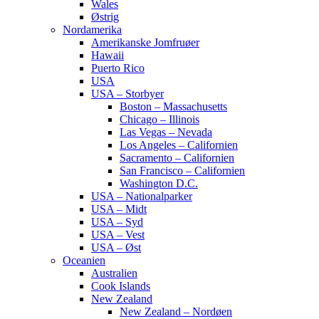
Wales
Østrig
Nordamerika
Amerikanske Jomfruøer
Hawaii
Puerto Rico
USA
USA – Storbyer
Boston – Massachusetts
Chicago – Illinois
Las Vegas – Nevada
Los Angeles – Californien
Sacramento – Californien
San Francisco – Californien
Washington D.C.
USA – Nationalparker
USA – Midt
USA – Syd
USA – Vest
USA – Øst
Oceanien
Australien
Cook Islands
New Zealand
New Zealand – Nordøen