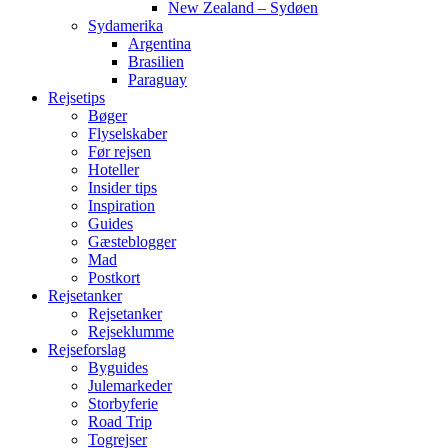
New Zealand – Sydøen
Sydamerika
Argentina
Brasilien
Paraguay
Rejsetips
Bøger
Flyselskaber
Før rejsen
Hoteller
Insider tips
Inspiration
Guides
Gæsteblogger
Mad
Postkort
Rejsetanker
Rejsetanker
Rejseklumme
Rejseforslag
Byguides
Julemarkeder
Storbyferie
Road Trip
Togrejser