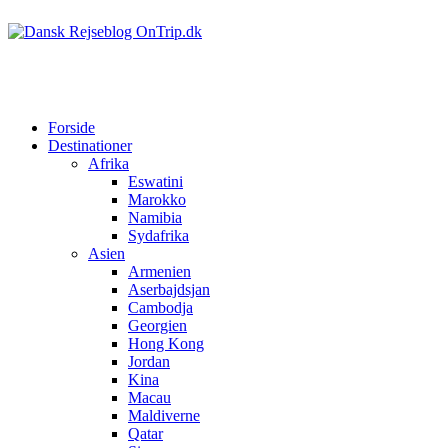
Forside
Destinationer
Afrika
Eswatini
Marokko
Namibia
Sydafrika
Asien
Armenien
Aserbajdsjan
Cambodja
Georgien
Hong Kong
Jordan
Kina
Macau
Maldiverne
Qatar