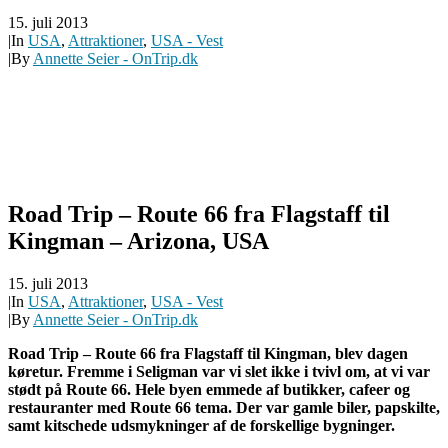
15. juli 2013
|
In
USA
,
Attraktioner
,
USA - Vest
|
By
Annette Seier - OnTrip.dk
Road Trip – Route 66 fra Flagstaff til
15. juli 2013
|
In
USA
,
Attraktioner
,
USA - Vest
|
By
Annette Seier - OnTrip.dk
Road Trip – Route 66 fra Flagstaff til Kingman, blev dagen
køretur. Fremme i Seligman var vi slet ikke i tvivl om, at vi var
stødt på Route 66. Hele byen emmede af butikker, cafeer og
restauranter med Route 66 tema. Der var gamle biler, papskilte,
samt kitschede udsmykninger af de forskellige bygninger.