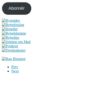
adresse
Abonnér
Prev
Next
Du er altid velkommen til at kontakte os:
– SoMe:
Facebook
,
Twitter
,
Instagram
– Mail: ontrip (a) outlook.com
Følg os på vores kommende rejser
Copyright OnTrip.dk – All rights reserved