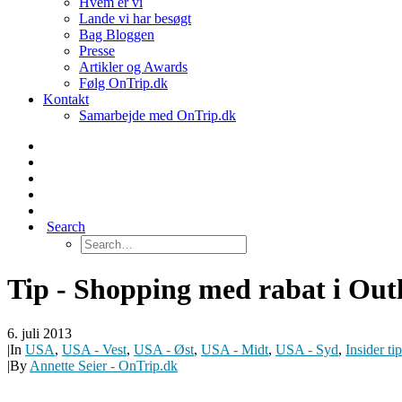
Hvem er vi
Lande vi har besøgt
Bag Bloggen
Presse
Artikler og Awards
Følg OnTrip.dk
Kontakt
Samarbejde med OnTrip.dk
Search
Tip - Shopping med rabat i Out
6. juli 2013
|
In
USA
,
USA - Vest
,
USA - Øst
,
USA - Midt
,
USA - Syd
,
Insider ti
|
By
Annette Seier - OnTrip.dk