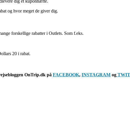
udlevere dig et kuponhæfte.
abat og hvor meget de giver dig.
mange forskellige rabatter i Outlets. Som f.eks.
ollars 20 i rabat.
rejsebloggen OnTrip.dk på
FACEBOOK
,
INSTAGRAM
og
TWIT