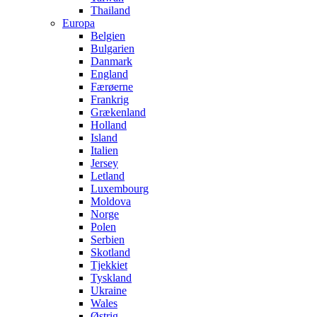
Thailand
Europa
Belgien
Bulgarien
Danmark
England
Færøerne
Frankrig
Grækenland
Holland
Island
Italien
Jersey
Letland
Luxembourg
Moldova
Norge
Polen
Serbien
Skotland
Tjekkiet
Tyskland
Ukraine
Wales
Østrig