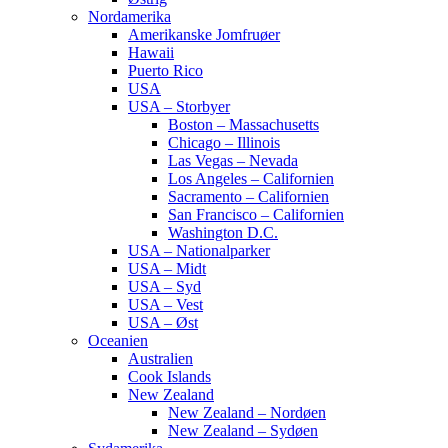
Nordamerika
Amerikanske Jomfruøer
Hawaii
Puerto Rico
USA
USA – Storbyer
Boston – Massachusetts
Chicago – Illinois
Las Vegas – Nevada
Los Angeles – Californien
Sacramento – Californien
San Francisco – Californien
Washington D.C.
USA – Nationalparker
USA – Midt
USA – Syd
USA – Vest
USA – Øst
Oceanien
Australien
Cook Islands
New Zealand
New Zealand – Nordøen
New Zealand – Sydøen