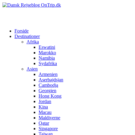
Forside
Destinationer
Afrika
Eswatini
Marokko
Namibia
Sydafrika
Asien
Armenien
Aserbajdsjan
Cambodja
Georgien
Hong Kong
Jordan
Kina
Macau
Maldiverne
Qatar
Singapore
Taiwan