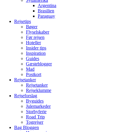
Sydamerika
Argentina
Brasilien
Paraguay
Rejsetips
Bøger
Flyselskaber
Før rejsen
Hoteller
Insider tips
Inspiration
Guides
Gæsteblogger
Mad
Postkort
Rejsetanker
Rejsetanker
Rejseklumme
Rejseforslag
Byguides
Julemarkeder
Storbyferie
Road Trip
Togrejser
Bag Bloggen