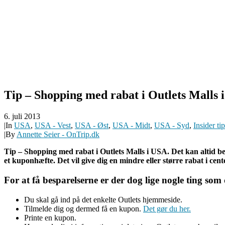
Tip – Shopping med rabat i Outlets Malls 
6. juli 2013
|
In
USA
,
USA - Vest
,
USA - Øst
,
USA - Midt
,
USA - Syd
,
Insider ti
|
By
Annette Seier - OnTrip.dk
Tip – Shopping med rabat i Outlets Malls i USA. Det kan altid beta
et kuponhæfte. Det vil give dig en mindre eller større rabat i cent
For at få besparelserne er der dog lige nogle ting som
Du skal gå ind på det enkelte Outlets hjemmeside.
Tilmelde dig og dermed få en kupon.
Det gør du her.
Printe en kupon.