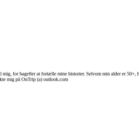
mig, for bagefter at fortælle mine historier. Selvom min alder er 50+, h
akte mig på OnTrip (a) outlook.com