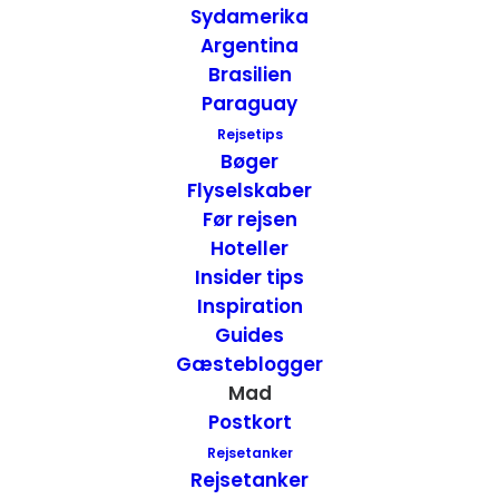
hundrede meter derfra, ligger det et store
Sydamerika
shoppingcenter Carré Eden. Hvis det er en
Argentina
fredfyldt oase, ligger parken El Harti ligger
Brasilien
Paraguay
få meter derfra.
Rejsetips
Bøger
Flyselskaber
Før rejsen
Hoteller
Insider tips
Inspiration
Guides
Gæsteblogger
Mad
Postkort
Rejsetanker
Rejsetanker