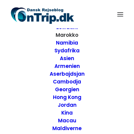
Forside
Destinationer
Afrika
Eswatini
Marokko
Namibia
Sydafrika
Asien
Armenien
Aserbajdsjan
Cambodja
Georgien
Hong Kong
Jordan
Kina
Anmeldelse af 16
Macau
Maldiverne
Cafe – Marrakech,