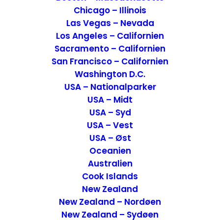
Chicago – Illinois
Las Vegas – Nevada
Los Angeles – Californien
Sacramento – Californien
San Francisco – Californien
Washington D.C.
USA – Nationalparker
USA – Midt
USA – Syd
USA – Vest
USA – Øst
Hvor ligger 16 Cafe?
Oceanien
Australien
Cafeen ligger i den nye bydel Guéliz, på
Cook Islands
den centrale plads Place du 16 Novembre.
New Zealand
På pladsen er der mulighed for at shoppe i
New Zealand – Nordøen
de omkringliggende butikkerne og få
New Zealand – Sydøen