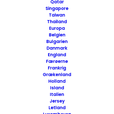
Qatar
Marokko
Singapore
Taiwan
Thailand
23. MARTS 2020
|
IN
MAROKKO
,
MAD
|
BY
ANNETTE SEIER -
ONTRIP.DK
Europa
Belgien
Bulgarien
Danmark
England
Færøerne
Frankrig
Grækenland
Holland
Island
Italien
Jersey
Letland