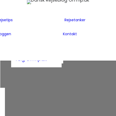
Flyselskaber
Før rejsen
Hoteller
Hvem er vi
ejsetips
Rejsetanker
Insider tips
Rejsetanker
Lande vi har
Inspiration
Rejseklum
besøgt
loggen
Kontakt
Guides
Samarbejde m
Bag Bloggen
Gæsteblogger
OnTrip.dk
Presse
Mad
Artikler og Awards
Postkort
Følg OnTrip.dk