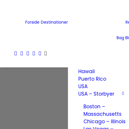
Tjekkiet
Tyskland
Ukraine
Forside
Destinationer
R
Wales
Østrig
Bag B
Nordamerika
Amerikanske
Jomfruøer
Hawaii
Puerto Rico
USA
USA – Storbyer
Boston –
Massachusetts
Chicago – Illinois