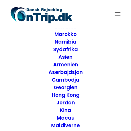
Forside
Destinationer
Afrika
Eswatini
Marokko
Namibia
Sydafrika
Asien
Armenien
Aserbajdsjan
Cambodja
Georgien
Hong Kong
Anmeldelse af
Jordan
Kina
Brunch på Café
Macau
Maldiverne
Jorden Rundt –