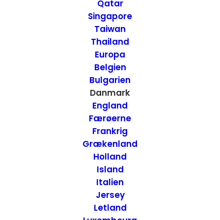
Qatar
Charlottenlund,
Singapore
Taiwan
Danmark
Thailand
Europa
27. SEPTEMBER 2014
|
IN
MAD
,
DANMARK
|
BY
ANNETTE SEIER -
Belgien
ONTRIP.DK
Bulgarien
Danmark
England
Færøerne
Frankrig
Grækenland
Holland
Island
Italien
Jersey
Letland