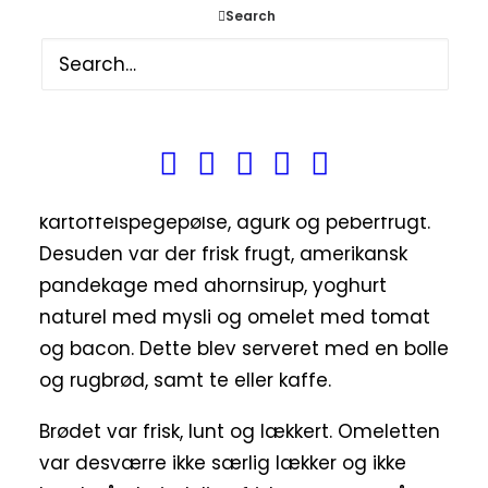
Search
Brunch på Café Jorden Rundt
Vi bestilte selvfølgelig en brunch tallerken,
denne formiddag, da vi besøgte stedet.
Den bestod af ost, marmelade, smør,
kartoffelspegepølse, agurk og peberfrugt.
Desuden var der frisk frugt, amerikansk
pandekage med ahornsirup, yoghurt
naturel med mysli og omelet med tomat
og bacon. Dette blev serveret med en bolle
og rugbrød, samt te eller kaffe.
Brødet var frisk, lunt og lækkert. Omeletten
var desværre ikke særlig lækker og ikke