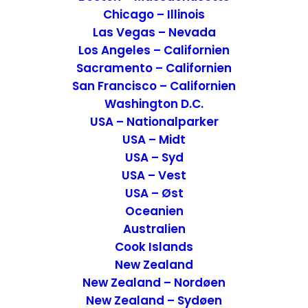
til stedet, var en bonus gevinst.
Chicago – Illinois
Las Vegas – Nevada
Los Angeles – Californien
Sacramento – Californien
San Francisco – Californien
Washington D.C.
USA – Nationalparker
USA – Midt
USA – Syd
USA – Vest
USA – Øst
Oceanien
Australien
Historien om Café Jorden Rundt
Cook Islands
og lokalet
New Zealand
New Zealand – Nordøen
Selve bygningen er meget speciel og er
New Zealand – Sydøen