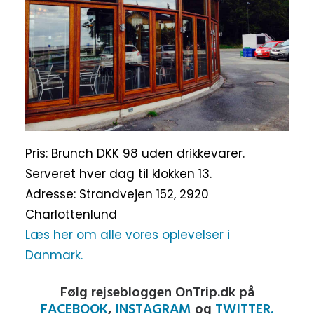
Pris: Brunch DKK 98 uden drikkevarer.
Serveret hver dag til klokken 13.
Adresse: Strandvejen 152, 2920
Charlottenlund
Læs her om alle vores oplevelser i
Danmark.
Følg rejsebloggen OnTrip.dk på
FACEBOOK
,
INSTAGRAM
og
TWITTER.