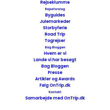
Skrivebord
Rejseklumme
Fri Wi-Fi
Rejseforslag
Byguides
Mulighed for at lave te og kaffe eller fri
Julemarkeder
afbenyttelse af kaffe og te i motelles
Storbyferie
lobby.
Road Trip
Rimelig morgenmad med brød, juice,
Togrejser
muffins, morgenmadsprodukter, mælk,
Bag Bloggen
yoghurt, frugt og vafler eller pandekager.
Hvem er vi
Køleskab
Lande vi har besøgt
Bag Bloggen
Gratis parkering lige udenfor værelset.
Presse
TV
Artikler og Awards
Ofte kager og frugt til fri afbenyttelse i
Følg OnTrip.dk
løbet af dagen i lobbyen.
Kontakt
Enkelte har fitnessrum, indendørs eller
Samarbejde med OnTrip.dk
udendørs swimmingpool.