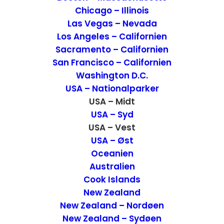
moteller som vi boede på, alle med 2 til 3
Chicago – Illinois
stjerner.
Las Vegas – Nevada
Los Angeles – Californien
Sacramento – Californien
San Francisco – Californien
Washington D.C.
USA – Nationalparker
USA – Midt
USA – Syd
USA – Vest
USA – Øst
Oceanien
Australien
Cook Islands
Anmeldelse overnatning Road
New Zealand
Trip – Denver til Las Vegas
New Zealand – Nordøen
New Zealand – Sydøen