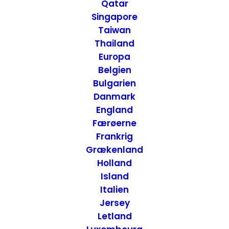
Trip Denver til Las
Qatar
Singapore
Vegas, USA
Taiwan
Thailand
Europa
16. JUNI 2016
|
IN
HOTELLER
,
USA
,
USA - VEST
,
USA - MIDT
|
BY
ANNETTE SEIER - ONTRIP.DK
Belgien
Bulgarien
Danmark
England
Færøerne
Frankrig
Grækenland
Holland
Island
Italien
Jersey
Letland