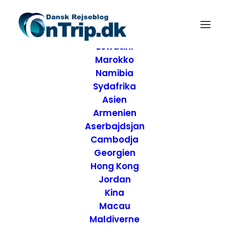
Forside
Destinationer
Afrika
Eswatini
Marokko
Namibia
Sydafrika
Asien
Armenien
Aserbajdsjan
Cambodja
Georgien
Hong Kong
Jordan
Anmeldelse af
Kina
Macau
overnatning - Road
Maldiverne