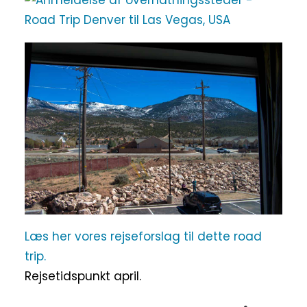
Læs her vores rejseforslag til dette road
trip.
Rejsetidspunkt april.