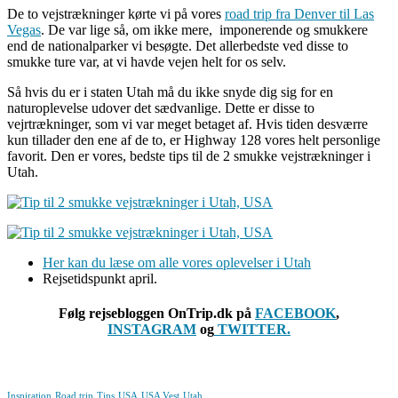
De to vejstrækninger kørte vi på vores
road trip fra Denver til Las
Vegas
. De var lige så, om ikke mere, imponerende og smukkere
end de nationalparker vi besøgte. Det allerbedste ved disse to
smukke ture var, at vi havde vejen helt for os selv.
Så hvis du er i staten Utah må du ikke snyde dig sig for en
naturoplevelse udover det sædvanlige. Dette er disse to
vejrtrækninger, som vi var meget betaget af. Hvis tiden desværre
kun tillader den ene af de to, er Highway 128 vores helt personlige
favorit. Den er vores, bedste tips til de 2 smukke vejstrækninger i
Utah.
Her kan du læse om alle vores oplevelser i Utah
Rejsetidspunkt april.
Følg rejsebloggen OnTrip.dk på
FACEBOOK
,
INSTAGRAM
og
TWITTER.
Inspiration
Road trip
Tips
USA
USA Vest
Utah