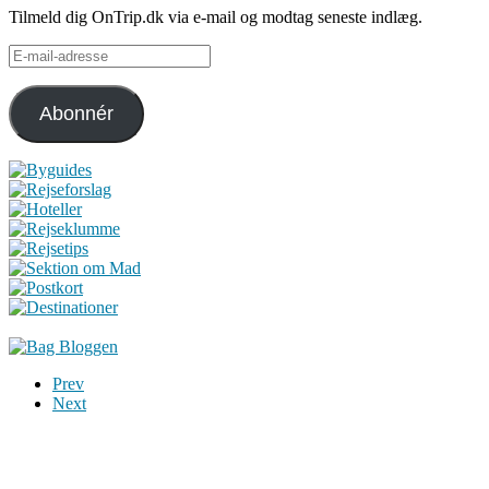
Tilmeld dig OnTrip.dk via e-mail og modtag seneste indlæg.
E-
mail-
adresse
Abonnér
Prev
Next
Du er altid velkommen til at kontakte os:
– SoMe:
Facebook
,
Twitter
,
Instagram
– Mail: ontrip (a) outlook.com