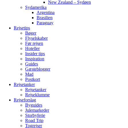
New Zealand – Sydøen
Sydamerika
Argentina
Brasilien
Paraguay
Rejsetips
Bøger
Flyselskaber
Før rejsen
Hoteller
Insider tips
Inspiration
Guides
Gæsteblogger
Mad
Postkort
Rejsetanker
Rejsetanker
Rejseklumme
Rejseforslag
Byguides
Julemarkeder
Storbyferie
Road Trip
Togrejser