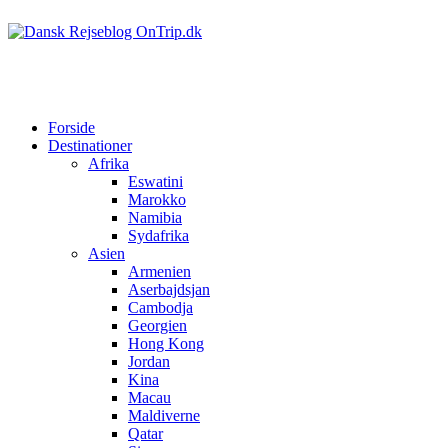
Forside
Destinationer
Afrika
Eswatini
Marokko
Namibia
Sydafrika
Asien
Armenien
Aserbajdsjan
Cambodja
Georgien
Hong Kong
Jordan
Kina
Macau
Maldiverne
Qatar