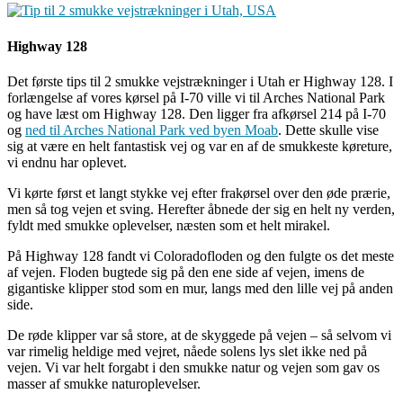
Highway 128
Det første tips til 2 smukke vejstrækninger i Utah er Highway 128. I
forlængelse af vores kørsel på I-70 ville vi til Arches National Park
og have læst om Highway 128. Den ligger fra afkørsel 214 på I-70
og
ned til Arches National Park ved byen Moab
. Dette skulle vise
sig at være en helt fantastisk vej og var en af de smukkeste køreture,
vi endnu har oplevet.
Vi kørte først et langt stykke vej efter frakørsel over den øde prærie,
men så tog vejen et sving. Herefter åbnede der sig en helt ny verden,
fyldt med smukke oplevelser, næsten som et helt mirakel.
På Highway 128 fandt vi Coloradofloden og den fulgte os det meste
af vejen. Floden bugtede sig på den ene side af vejen, imens de
gigantiske klipper stod som en mur, langs med den lille vej på anden
side.
De røde klipper var så store, at de skyggede på vejen – så selvom vi
var rimelig heldige med vejret, nåede solens lys slet ikke ned på
vejen. Vi var helt forgabt i den smukke natur og vejen som gav os
masser af smukke naturoplevelser.