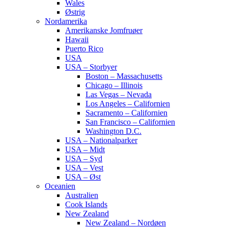
Wales
Østrig
Nordamerika
Amerikanske Jomfruøer
Hawaii
Puerto Rico
USA
USA – Storbyer
Boston – Massachusetts
Chicago – Illinois
Las Vegas – Nevada
Los Angeles – Californien
Sacramento – Californien
San Francisco – Californien
Washington D.C.
USA – Nationalparker
USA – Midt
USA – Syd
USA – Vest
USA – Øst
Oceanien
Australien
Cook Islands
New Zealand
New Zealand – Nordøen