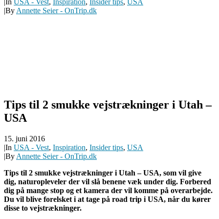
|
In
USA - Vest
,
Inspiration
,
Insider tips
,
USA
|
By
Annette Seier - OnTrip.dk
Tips til 2 smukke vejstrækninger i Utah –
USA
15. juni 2016
|
In
USA - Vest
,
Inspiration
,
Insider tips
,
USA
|
By
Annette Seier - OnTrip.dk
Tips til 2 smukke vejstrækninger i Utah – USA, som vil give
dig, naturopleveler der vil slå benene væk under dig. Forbered
dig på mange stop og et kamera der vil komme på overarbejde.
Du vil blive forelsket i at tage på road trip i USA, når du kører
disse to vejstrækninger.