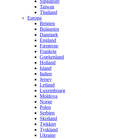
Singapore
Taiwan
Thailand
Europa
Belgien
Bulgarien
Danmark
England
Færøerne
Frankrig
Grækenland
Holland
Island
Italien
Jersey
Letland
Luxembourg
Moldova
Norge
Polen
Serbien
Skotland
Tjekkiet
Tyskland
Ukraine