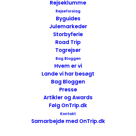
Rejseklumme
indianer inskriptioner, der er lavet ind i
Rejseforslag
klippevæggen fra dengang Fremont folket
Byguides
boede i området.
Julemarkeder
Storbyferie
Lige ved starten på scenic drive
Road Trip
ligger besøgscentret, hvor du kan få
Togrejser
yderligere information om parken og se en
Bag Bloggen
film.
Hvem er vi
Lande vi har besøgt
Bag Bloggen
Presse
Artikler og Awards
Følg OnTrip.dk
Kontakt
Samarbejde med OnTrip.dk