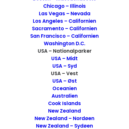
Chicago – Illinois
Las Vegas – Nevada
Los Angeles – Californien
Sacramento – Californien
San Francisco – Californien
Washington D.C.
USA – Nationalparker
USA – Midt
USA – Syd
USA – Vest
Capitol Reef National Park den
USA – Øst
oversete park
Oceanien
Australien
Nationalparken Capitol Reef den oversete
Cook Islands
park, hvilket er synd for den, for den er
New Zealand
bestemt værd at besøge. Den har masser
New Zealand – Nordøen
New Zealand – Sydøen
af naturseværdigheder og de smukke