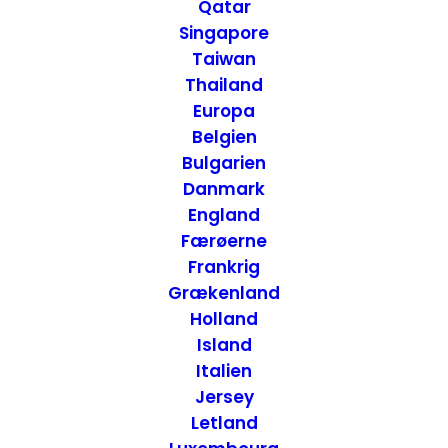
Qatar
park - Utah, USA
Singapore
Taiwan
Thailand
14. JUNI 2016
|
IN
USA
,
USA - VEST
,
USA -
NATIONALPARKER
|
BY
ANNETTE SEIER - ONTRIP.DK
Europa
Belgien
Bulgarien
Danmark
England
Færøerne
Frankrig
Grækenland
Holland
Island
Italien
Jersey
Letland