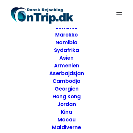
Forside
Destinationer
Afrika
Eswatini
Marokko
Namibia
Sydafrika
Asien
Armenien
Aserbajdsjan
Cambodja
Georgien
Hong Kong
Jordan
Kina
Capitol Reef National
Macau
Maldiverne
Park den oversete