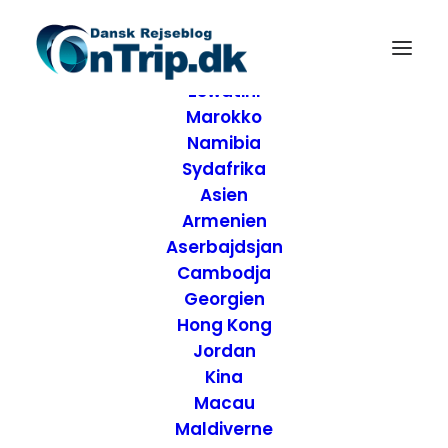
Forside
Destinationer
Afrika
Eswatini
Marokko
Namibia
Sydafrika
Asien
Armenien
Aserbajdsjan
Cambodja
Georgien
Hong Kong
Jordan
Kina
Casa Bacardi den
Macau
Maldiverne
store romfabrik –