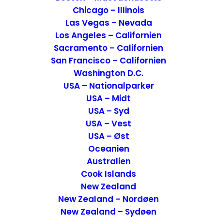
Chicago – Illinois
Las Vegas – Nevada
Los Angeles – Californien
Sacramento – Californien
San Francisco – Californien
Washington D.C.
USA – Nationalparker
USA – Midt
USA – Syd
USA – Vest
USA – Øst
Oceanien
Rundturen på fabrikken
Australien
Cook Islands
Vi blev herefter henvist til et åbent område
New Zealand
med en stor bar. Den var overdækket af en
New Zealand – Nordøen
enorm hvid presenning. Her sad vi
New Zealand – Sydøen