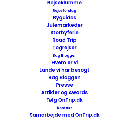
Rejseklumme
lavet og viste os at den bliver gemt i store
egetræsfade. I bygningen var der desuden
Rejseforslag
Byguides
udstillinger af Bacardi billeder, originale
Julemarkeder
flasker, dokumenter og et sted hvor vi
Storbyferie
kunne dufte til de forskellige typer rom.
Road Trip
Togrejser
Bag Bloggen
Hvem er vi
Lande vi har besøgt
Bag Bloggen
Presse
Artikler og Awards
Følg OnTrip.dk
Kontakt
Samarbejde med OnTrip.dk