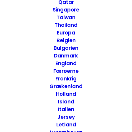
Qatar
Puerto Rico
Singapore
Taiwan
Thailand
28. FEBRUAR 2015
|
IN
ATTRAKTIONER
,
PUERTO RICO
|
BY
ANNETTE SEIER - ONTRIP.DK
Europa
Belgien
Bulgarien
Danmark
England
Færøerne
Frankrig
Grækenland
Holland
Island
Italien
Jersey
Letland