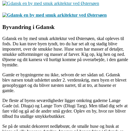
Byvandring i Gdansk
Gdansk en by med smuk arkitektur ved Østersøen, skal opleves til
fods. Du kan trave byen tyndt, tro du har set alt og stadig blive
imponeret, over de smukke huse. Huse som har masser af detaljer,
smukke udformninger og masser af farver. Kig op, kig hen og ned.
Øjnene og dit kamera vil hurtigt komme på overarbejde, i den gamle
bymidte.
Gamle er bygningerne nu ikke, selvom de ser sådan ud. Gdansk
blev næsen totalt udslettet under 2. verdenskrig, men byen er blevet
genopbygget og du bliver næsten narret, til at tro, at husene er
gamle.
De fleste af byens seværdigheder ligger omkring gaderne Lange
Gade (ul. Dluga) og Lange Torv (Dlugi Targ). Men tillad dig selv at
fare vild og gå ad de andre små gyder. Oplev en by, hvor rav bliver
tilbud fra utallige smykkebutikker.
Se på de smukt dekoreret nedløbsrør, de smalle huse og husk at