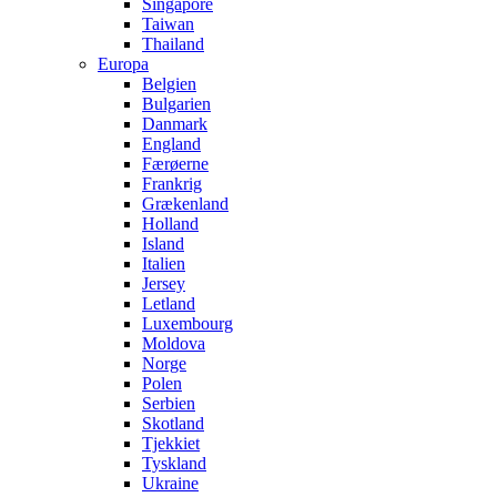
Singapore
Taiwan
Thailand
Europa
Belgien
Bulgarien
Danmark
England
Færøerne
Frankrig
Grækenland
Holland
Island
Italien
Jersey
Letland
Luxembourg
Moldova
Norge
Polen
Serbien
Skotland
Tjekkiet
Tyskland
Ukraine