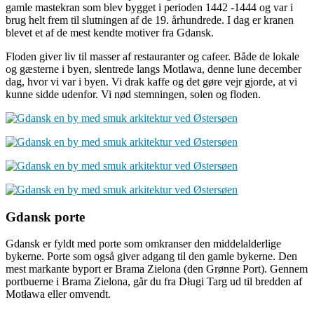
gamle mastekran som blev bygget i perioden 1442 -1444 og var i
brug helt frem til slutningen af de 19. århundrede. I dag er kranen
blevet et af de mest kendte motiver fra Gdansk.
Floden giver liv til masser af restauranter og cafeer. Både de lokale
og gæsterne i byen, slentrede langs Motlawa, denne lune december
dag, hvor vi var i byen. Vi drak kaffe og det gøre vejr gjorde, at vi
kunne sidde udenfor. Vi nød stemningen, solen og floden.
Gdansk porte
Gdansk er fyldt med porte som omkranser den middelalderlige
bykerne. Porte som også giver adgang til den gamle bykerne. Den
mest markante byport er Brama Zielona (den Grønne Port). Gennem
portbuerne i Brama Zielona, går du fra Długi Targ ud til bredden af
Motława eller omvendt.