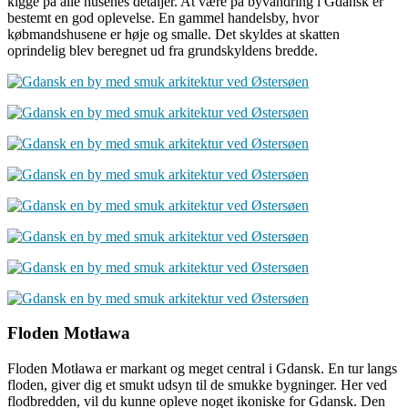
kigge på alle husenes detaljer. At være på byvandring i Gdansk er
bestemt en god oplevelse. En gammel handelsby, hvor
købmandshusene er høje og smalle. Det skyldes at skatten
oprindelig blev beregnet ud fra grundskyldens bredde.
Floden Motława
Floden Motława er markant og meget central i Gdansk. En tur langs
floden, giver dig et smukt udsyn til de smukke bygninger. Her ved
flodbredden, vil du kunne opleve noget ikoniske for Gdansk. Den