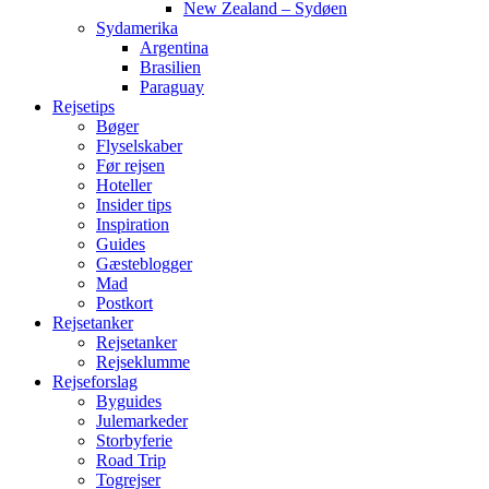
New Zealand – Sydøen
Sydamerika
Argentina
Brasilien
Paraguay
Rejsetips
Bøger
Flyselskaber
Før rejsen
Hoteller
Insider tips
Inspiration
Guides
Gæsteblogger
Mad
Postkort
Rejsetanker
Rejsetanker
Rejseklumme
Rejseforslag
Byguides
Julemarkeder
Storbyferie
Road Trip
Togrejser