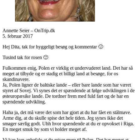
Annette Seier – OnTrip.dk
5. februar 2017
Hej Dita, tak for hyggeligt besøg og kommentar 🙂
Tusind tak for rosen 🙂
Fulkommen enig, Polen er virklig et undervuderet land. Det har så
meget at tilbyde og er stadig et billigt land at besøge, for os
skandinavere.
Ja, Polen ligner de baltiske lande – eller bare lande som har været
styret af Sovej. Vi synes det er spændende at følge udviklingen i de
østeuropæsike lande. De tordner frem med fuld fart og de har en
spændende udvikling.
Haha ja, det må være det som har gjort at du har fået en stålmave.
Arme dig, at du skulle spise det hele tiden. Jeg synes ikke det
smager særlig godt. Uhh hvor spændende at du er opvokset i Riga.
En meget smuk by som vi holder meget af.
Vi kan kun anbefale at du rejser mere til Polen. Det har meget at