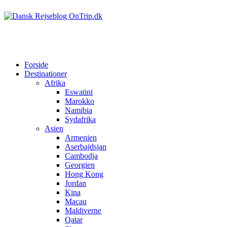
Forside
Destinationer
Afrika
Eswatini
Marokko
Namibia
Sydafrika
Asien
Armenien
Aserbajdsjan
Cambodja
Georgien
Hong Kong
Jordan
Kina
Macau
Maldiverne
Qatar