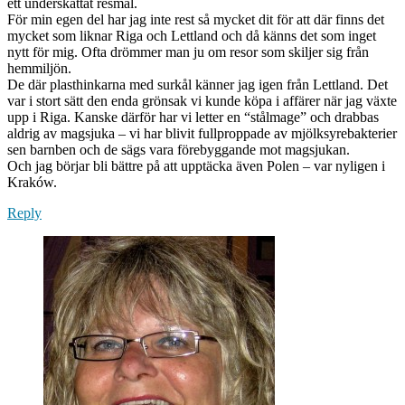
ett underskattat resmål.
För min egen del har jag inte rest så mycket dit för att där finns det
mycket som liknar Riga och Lettland och då känns det som inget
nytt för mig. Ofta drömmer man ju om resor som skiljer sig från
hemmiljön.
De där plasthinkarna med surkål känner jag igen från Lettland. Det
var i stort sätt den enda grönsak vi kunde köpa i affärer när jag växte
upp i Riga. Kanske därför har vi letter en “stålmage” och drabbas
aldrig av magsjuka – vi har blivit fullproppade av mjölksyrebakterier
sen barnben och de sägs vara förebyggande mot magsjukan.
Och jag börjar bli bättre på att upptäcka även Polen – var nyligen i
Kraków.
Reply