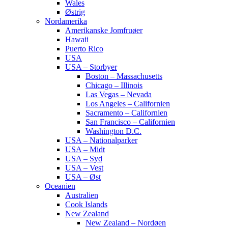
Wales
Østrig
Nordamerika
Amerikanske Jomfruøer
Hawaii
Puerto Rico
USA
USA – Storbyer
Boston – Massachusetts
Chicago – Illinois
Las Vegas – Nevada
Los Angeles – Californien
Sacramento – Californien
San Francisco – Californien
Washington D.C.
USA – Nationalparker
USA – Midt
USA – Syd
USA – Vest
USA – Øst
Oceanien
Australien
Cook Islands
New Zealand
New Zealand – Nordøen