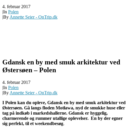
4. februar 2017
|
In
Polen
|
By
Annette Seier - OnTrip.dk
Gdansk en by med smuk arkitektur ved
Østersøen – Polen
4. februar 2017
|
In
Polen
|
By
Annette Seier - OnTrip.dk
I Polen kan du opleve, Gdansk en by med smuk arkitektur ved
Østersøen. Gå langs floden Motława, nyd de smukke huse eller
tag på indkøb i markedshallerne. Gdansk er hyggelig,
charmerende og rummer utallige oplevelser. En by der egner
sig perfekt, til et weekendbesøg
.