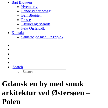
Bag Bloggen
Hvem er vi
Lande vi har besøgt
Bag Bloggen
Presse
Artikler og Awards
Følg OnTrip.dk
Kontakt
Samarbejde med OnTrip.dk
Search
Gdansk en by med smuk
arkitektur ved Østersøen –
Polen