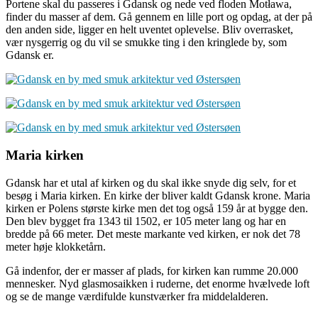
Portene skal du passeres i Gdansk og nede ved floden Motława,
finder du masser af dem. Gå gennem en lille port og opdag, at der på
den anden side, ligger en helt uventet oplevelse. Bliv overrasket,
vær nysgerrig og du vil se smukke ting i den kringlede by, som
Gdansk er.
Maria kirken
Gdansk har et utal af kirken og du skal ikke snyde dig selv, for et
besøg i Maria kirken. En kirke der bliver kaldt Gdansk krone. Maria
kirken er Polens største kirke men det tog også 159 år at bygge den.
Den blev bygget fra 1343 til 1502, er 105 meter lang og har en
bredde på 66 meter. Det meste markante ved kirken, er nok det 78
meter høje klokketårn.
Gå indenfor, der er masser af plads, for kirken kan rumme 20.000
mennesker. Nyd glasmosaikken i ruderne, det enorme hvælvede loft
og se de mange værdifulde kunstværker fra middelalderen.