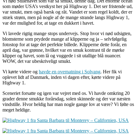
Vi nød Stillehavet som var så smukt, denne dag. Det enorme ocean
som møder USA’s vestkyst her på Highway 1. Det ser fristende ud,
var smukt, men også barsk og råt. Vandet er som regel koldt, der er
stræk strøm, men på nogle af de mange strande langs Highway 1,
var der mulighed for, at tage en dukkert i havet.
Vi lavede rigtig mange stops undervejs. Stop hvor vi nød udsigten,
blomsterne som prydede mange af klipperne og ja – selvfølgelig
fotostop for at tage det perfekte billede. Klipperne dette forår, en
april dag, var grønne, hvilket var en smuk kontrast til de mørke
klipper og havet, som lå og vuggede i sit utallige blå nuancer.
WOW, det var ubeskriveligt smukt.
Vi kørte videre og
havde en overnatning i Solvang
. Her fik vi
oplevet lidt af Danmark, inden vi dagen efter, kørte videre på
Highway 1.
Sceneriet forsatte og igen var vejret med os. Vi havde omkring 20
grader denne smukke forårsdag, solen skinnede og der var næsten
vindstille. Hvor heldig har man nogle gange lov at være? Vi følte os
meget heldige.