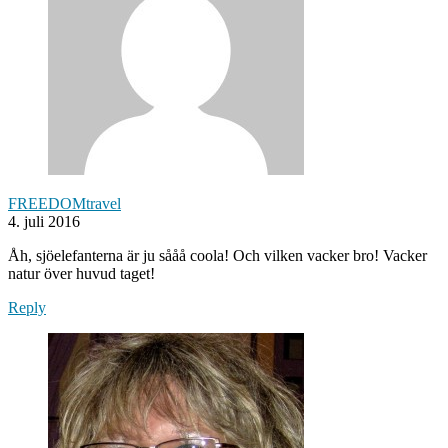
FREEDOMtravel
4. juli 2016
Åh, sjöelefanterna är ju sååå coola! Och vilken vacker bro! Vacker
natur över huvud taget!
Reply