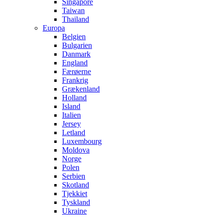
Singapore
Taiwan
Thailand
Europa
Belgien
Bulgarien
Danmark
England
Færøerne
Frankrig
Grækenland
Holland
Island
Italien
Jersey
Letland
Luxembourg
Moldova
Norge
Polen
Serbien
Skotland
Tjekkiet
Tyskland
Ukraine