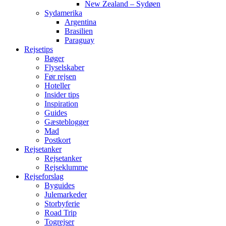
New Zealand – Sydøen
Sydamerika
Argentina
Brasilien
Paraguay
Rejsetips
Bøger
Flyselskaber
Før rejsen
Hoteller
Insider tips
Inspiration
Guides
Gæsteblogger
Mad
Postkort
Rejsetanker
Rejsetanker
Rejseklumme
Rejseforslag
Byguides
Julemarkeder
Storbyferie
Road Trip
Togrejser