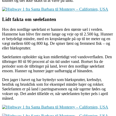
kluntet og slet ikke skabt til at være på land.
Lidt fakta om søelefanten
Hos den nordlige søelefant er hannen den største sæl i verden.
Hannerne kan blive fire meter lange og veje op til 2.500 kg. Hunner
er betydeligt mindre, med en kropslængde på op til tre meter og en
vægt mellem 600 og 800 kg. De spiser først og fremmest fisk – og
eller blæksprutter.
Søelefanten opholder sig kun midlertidigt ved vandoverfladen. Den
tilbringer 80 til 90 procent af sin tid under vand. Bortset fra de
perioder som de tilbringer på land, lever den nordlige søelefant
ensom. Hanner og hunner jager uafhængig af hinanden.
Den jager i havet og har byttedyr som blæksprutter, krebsdyr,
benfisk og bruskfisk som for eksempel mindre hajer og rokker.
Søelefanten er på land i parringsæsonen og når ugerne fødes og
vokser op. Det andet tilfælde er, når søelefanten bytter pels i april
måned.