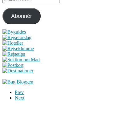
mail-
adresse
Abonnér
Prev
Next
Du er altid velkommen til at kontakte os:
– SoMe:
Facebook
,
Twitter
,
Instagram
– Mail: ontrip (a) outlook.com
Følg os på vores kommende rejser