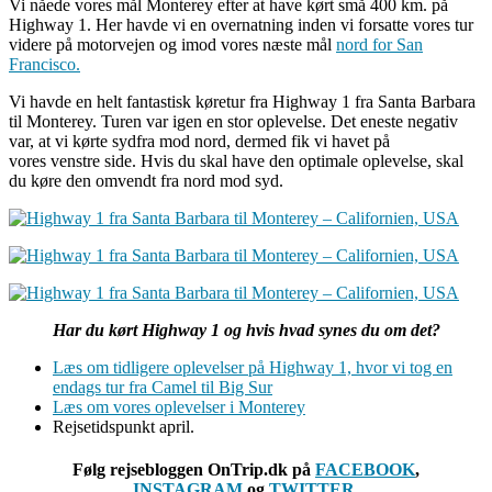
Vi nåede vores mål Monterey efter at have kørt små 400 km. på
Highway 1. Her havde vi en overnatning inden vi forsatte vores tur
videre på motorvejen og imod vores næste mål
nord for San
Francisco.
Vi havde en helt fantastisk køretur fra Highway 1 fra Santa Barbara
til Monterey. Turen var igen en stor oplevelse. Det eneste negativ
var, at vi kørte sydfra mod nord, dermed fik vi havet på
vores venstre side. Hvis du skal have den optimale oplevelse, skal
du køre den omvendt fra nord mod syd.
Har du kørt Highway 1 og hvis hvad synes du om det?
Læs om tidligere oplevelser på Highway 1, hvor vi tog en
endags tur fra Camel til Big Sur
Læs om vores oplevelser i Monterey
Rejsetidspunkt april.
Følg rejsebloggen OnTrip.dk på
FACEBOOK
,
INSTAGRAM
og
TWITTER.