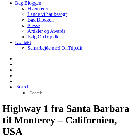
Bag Bloggen
Hvem er vi
Lande vi har besøgt
Bag Bloggen
Presse
Artikler og Awards
Følg OnTrip.dk
Kontakt
Samarbejde med OnTrip.dk
Search
Highway 1 fra Santa Barbara
til Monterey – Californien,
USA