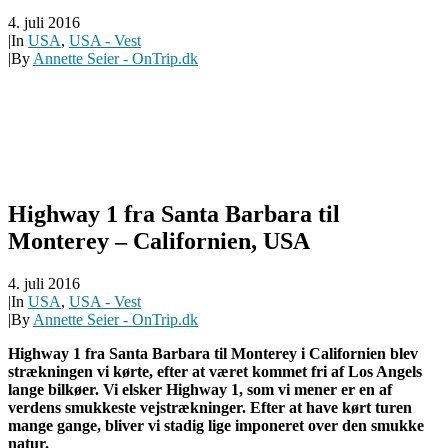
4. juli 2016
|
In
USA
,
USA - Vest
|
By
Annette Seier - OnTrip.dk
Highway 1 fra Santa Barbara til
Monterey – Californien, USA
4. juli 2016
|
In
USA
,
USA - Vest
|
By
Annette Seier - OnTrip.dk
Highway 1 fra Santa Barbara til Monterey i Californien blev
strækningen vi kørte, efter at været kommet fri af Los Angels
lange bilkøer. Vi elsker Highway 1, som vi mener er en af
verdens smukkeste vejstrækninger. Efter at have kørt turen
mange gange, bliver vi stadig lige imponeret over den smukke
natur.