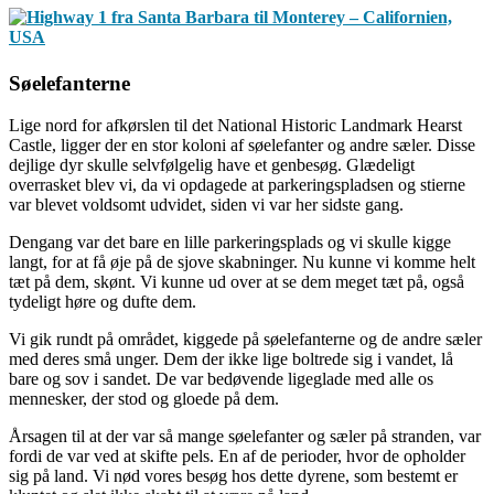
Søelefanterne
Lige nord for afkørslen til det National Historic Landmark Hearst
Castle, ligger der en stor koloni af søelefanter og andre sæler. Disse
dejlige dyr skulle selvfølgelig have et genbesøg. Glædeligt
overrasket blev vi, da vi opdagede at parkeringspladsen og stierne
var blevet voldsomt udvidet, siden vi var her sidste gang.
Dengang var det bare en lille parkeringsplads og vi skulle kigge
langt, for at få øje på de sjove skabninger. Nu kunne vi komme helt
tæt på dem, skønt. Vi kunne ud over at se dem meget tæt på, også
tydeligt høre og dufte dem.
Vi gik rundt på området, kiggede på søelefanterne og de andre sæler
med deres små unger. Dem der ikke lige boltrede sig i vandet, lå
bare og sov i sandet. De var bedøvende ligeglade med alle os
mennesker, der stod og gloede på dem.
Årsagen til at der var så mange søelefanter og sæler på stranden, var
fordi de var ved at skifte pels. En af de perioder, hvor de opholder
sig på land. Vi nød vores besøg hos dette dyrene, som bestemt er