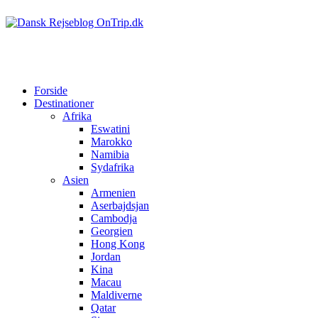
Forside
Destinationer
Afrika
Eswatini
Marokko
Namibia
Sydafrika
Asien
Armenien
Aserbajdsjan
Cambodja
Georgien
Hong Kong
Jordan
Kina
Macau
Maldiverne
Qatar