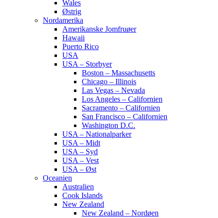
Wales
Østrig
Nordamerika
Amerikanske Jomfruøer
Hawaii
Puerto Rico
USA
USA – Storbyer
Boston – Massachusetts
Chicago – Illinois
Las Vegas – Nevada
Los Angeles – Californien
Sacramento – Californien
San Francisco – Californien
Washington D.C.
USA – Nationalparker
USA – Midt
USA – Syd
USA – Vest
USA – Øst
Oceanien
Australien
Cook Islands
New Zealand
New Zealand – Nordøen