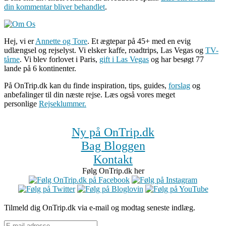
din kommentar bliver behandlet
.
Hej, vi er
Annette og Tore
. Et ægtepar på 45+ med en evig
udlængsel og rejselyst. Vi elsker kaffe, roadtrips, Las Vegas og
TV-
tårne
. Vi blev forlovet i Paris,
gift i Las Vegas
og har besøgt 77
lande på 6 kontinenter.
På OnTrip.dk kan du finde inspiration, tips, guides,
forslag
og
anbefalinger til din næste rejse. Læs også vores meget
personlige
Rejseklummer.
Ny på OnTrip.dk
Bag Bloggen
Kontakt
Følg OnTrip.dk her
Tilmeld dig OnTrip.dk via e-mail og modtag seneste indlæg.
E-