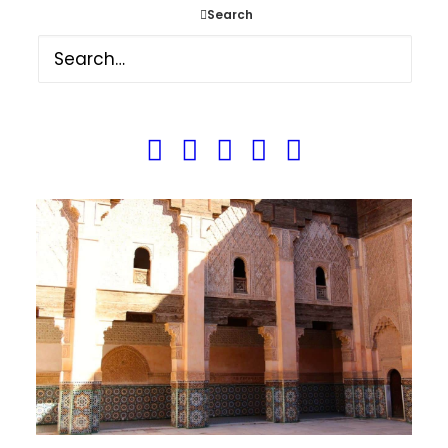
mosaikker, hvælvingerne og de mange
Search
stukke. Et stort rum med smukke historiske
udsmykninger. Vi blev ydmyge over den
detaljeret byggekunst, som der her er
præsteret og talte om at dengang for så
mange år siden, var byggerier kunst.