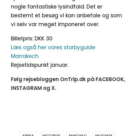
nogle fantastiske lysindfald. Det er
bestemt et besøg vi kan anbefale og som
vi selv var meget imponeret over.
Billetpris: DKK 30
Læs også her vores storbyguide
Marrakech.
Rejsetidspunkt januar.
Følg rejsebloggen OnTrip.dk på
FACEBOOK
,
INSTAGRAM
og
X
.
AFRIKA
HISTORISK
MAROKKO
MUSLIMSK