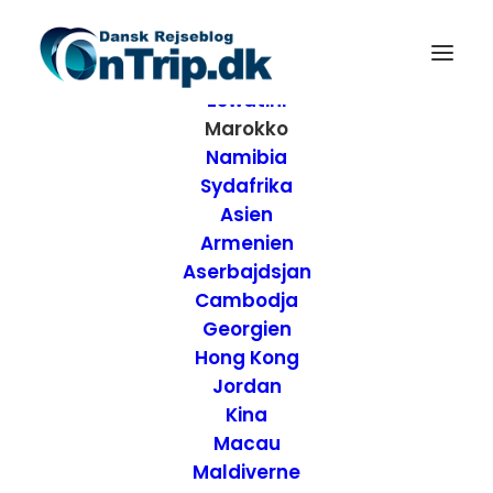
Forside
Destinationer
Afrika
Eswatini
Marokko
Namibia
Sydafrika
Asien
Armenien
Aserbajdsjan
Cambodja
Georgien
Hong Kong
Jordan
Medersa Ali Ben
Kina
Macau
Youssef den
Maldiverne