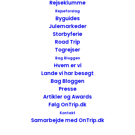
Rejseklumme
Rejseforslag
Byguides
Julemarkeder
Storbyferie
Road Trip
Togrejser
Bag Bloggen
Hvem er vi
Lande vi har besøgt
Bag Bloggen
Presse
Gårdspladsen
Artikler og Awards
Følg OnTrip.dk
Vi trådte først ind på en stor gårdsplads,
Kontakt
hvor vi blev imponeret af de smukke
Samarbejde med OnTrip.dk
udskæringer i cedertræ, de smukke