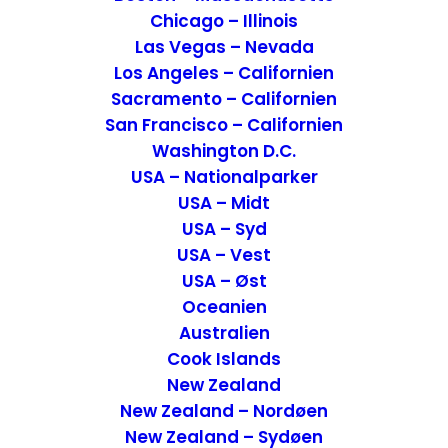
Youssef, som vi gerne ville opleve. For
Chicago – Illinois
1.000 år siden lå moskéen her og senere
Las Vegas – Nevada
blev der opført en muslimsk skole.
Los Angeles – Californien
Sacramento – Californien
San Francisco – Californien
Washington D.C.
USA – Nationalparker
USA – Midt
USA – Syd
USA – Vest
USA – Øst
Oceanien
Australien
Cook Islands
New Zealand
Fakta om Medersa Ali Ben
New Zealand – Nordøen
Youssef, den muslimske skole
New Zealand – Sydøen