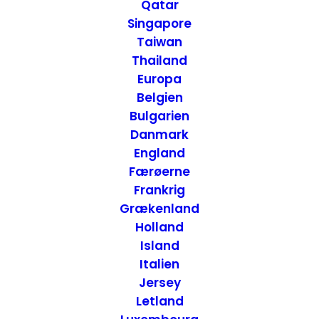
muslimske skole –
Qatar
Singapore
Marrakech, Marokko
Taiwan
Thailand
Europa
14. FEBRUAR 2015
|
IN
ATTRAKTIONER
,
MAROKKO
|
BY
ANNETTE
SEIER - ONTRIP.DK
Belgien
Bulgarien
Danmark
England
Færøerne
Frankrig
Grækenland
Holland
Island
Italien
Jersey
Letland