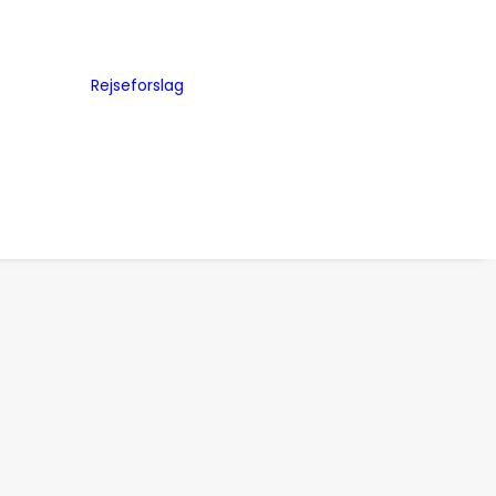
Byguides
Julemarkeder
Rejseforslag
Storbyferie
me
Road Trip
ed
Togrejser