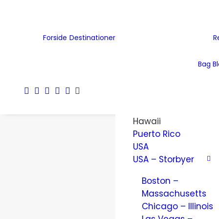
Tjekkiet
Tyskland
Ukraine
Forside
Destinationer
R
Wales
Østrig
Bag B
Nordamerika
Amerikanske
Jomfruøer
Hawaii
Puerto Rico
USA
USA – Storbyer
Boston –
Massachusetts
Chicago – Illinois