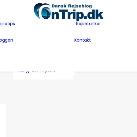
Flyselskaber
Før rejsen
Hoteller
Hvem er vi
ejsetips
Rejsetanker
Insider tips
Rejsetanker
Lande vi har
Inspiration
Rejseklum
besøgt
loggen
Kontakt
Guides
Samarbejde m
Bag Bloggen
Gæsteblogger
OnTrip.dk
Presse
Mad
Artikler og Awards
Postkort
Følg OnTrip.dk