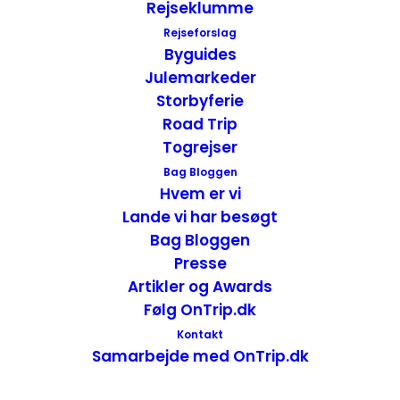
Rejseklumme
Rejseforslag
Byguides
Julemarkeder
Storbyferie
Road Trip
Togrejser
Rejsen til Thüringen
Bag Bloggen
Hvem er vi
Lande vi har besøgt
Vi skal være i Thüringen onsdag og har
Bag Bloggen
valgt selv at køre. Da der er et stykke vej
Presse
derned, ca. 500 km. fra Rostock, har vi valgt
Artikler og Awards
at starte vores rejse allerede tirsdag. Her vil
Følg OnTrip.dk
vi køre hjemmefra i vores lille Volkswagen
Kontakt
Up og
tage færgen Gedser – Rostock
for
Samarbejde med OnTrip.dk
senere, at tage en overnatning i
Magdeburg. At vi har valgt at overnatte i