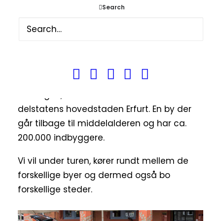
Search
Magdeburg, er et meget bevist valg. Det
har noget at gøre med kunst og maleren
Friedensreich Hundertwasser, men det skal
du nok komme til at høre mere om.
Onsdag morgen fortsætter turen til
Thüringen, hvor vi starter med at bo i
delstatens hovedstaden Erfurt. En by der
går tilbage til middelalderen og har ca.
200.000 indbyggere.
Vi vil under turen, kører rundt mellem de
forskellige byer og dermed også bo
forskellige steder.