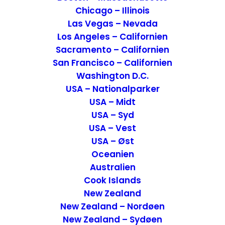
Tyskland og vi glæder os rigtig meget.
Chicago – Illinois
Las Vegas – Nevada
Los Angeles – Californien
Sacramento – Californien
San Francisco – Californien
Washington D.C.
USA – Nationalparker
USA – Midt
USA – Syd
USA – Vest
USA – Øst
Oceanien
Turen går til Thüringen
Australien
Cook Islands
Turen går til Thüringen, der er en af de
New Zealand
New Zealand – Nordøen
mindre delstater og som ligger midt i
New Zealand – Sydøen
Tyskland. En delstat der i dag er