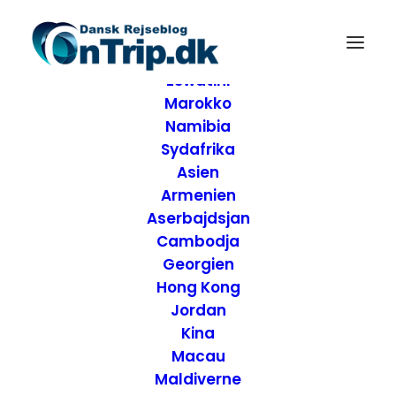
Forside
Destinationer
Afrika
Eswatini
Marokko
Namibia
Sydafrika
Asien
Armenien
Aserbajdsjan
Cambodja
Georgien
Hong Kong
Jordan
Kina
Macau
Maldiverne