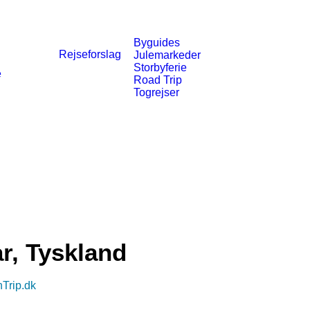
Byguides
Rejseforslag
Julemarkeder
Storbyferie
e
Road Trip
Togrejser
, Tyskland
nTrip.dk