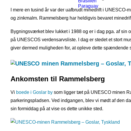
Brasilien
Paraguay
I mere en tusind år var der uafbrudt minedrift i UNESCO-m
og zinkmalm. Rammelsberg har heldigvis bevaret minedrifte
Bygningsværket blev lukket i 1988 og er i dag pga. af sin
på UNESCOS verdensarvsliste. I dag er stedet et stort mu
giver dermed muligheden for, at opleve dette spændende ste
Ankomsten til Rammelsberg
Vi
boede i Goslar by
som ligger tæt på UNESCO minen Rammel
parkeringspladsen. Ved indgangen, blev vi mødt af den d
sin formiddag på at vise os dette unikke sted.