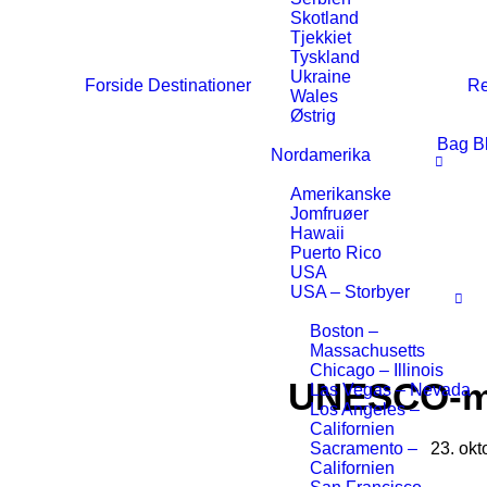
Skotland
Tjekkiet
Tyskland
Ukraine
Forside
Destinationer
Re
Wales
Østrig
Bag B
Nordamerika
Amerikanske
Jomfruøer
Hawaii
Puerto Rico
USA
USA – Storbyer
Boston –
Massachusetts
Chicago – Illinois
UNESCO-mi
Las Vegas – Nevada
Los Angeles –
Californien
Sacramento –
23. ok
Californien