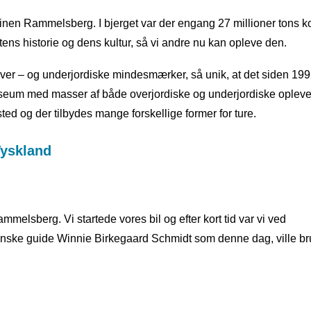
inen Rammelsberg. I bjerget var der engang 27 millioner tons ko
ns historie og dens kultur, så vi andre nu kan opleve den.
 over – og underjordiske mindesmærker, så unik, at det siden 19
seum med masser af både overjordiske og underjordiske oplevel
d og der tilbydes mange forskellige former for ture.
sberg. Vi startede vores bil og efter kort tid var vi ved
anske guide Winnie Birkegaard Schmidt som denne dag, ville br