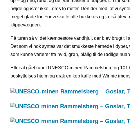
op – og ned, rundt og der var masser af trapper. En tur so
højde og især ikke Tores to meter. Den der med, at vi syntes
meget glade for. For vi skulle ofte bukke os og ja, så ble
klippevæggen.
På turen så vi det kæmpestore vandhjul, der blev brugt ti
Det som vi nok syntes var det smukkeste hernede i dybet, v
som kunne varierer fra hvid, grøn, blålig til de rødlige nuan
Efter at gået rundt UNESCO-minen Rammelsberg og 101 trap
beskyttelses hjelm og drak en kop kaffe med Winnie imens v