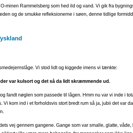
CO-minen Rammelsberg som hed ild og vand. Vi gik fra bygnin
heden og de smukke refleksionerne i søen, denne tidlige formid
medejernslåge. Vi stod lidt og kiggede imens vi tænkte:
 der var kulsort og det så da lidt skræmmende ud.
 og fandt nøglen som passede til lågen. Hmm nu var vi inde i tot
kom ind i et forholdsvis stort bredt rum så ja, jubii det var da
n.
ndets vej gennem gangene. Gange som var smalle, glatte, våde, l