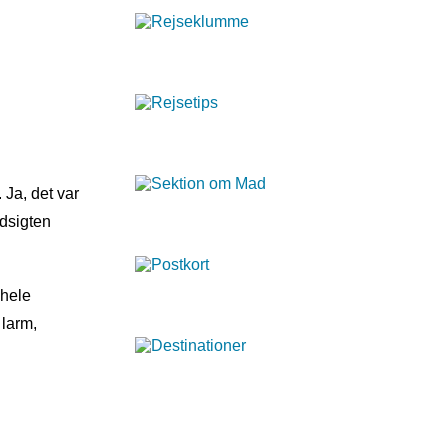
 Ja, det var
Udsigten
 hele
 larm,