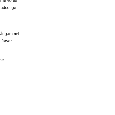
 har vores
pludselige
0 år gammel.
farver,
ede