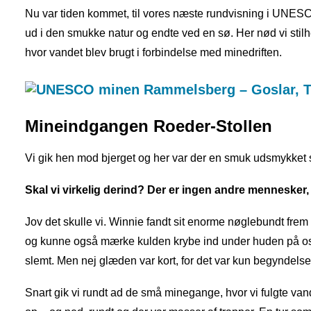
Nu var tiden kommet, til vores næste rundvisning i UNES
ud i den smukke natur og endte ved en sø. Her nød vi stil
hvor vandet blev brugt i forbindelse med minedriften.
Mineindgangen Roeder-Stollen
Vi gik hen mod bjerget og her var der en smuk udsmykket s
Skal vi virkelig derind? Der er ingen andre mennesker,
Jov det skulle vi. Winnie fandt sit enorme nøglebundt frem
og kunne også mærke kulden krybe ind under huden på os. Vi 
slemt. Men nej glæden var kort, for det var kun begyndelse
Snart gik vi rundt ad de små minegange, hvor vi fulgte va