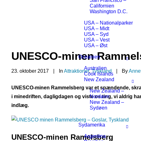
San Francisco –
Californien
Washington D.C.
USA – Nationalparker
USA – Midt
USA – Syd
USA – Vest
USA – Øst
UNESCO-minen Rammelsb
Oceanien
Australien
23. oktober 2017
|
In
Attraktioner
,
Tyskland
|
By
Annet
Cook Islands
New Zealand
UNESCO-minen Rammelsberg var et spændende, skræm
New Zealand –
i minedriften, dagligdagen og viste os ting, vi aldrig h
Nordøen
New Zealand –
indlæg.
Sydøen
Sydamerika
UNESCO-minen Ramelsberg
Argentina