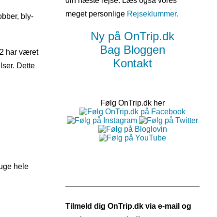
din næste rejse. Læs også vores
meget personlige
Rejseklummer.
bber, bly-
Ny på OnTrip.dk
Bag Bloggen
92 har været
Kontakt
ser. Dette
Følg OnTrip.dk her
uge hele
Tilmeld dig OnTrip.dk via e-mail og