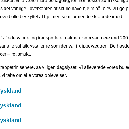
m sikkert ville være mere behagelig, for mennesker som ikke lige
 det var lige i overkanten at skulle have hjelm på, blev vi lige 
v hoved ofte beskyttet af hjelmen som larmende skrabede imod
l af aflede vandet og transportere malmen, som var mere end 20
ar alle sulfatkrystallerne som der var i klippevæggen. De havde 
cer – ret smukt.
petrin senere, så vi igen dagslyset. Vi afleverede vores bul
i talte om alle vores oplevelser.