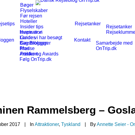
Bøger
Flyselskaber
Før rejsen
Hoteller
jsetips
Rejsetanker
Insider tips
Rejsetanker
Hvem er vi
Inspiration
Rejseklumm
Lande vi har besøgt
Guides
loggen
Kontakt
Bag Bloggen
Gæsteblogger
Samarbejde med
Presse
Mad
OnTrip.dk
Artikler og Awards
Postkort
Følg OnTrip.dk
nen Rammelsberg – Goslar
tober 2017
|
In
Attraktioner
,
Tyskland
|
By
Annette Seier - O