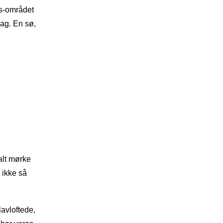
gs-området
dag. En sø,
alt mørke
 ikke så
avloftede,