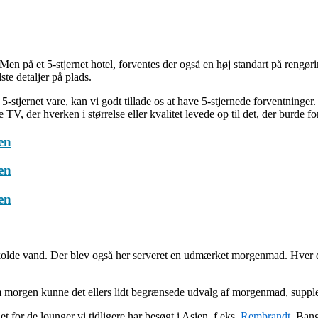
en på et 5-stjernet hotel, forventes der også en høj standart på rengørin
ste detaljer på plads.
stjernet vare, kan vi godt tillade os at have 5-stjernede forventninger. 
TV, der hverken i størrelse eller kvalitet levede op til det, der burde fo
 kolde vand. Der blev også her serveret en udmærket morgenmad. Hver 
 Om morgen kunne det ellers lidt begrænsede udvalg af morgenmad, suppl
for de lounger vi tidligere har besøgt i Asien, f.eks.
Rembrandt
, Bang