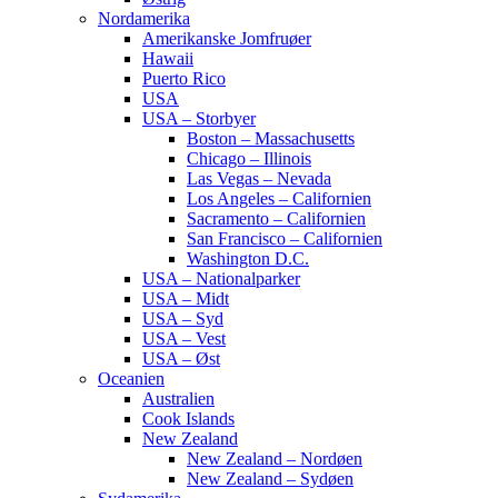
Nordamerika
Amerikanske Jomfruøer
Hawaii
Puerto Rico
USA
USA – Storbyer
Boston – Massachusetts
Chicago – Illinois
Las Vegas – Nevada
Los Angeles – Californien
Sacramento – Californien
San Francisco – Californien
Washington D.C.
USA – Nationalparker
USA – Midt
USA – Syd
USA – Vest
USA – Øst
Oceanien
Australien
Cook Islands
New Zealand
New Zealand – Nordøen
New Zealand – Sydøen