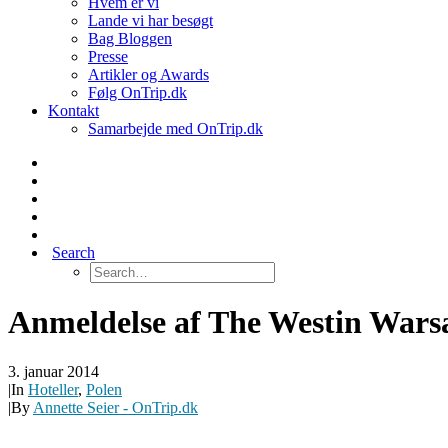
Hvem er vi
Lande vi har besøgt
Bag Bloggen
Presse
Artikler og Awards
Følg OnTrip.dk
Kontakt
Samarbejde med OnTrip.dk
Search
Anmeldelse af The Westin Wars
3. januar 2014
|
In
Hoteller
,
Polen
|
By
Annette Seier - OnTrip.dk