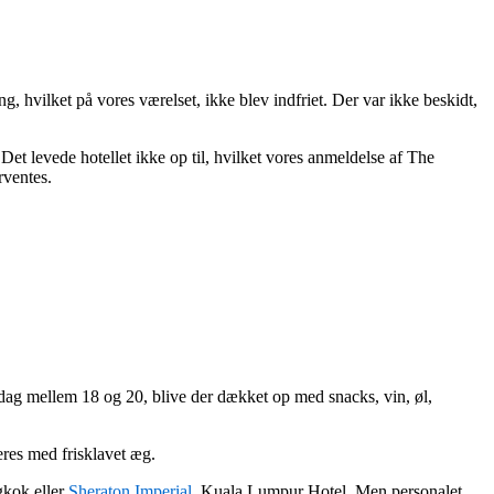
g, hvilket på vores værelset, ikke blev indfriet. Der var ikke beskidt,
Det levede hotellet ikke op til, hvilket vores anmeldelse af The
rventes.
dag mellem 18 og 20, blive der dækket op med snacks, vin, øl,
eres med frisklavet æg.
kok eller
Sheraton Imperial
, Kuala Lumpur Hotel. Men personalet