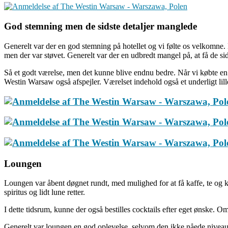
God stemning men de sidste detaljer manglede
Generelt var der en god stemning på hotellet og vi følte os velkomne. M
men der var støvet. Generelt var der en udbredt mangel på, at få de sid
Så et godt værelse, men det kunne blive endnu bedre. Når vi købte en 5-
Westin Warsaw også afspejler. Værelset indehold også et underligt lille 
Loungen
Loungen var åbent døgnet rundt, med mulighed for at få kaffe, te og
spiritus og lidt lune retter.
I dette tidsrum, kunne der også bestilles cocktails efter eget ønske.
Generelt var loungen en god oplevelse, selvom den ikke nåede niveauet 