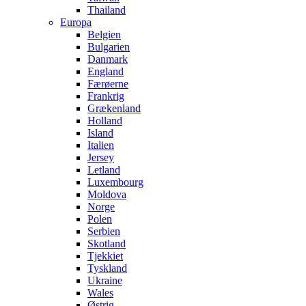
Thailand
Europa
Belgien
Bulgarien
Danmark
England
Færøerne
Frankrig
Grækenland
Holland
Island
Italien
Jersey
Letland
Luxembourg
Moldova
Norge
Polen
Serbien
Skotland
Tjekkiet
Tyskland
Ukraine
Wales
Østrig