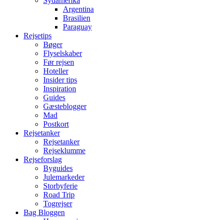
Sydamerika
Argentina
Brasilien
Paraguay
Rejsetips
Bøger
Flyselskaber
Før rejsen
Hoteller
Insider tips
Inspiration
Guides
Gæsteblogger
Mad
Postkort
Rejsetanker
Rejsetanker
Rejseklumme
Rejseforslag
Byguides
Julemarkeder
Storbyferie
Road Trip
Togrejser
Bag Bloggen