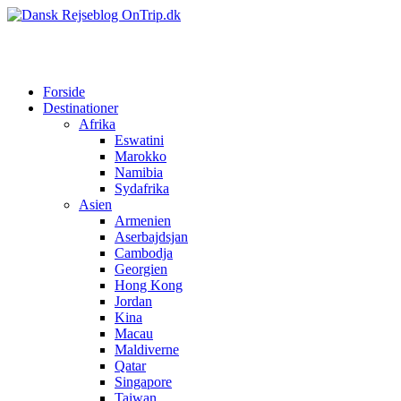
Forside
Destinationer
Afrika
Eswatini
Marokko
Namibia
Sydafrika
Asien
Armenien
Aserbajdsjan
Cambodja
Georgien
Hong Kong
Jordan
Kina
Macau
Maldiverne
Qatar
Singapore
Taiwan