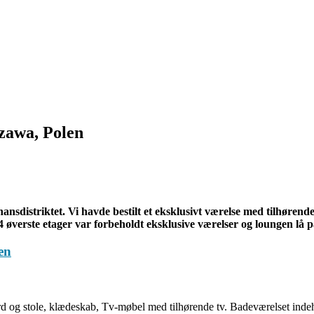
zawa, Polen
inansdistriktet. Vi havde bestilt et eksklusivt værelse med tilhør
e 4 øverste etager var forbeholdt eksklusive værelser og loungen lå p
rd og stole, klædeskab, Tv-møbel med tilhørende tv. Badeværelset indeh