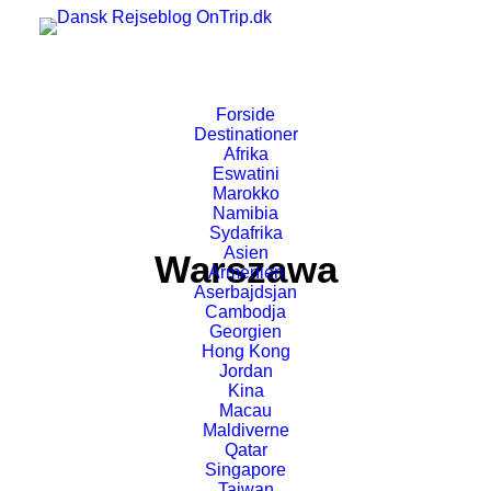
Forside
Destinationer
Afrika
Eswatini
Marokko
Namibia
Sydafrika
Asien
Warszawa
Armenien
Aserbajdsjan
Cambodja
Georgien
Hong Kong
Jordan
Kina
Macau
Maldiverne
Qatar
Singapore
Taiwan