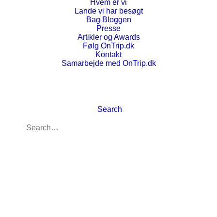
Hvem er vi
Lande vi har besøgt
Bag Bloggen
Presse
Artikler og Awards
Følg OnTrip.dk
POLIN Museum for de Polske Jøders Historie –
Kontakt
Warszawa, Polen
Samarbejde med OnTrip.dk
Polen
,
Attraktioner
12. januar 2016
Search