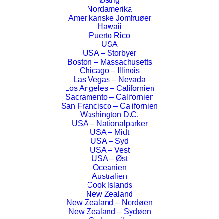
Østrig
Nordamerika
Amerikanske Jomfruøer
Hawaii
Puerto Rico
USA
USA – Storbyer
Boston – Massachusetts
Chicago – Illinois
Las Vegas – Nevada
Los Angeles – Californien
Sacramento – Californien
Anmeldelse af Hilton Warsaw Hotel and
San Francisco – Californien
Convention Centre – Warszawa, Polen
Washington D.C.
USA – Nationalparker
Hoteller
,
Polen
USA – Midt
18. januar 2016
USA – Syd
USA – Vest
USA – Øst
Oceanien
Australien
Cook Islands
New Zealand
New Zealand – Nordøen
New Zealand – Sydøen