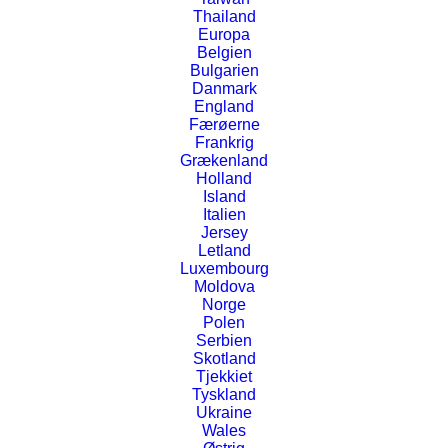
Thailand
Europa
Belgien
Bulgarien
Danmark
England
Færøerne
Frankrig
Grækenland
Holland
Island
Italien
Jersey
Letland
Luxembourg
12 Postkort fra Warszawa – Polen
Moldova
Norge
Polen
,
Postkort
Polen
7. august 2017
Serbien
Skotland
Tjekkiet
Tyskland
Ukraine
Wales