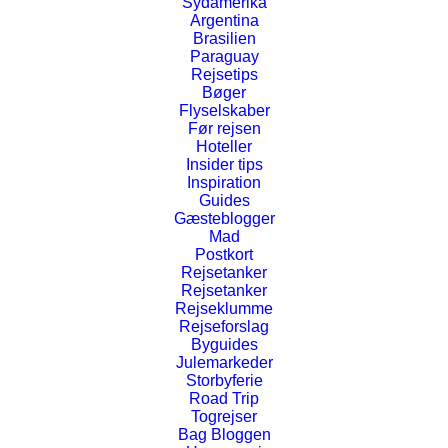
Sydamerika
Argentina
Brasilien
Paraguay
Rejsetips
Bøger
Flyselskaber
Før rejsen
Hoteller
Nytårsmiddag Meza Restaurant på Hilton
Insider tips
Warsaw – Warszawa, Polen
Inspiration
Guides
Polen
,
Mad
Gæsteblogger
15. januar 2016
Mad
Postkort
Rejsetanker
Rejsetanker
Rejseklumme
Rejseforslag
Byguides
Julemarkeder
Storbyferie
Road Trip
Togrejser
Bag Bloggen