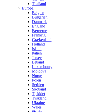
Thailand
Europa
Belgien
Bulgarien
Danmark
England
Færøerne
Frankrig
Grækenland
Holland
Island
Italien
Jersey
Letland
Luxembourg
Moldova
Norge
Polen
Serbien
Skotland
Tjekkiet
Tyskland
Ukraine
Wales
Østrig