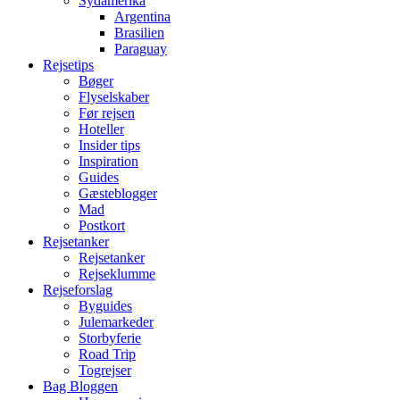
Sydamerika
Argentina
Brasilien
Paraguay
Rejsetips
Bøger
Flyselskaber
Før rejsen
Hoteller
Insider tips
Inspiration
Guides
Gæsteblogger
Mad
Postkort
Rejsetanker
Rejsetanker
Rejseklumme
Rejseforslag
Byguides
Julemarkeder
Storbyferie
Road Trip
Togrejser
Bag Bloggen