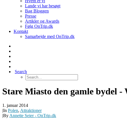
Hvem er vi
Lande vi har besøgt
Bag Bloggen
Presse
Artikler og Awards
Følg OnTrip.dk
Kontakt
Samarbejde med OnTrip.dk
Search
Stare Miasto den gamle bydel -
1. januar 2014
|
In
Polen
,
Attraktioner
|
By
Annette Seier - OnTrip.dk