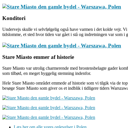
Konditori
Undervejs skulle vi selvfølgelig også have varmen i det kolde vejr. V
tidslomme, et sted hvor tiden var gået i stå og indretningen var som
Stare Miasto emmer af historie
Stare Miasto var utrolig charmerende med brostensbelagte gader komb
som tilbød, en meget hyggelig stemning indenfor.
Hele Stare Miasto området emmede af historie som vi tilgik via de toppe
besøge Stare Miasto som giver os et indblik i tidligere tiders Warszawa. 
Læs her om alle vores oplevelser i Polen.