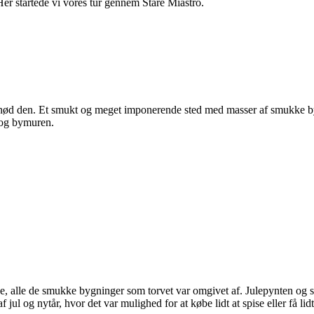
er startede vi vores tur gennem Stare Miastro.
 nød den. Et smukt og meget imponerende sted med masser af smukke by
 og bymuren.
e, alle de smukke bygninger som torvet var omgivet af. Julepynten og sk
ul og nytår, hvor det var mulighed for at købe lidt at spise eller få lidt