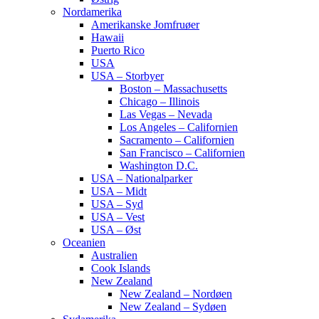
Nordamerika
Amerikanske Jomfruøer
Hawaii
Puerto Rico
USA
USA – Storbyer
Boston – Massachusetts
Chicago – Illinois
Las Vegas – Nevada
Los Angeles – Californien
Sacramento – Californien
San Francisco – Californien
Washington D.C.
USA – Nationalparker
USA – Midt
USA – Syd
USA – Vest
USA – Øst
Oceanien
Australien
Cook Islands
New Zealand
New Zealand – Nordøen
New Zealand – Sydøen