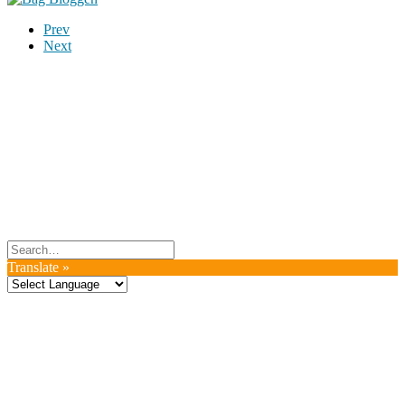
Prev
Next
Du er altid velkommen til at kontakte os:
– SoMe:
Facebook
,
Twitter
,
Instagram
– Mail: ontrip (a) outlook.com
Følg os på vores kommende rejser
Copyright OnTrip.dk – All rights reserved
Tekst og billeder må ikke gengives uden tilladelse.
Læs Privatlivspolitik
Translate »