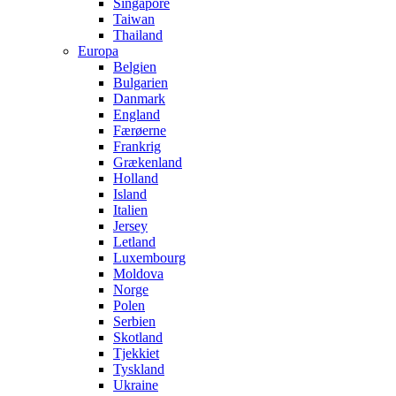
Singapore
Taiwan
Thailand
Europa
Belgien
Bulgarien
Danmark
England
Færøerne
Frankrig
Grækenland
Holland
Island
Italien
Jersey
Letland
Luxembourg
Moldova
Norge
Polen
Serbien
Skotland
Tjekkiet
Tyskland
Ukraine