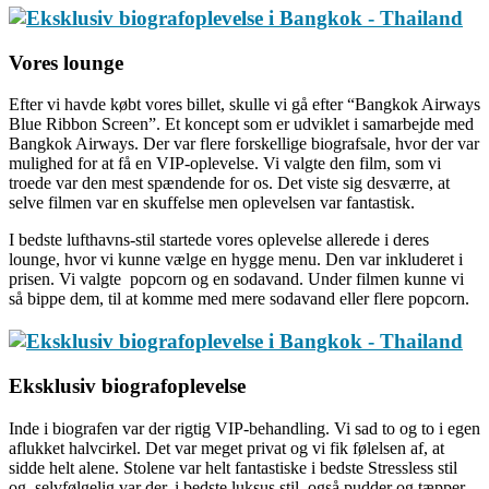
Vores lounge
Efter vi havde købt vores billet, skulle vi gå efter “Bangkok Airways
Blue Ribbon Screen”. Et koncept som er udviklet i samarbejde med
Bangkok Airways. Der var flere forskellige biografsale, hvor der var
mulighed for at få en VIP-oplevelse. Vi valgte den film, som vi
troede var den mest spændende for os. Det viste sig desværre, at
selve filmen var en skuffelse men oplevelsen var fantastisk.
I bedste lufthavns-stil startede vores oplevelse allerede i deres
lounge, hvor vi kunne vælge en hygge menu. Den var inkluderet i
prisen. Vi valgte popcorn og en sodavand. Under filmen kunne vi
så bippe dem, til at komme med mere sodavand eller flere popcorn.
Eksklusiv biografoplevelse
Inde i biografen var der rigtig VIP-behandling. Vi sad to og to i egen
aflukket halvcirkel. Det var meget privat og vi fik følelsen af, at
sidde helt alene. Stolene var helt fantastiske i bedste Stressless stil
og selvfølgelig var der, i bedste luksus stil, også pudder og tæpper.