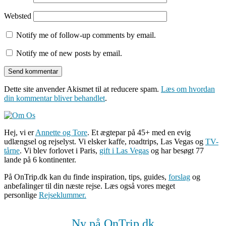
Websted
Notify me of follow-up comments by email.
Notify me of new posts by email.
Dette site anvender Akismet til at reducere spam.
Læs om hvordan
din kommentar bliver behandlet
.
Hej, vi er
Annette og Tore
. Et ægtepar på 45+ med en evig
udlængsel og rejselyst. Vi elsker kaffe, roadtrips, Las Vegas og
TV-
tårne
. Vi blev forlovet i Paris,
gift i Las Vegas
og har besøgt 77
lande på 6 kontinenter.
På OnTrip.dk kan du finde inspiration, tips, guides,
forslag
og
anbefalinger til din næste rejse. Læs også vores meget
personlige
Rejseklummer.
Ny på OnTrip.dk