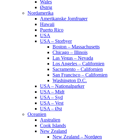
Wales
Østrig
Nordamerika
Amerikanske Jomfruøer
Hawaii
Puerto Rico
USA
USA – Storbyer
Boston – Massachusetts
Chicago – Illinois
Las Vegas – Nevada
Los Angeles – Californien
Sacramento – Californien
San Francisco – Californien
Washington D.C.
USA – Nationalparker
USA – Midt
USA – Syd
USA – Vest
USA – Øst
Oceanien
Australien
Cook Islands
New Zealand
New Zealand – Nordøen