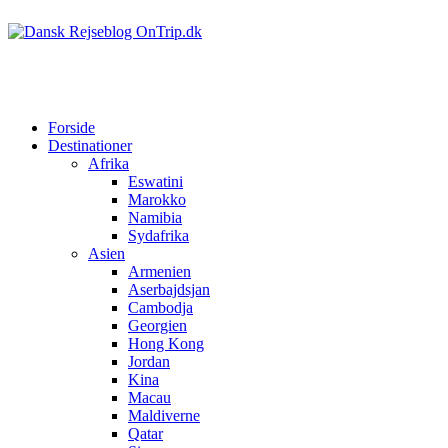
Forside
Destinationer
Afrika
Eswatini
Marokko
Namibia
Sydafrika
Asien
Armenien
Aserbajdsjan
Cambodja
Georgien
Hong Kong
Jordan
Kina
Macau
Maldiverne
Qatar