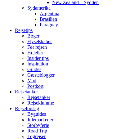
New Zealand – Sydøen
Sydamerika
Argentina
Brasilien
Paraguay
Rejsetips
Bøger
Flyselskaber
Før rejsen
Hoteller
Insider tips
Inspiration
Guides
Gæsteblogger
Mad
Postkort
Rejsetanker
Rejsetanker
Rejseklumme
Rejseforslag
Byguides
Julemarkeder
Storbyferie
Road Trip
Togrejser