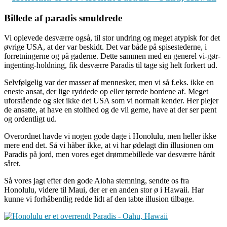
Billede af paradis smuldrede
Vi oplevede desværre også, til stor undring og meget atypisk for det
øvrige USA, at der var beskidt. Det var både på spisestederne, i
forretningerne og på gaderne. Dette sammen med en generel vi-gør-
ingenting-holdning, fik desværre Paradis til tage sig helt forkert ud.
Selvfølgelig var der masser af mennesker, men vi så f.eks. ikke en
eneste ansat, der lige ryddede op eller tørrede bordene af. Meget
uforstående og slet ikke det USA som vi normalt kender. Her plejer
de ansatte, at have en stolthed og de vil gerne, have at der ser pænt
og ordentligt ud.
Overordnet havde vi nogen gode dage i Honolulu, men heller ikke
mere end det. Så vi håber ikke, at vi har ødelagt din illusionen om
Paradis på jord, men vores eget drømmebillede var desværre hårdt
såret.
Så vores jagt efter den gode Aloha stemning, sendte os fra
Honolulu, videre til Maui, der er en anden stor ø i Hawaii. Har
kunne vi forhåbentlig redde lidt af den tabte illusion tilbage.