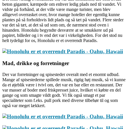
beton giganter, kæmpede om enhver ledig plads ned til vandet. Vi
vidste på forhånd, at der ville være mange turister, men blev
alligevel overrasket over, hvor mange hoteller der egentlig kunne
plantes på så forholdsvis lidt plads og så tæt på vandet. Flere steder
var det så tæt, at det så ud som om, de nærmest stod oven i
hinanden. Honolulu begyndte desværre at se smukkere ud på
papiret, billeder og i tv end det var i virkeligheden. For det stod nu
helt tydeligt for os, Honolulu er et overrendt Paradis.
Mad, drikke og forretninger
Der var forretninger og spisesteder overalt med et enormt udbud.
Mange af spisestederne spillede musik, rigtig høj musik, så vi kunne
da et øjeblik være i tvivl om, det var en bar eller en restaurant. Der
var masser af boder med friskpresset juice, hvilket vi købte en del
gange og som smagte vildt godt. Vi fik også smagt et par
specialiteter som f.eks. pull pork med diverse tilbehør til og som
også var meget lækkert.