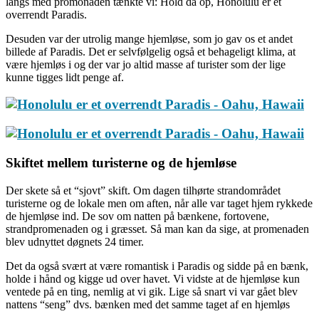
langs med promonaden tænkte vi: Hold da op, Honolulu er et
overrendt Paradis.
Desuden var der utrolig mange hjemløse, som jo gav os et andet
billede af Paradis. Det er selvfølgelig også et behageligt klima, at
være hjemløs i og der var jo altid masse af turister som der lige
kunne tigges lidt penge af.
Skiftet mellem turisterne og de hjemløse
Der skete så et “sjovt” skift. Om dagen tilhørte strandområdet
turisterne og de lokale men om aften, når alle var taget hjem rykkede
de hjemløse ind. De sov om natten på bænkene, fortovene,
strandpromenaden og i græsset. Så man kan da sige, at promenaden
blev udnyttet døgnets 24 timer.
Det da også svært at være romantisk i Paradis og sidde på en bænk,
holde i hånd og kigge ud over havet. Vi vidste at de hjemløse kun
ventede på en ting, nemlig at vi gik. Lige så snart vi var gået blev
nattens “seng” dvs. bænken med det samme taget af en hjemløs