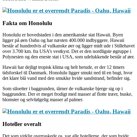
Fakta om Honolulu
Honolulu er hovedstaden i den amerikanske stat Hawaii. Byen
ligger på øen Oahu og har næsten 400.000 indbyggere. Hawaii
består af hundredvis af vulkanske øer og ligger midt ude i Stillehavet
over 3.700 km. fra USA’s vestkyst. Det er den nordligste øgruppe i
Polynesien og den eneste stat i USA, som udelukkende består af øer.
Hawaii har dejligt tropisk klima og helt herude, er der 12 timers
tidsforskel til Danmark. Honolulu ligger smukt ned til en bugt, hvor
det klare blå vand med den smukke hvide sandstrand, befinder sig.
Som siloetter i baggrunden, tårner de vulkanske bjerge sig op i
baggrunden. Der er meget frodigt med masser af flotte træer, buske,
blomster og selvfølgelig masser af palmer.
Hoteller overalt
Det som virklig overraskede os, var alle hotellerne, der som hvide