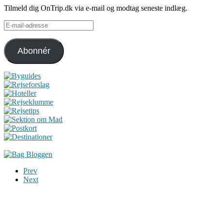
Tilmeld dig OnTrip.dk via e-mail og modtag seneste indlæg.
E-
mail-
adresse
Abonnér
Prev
Next
Du er altid velkommen til at kontakte os:
– SoMe:
Facebook
,
Twitter
,
Instagram
– Mail: ontrip (a) outlook.com