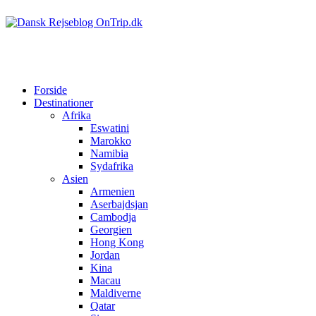
Forside
Destinationer
Afrika
Eswatini
Marokko
Namibia
Sydafrika
Asien
Armenien
Aserbajdsjan
Cambodja
Georgien
Hong Kong
Jordan
Kina
Macau
Maldiverne
Qatar