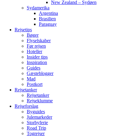
New Zealand – Sydøen
Sydamerika
Argentina
Brasilien
Paraguay
Rejsetips
Bøger
Flyselskaber
Før rejsen
Hoteller
Insider tips
Inspiration
Guides
Gæsteblogger
Mad
Postkort
Rejsetanker
Rejsetanker
Rejseklumme
Rejseforslag
Byguides
Julemarkeder
Storbyferie
Road Trip
Togrejser