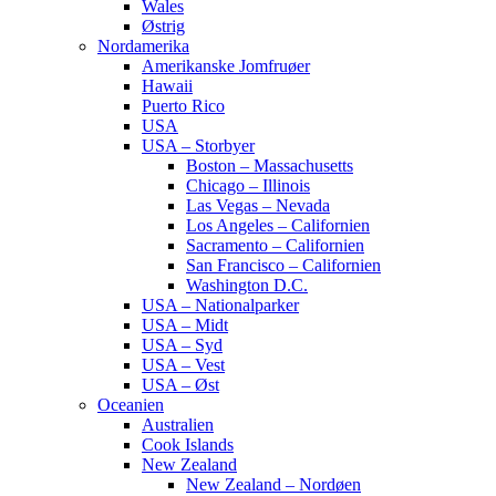
Wales
Østrig
Nordamerika
Amerikanske Jomfruøer
Hawaii
Puerto Rico
USA
USA – Storbyer
Boston – Massachusetts
Chicago – Illinois
Las Vegas – Nevada
Los Angeles – Californien
Sacramento – Californien
San Francisco – Californien
Washington D.C.
USA – Nationalparker
USA – Midt
USA – Syd
USA – Vest
USA – Øst
Oceanien
Australien
Cook Islands
New Zealand
New Zealand – Nordøen