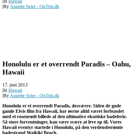
|
In
Hawaii
|
By
Annette Seier - OnTrip.dk
Honolulu er et overrendt Paradis – Oahu,
Hawaii
17. juni 2013
|
In
Hawaii
|
By
Annette Seier - OnTrip.dk
Honolulu er et overrendt Paradis, desværre. Siden de gode
gamle Elvis film fra Hawaii, har øerne altid været forbundet
med et rosenrødt billede af den ultimative eksotiske badeferie.
Så store forventninger, kan være svære at leve op til. Vores
Hawaii eventyr startede i Honolulu, på den verdensberømte
badestrand Waikiki Beach.