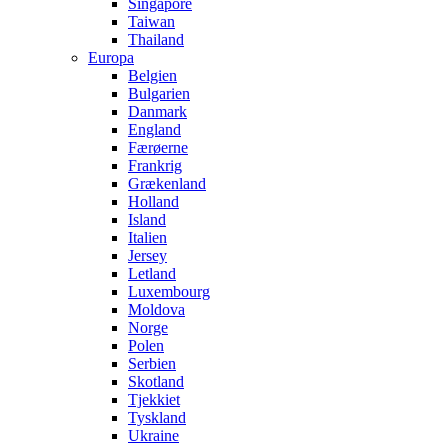
Singapore
Taiwan
Thailand
Europa
Belgien
Bulgarien
Danmark
England
Færøerne
Frankrig
Grækenland
Holland
Island
Italien
Jersey
Letland
Luxembourg
Moldova
Norge
Polen
Serbien
Skotland
Tjekkiet
Tyskland
Ukraine