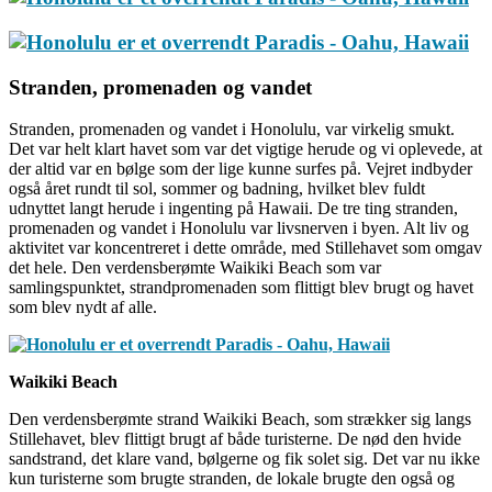
Stranden, promenaden og vandet
Stranden, promenaden og vandet i Honolulu, var virkelig smukt.
Det var helt klart havet som var det vigtige herude og vi oplevede, at
der altid var en bølge som der lige kunne surfes på. Vejret indbyder
også året rundt til sol, sommer og badning, hvilket blev fuldt
udnyttet langt herude i ingenting på Hawaii. De tre ting stranden,
promenaden og vandet i Honolulu var livsnerven i byen. Alt liv og
aktivitet var koncentreret i dette område, med Stillehavet som omgav
det hele. Den verdensberømte Waikiki Beach som var
samlingspunktet, strandpromenaden som flittigt blev brugt og havet
som blev nydt af alle.
Waikiki Beach
Den verdensberømte strand Waikiki Beach, som strækker sig langs
Stillehavet, blev flittigt brugt af både turisterne. De nød den hvide
sandstrand, det klare vand, bølgerne og fik solet sig. Det var nu ikke
kun turisterne som brugte stranden, de lokale brugte den også og