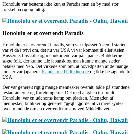
Honolulu var bestemt ikke kun et Paradis men en by med stor
forskel på rig og fattig.
Honolulu er et overrendt Paradis
Honolulu er et overrendt Paradis, som var tilpasset Asien. I starten
var vi da i tvivl om, det nu var USA vi var kommet til eller Asien.
Busserne, busskilte og menukortene var på japansk. Butikkerne
søgte folk, der kunne tale japansk og man kunne mange steder
betales med Yen. Det virkede som om, at hovedparten af de mange
turister var japanere,
blandet med lidt kinesere
og ikke besøgende fra
USA.
Der var generelt rigtig mange mennesker overalt, både på strandene,
restauranterne og forretningerne. Det med at gå en tur rundt i
Honolulu, var en udenoms kamp om pladsen. Mængden af
mennesker, butikker og generelt “gøgl” gjorde, at vi mere syntes
byen mindede om en overrendt turistby ved Middelhavet.