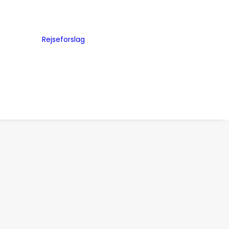
Byguides
Julemarkeder
Rejseforslag
Storbyferie
me
Road Trip
ed
Togrejser