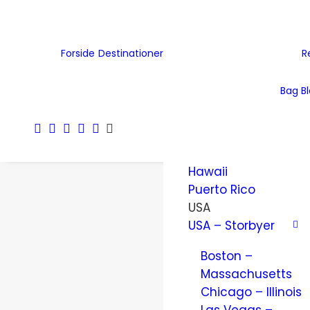
Tjekkiet
Tyskland
Ukraine
Forside
Destinationer
R
Wales
Østrig
Bag B
Nordamerika
Amerikanske
Jomfruøer
Hawaii
Puerto Rico
USA
USA – Storbyer
Boston –
Massachusetts
Chicago – Illinois