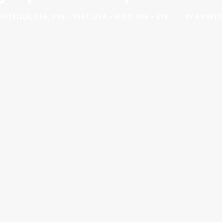
HOTELLER
,
USA
,
USA - VEST
,
USA - MIDT
,
USA - SYD
|
BY
ANNETTE