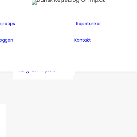
Flyselskaber
Før rejsen
Hoteller
Hvem er vi
ejsetips
Rejsetanker
Insider tips
Rejsetanker
Lande vi har
Inspiration
Rejseklum
besøgt
loggen
Kontakt
Guides
Samarbejde m
Bag Bloggen
Gæsteblogger
OnTrip.dk
Presse
Mad
Artikler og Awards
Postkort
Følg OnTrip.dk