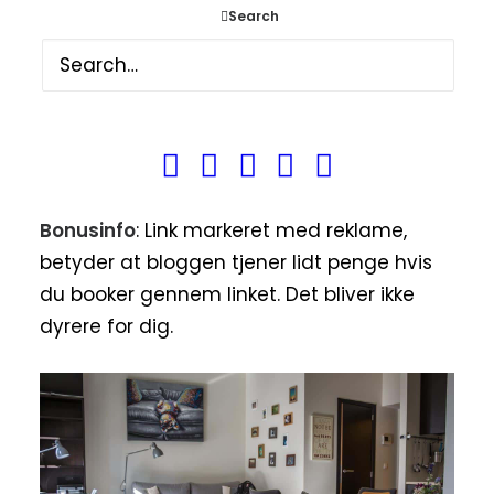
Search
Vi følte os med det samme godt tilrettet
og vi var ikke i tvivl om, at vi ville få nogle
dejlige 24 timer i Leuven.
Du kan her bestille denne lejlighed
Gateaway Studios
[reklamelink]
Bonusinfo
: Link markeret med reklame,
betyder at bloggen tjener lidt penge hvis
du booker gennem linket. Det bliver ikke
dyrere for dig.