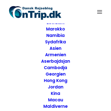
Forside
Destinationer
Afrika
Eswatini
Marokko
Namibia
Sydafrika
Asien
Armenien
Aserbajdsjan
Cambodja
Georgien
Hong Kong
Jordan
Kina
Macau
Maldiverne