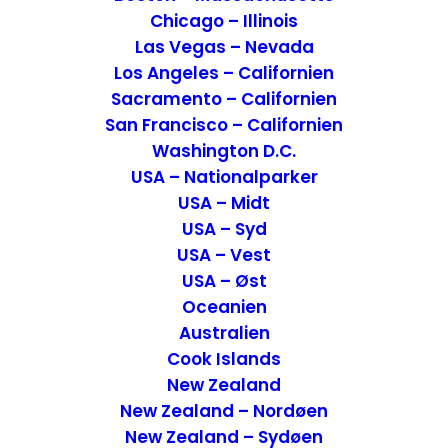
Chicago – Illinois
Las Vegas – Nevada
Los Angeles – Californien
Sacramento – Californien
San Francisco – Californien
Washington D.C.
USA – Nationalparker
USA – Midt
USA – Syd
USA – Vest
USA – Øst
Oceanien
Ankomsten til Leuven
Australien
Cook Islands
Efter vores luxuriøse
slotophold i
New Zealand
Luxembourg
, var tiden nu kommet til at vi
New Zealand – Nordøen
skulle videre. Vi satte kurs mod Leuven og
New Zealand – Sydøen