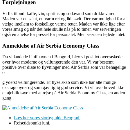
Forplejningen
Vi fik tilbudt kaffe, vin, spiritus og sodavand som drikkevarer.
Maden var en salat, en varm ret og lidt sødt. Der var mulighed for at
vælge imellem to forskellige varme retter. Maden var ikke lige efter
vores smag og når det hele skulle nås på to timer, var serveringen
også en anelse for presset for personalet. Men servicen fejlede intet.
Anmeldelse af Air Serbia Economy Class
Da vi landede i lufthavnen i Beograd, blev vi positivt overraskede
over hvor moderne og velfungerende den var. Vi var bestemt
positive over disse to flyvninger med Air Serbia som var behagelige
o
g yderst velfungerende. Et flyselskab som ikke har alle mulige
ekstragebyrer og som gav rigtig god service. Vi vil overhoved ikke
et øjeblik tøve med at rejse på Air Serbia Economy Class, en anden
gang.
Læs her vores storbyguide Beograd.
Rejsetidspunkt juni.