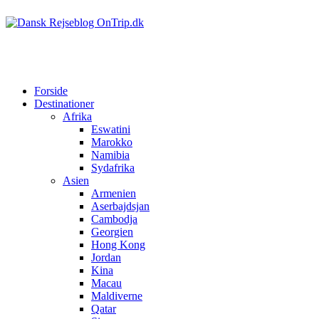
Forside
Destinationer
Afrika
Eswatini
Marokko
Namibia
Sydafrika
Asien
Armenien
Aserbajdsjan
Cambodja
Georgien
Hong Kong
Jordan
Kina
Macau
Maldiverne
Qatar