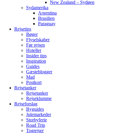
New Zealand – Sydøen
Sydamerika
Argentina
Brasilien
Paraguay
Rejsetips
Bøger
Flyselskaber
Før rejsen
Hoteller
Insider tips
Inspiration
Guides
Gæsteblogger
Mad
Postkort
Rejsetanker
Rejsetanker
Rejseklumme
Rejseforslag
Byguides
Julemarkeder
Storbyferie
Road Trip
Togrejser