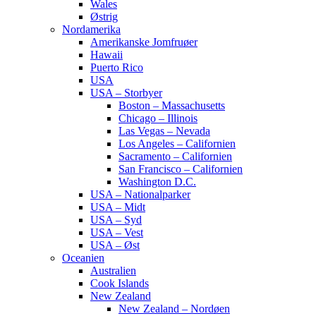
Wales
Østrig
Nordamerika
Amerikanske Jomfruøer
Hawaii
Puerto Rico
USA
USA – Storbyer
Boston – Massachusetts
Chicago – Illinois
Las Vegas – Nevada
Los Angeles – Californien
Sacramento – Californien
San Francisco – Californien
Washington D.C.
USA – Nationalparker
USA – Midt
USA – Syd
USA – Vest
USA – Øst
Oceanien
Australien
Cook Islands
New Zealand
New Zealand – Nordøen