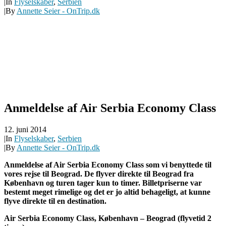
|
In
Flyselskaber
,
Serbien
|
By
Annette Seier - OnTrip.dk
Anmeldelse af Air Serbia Economy Class
12. juni 2014
|
In
Flyselskaber
,
Serbien
|
By
Annette Seier - OnTrip.dk
Anmeldelse af Air Serbia Economy Class som vi benyttede til
vores rejse til Beograd. De flyver direkte til Beograd fra
København og turen tager kun to timer. Billetpriserne var
bestemt meget rimelige og det er jo altid behageligt, at kunne
flyve direkte til en destination.
Air Serbia Economy Class, København – Beograd (flyvetid 2