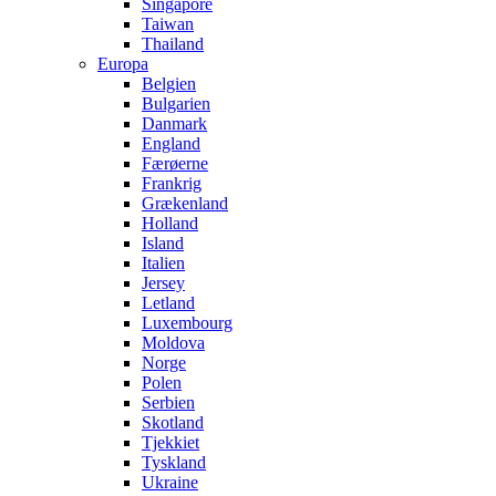
Singapore
Taiwan
Thailand
Europa
Belgien
Bulgarien
Danmark
England
Færøerne
Frankrig
Grækenland
Holland
Island
Italien
Jersey
Letland
Luxembourg
Moldova
Norge
Polen
Serbien
Skotland
Tjekkiet
Tyskland
Ukraine