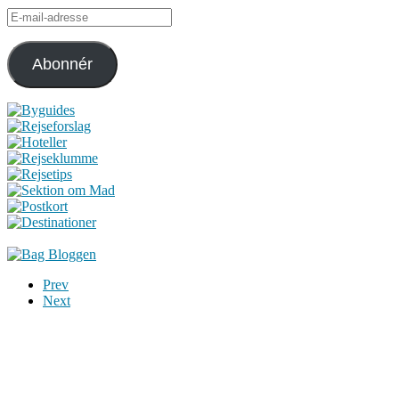
E-
mail-
adresse
Abonnér
Prev
Next
Du er altid velkommen til at kontakte os:
– SoMe:
Facebook
,
Twitter
,
Instagram
– Mail: ontrip (a) outlook.com
Følg os på vores kommende rejser