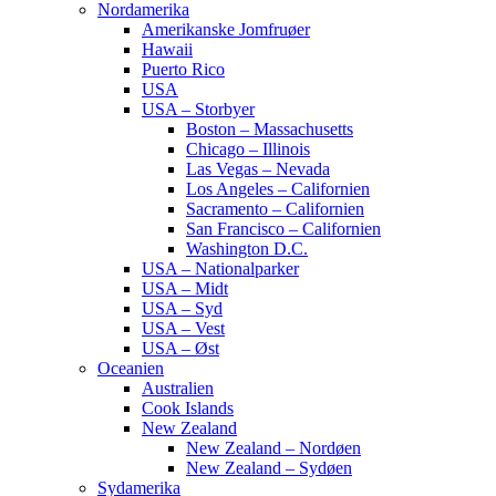
Nordamerika
Amerikanske Jomfruøer
Hawaii
Puerto Rico
USA
USA – Storbyer
Boston – Massachusetts
Chicago – Illinois
Las Vegas – Nevada
Los Angeles – Californien
Sacramento – Californien
San Francisco – Californien
Washington D.C.
USA – Nationalparker
USA – Midt
USA – Syd
USA – Vest
USA – Øst
Oceanien
Australien
Cook Islands
New Zealand
New Zealand – Nordøen
New Zealand – Sydøen
Sydamerika