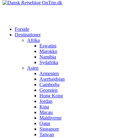
Forside
Destinationer
Afrika
Eswatini
Marokko
Namibia
Sydafrika
Asien
Armenien
Aserbajdsjan
Cambodja
Georgien
Hong Kong
Jordan
Kina
Macau
Maldiverne
Qatar
Singapore
Taiwan