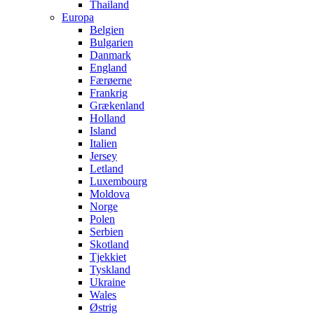
Thailand
Europa
Belgien
Bulgarien
Danmark
England
Færøerne
Frankrig
Grækenland
Holland
Island
Italien
Jersey
Letland
Luxembourg
Moldova
Norge
Polen
Serbien
Skotland
Tjekkiet
Tyskland
Ukraine
Wales
Østrig