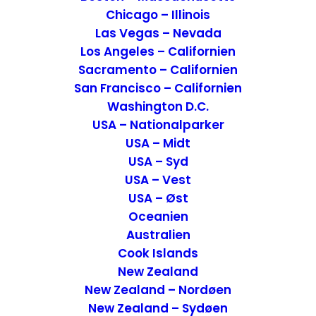
adskillige gange gennem årene og ender
Chicago – Illinois
altid med at vende tilbage.
Las Vegas – Nevada
Los Angeles – Californien
Sacramento – Californien
San Francisco – Californien
Washington D.C.
USA – Nationalparker
USA – Midt
USA – Syd
USA – Vest
USA – Øst
Oceanien
Australien
Hotellets beliggenhed
Cook Islands
New Zealand
Hotellet ligger midt i det centrale
New Zealand – Nordøen
Sukhumvit område, med kort afstand til
New Zealand – Sydøen