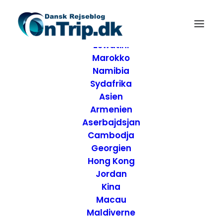
Forside
Destinationer
Afrika
Eswatini
Marokko
Namibia
Sydafrika
Asien
Armenien
Aserbajdsjan
Cambodja
Georgien
Hong Kong
Jordan
Kina
Anmeldelse af
Macau
Maldiverne
Rembrandt Hotel -