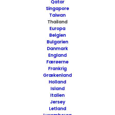
Qatar
Bangkok, Thailand
Singapore
Taiwan
Thailand
1. AUGUST 2019
|
IN
HOTELLER
,
THAILAND
|
BY
ANNETTE SEIER -
ONTRIP.DK
Europa
Belgien
Bulgarien
Danmark
England
Færøerne
Frankrig
Grækenland
Holland
Island
Italien
Jersey
Letland