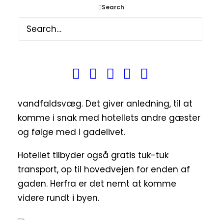
Search
Andre positive faciliteter
En yderligere positiv ting ved Rembrandt
Hotel, er et mindre område udenfor, hvor
der var opstillet borde og stole ved en
vandfaldsvæg. Det giver anledning, til at
komme i snak med hotellets andre gæster
og følge med i gadelivet.
Hotellet tilbyder også gratis tuk-tuk
transport, op til hovedvejen for enden af
gaden. Herfra er det nemt at komme
videre rundt i byen.