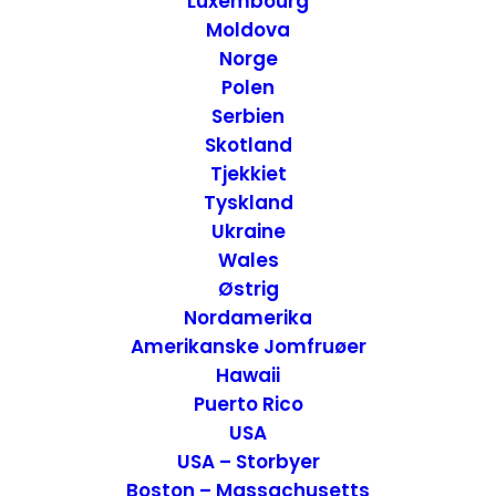
Luxembourg
Moldova
Norge
Polen
Serbien
Skotland
Tjekkiet
Tyskland
Ukraine
Wales
De bedste rejseoplevelser i 2018
Østrig
USA
,
Luxembourg
,
Tyskland
,
Norge
,
USA - Syd
,
Moldova
,
Nordamerika
Østrig
England
,
Inspiration
,
Belgien
,
Ukraine
Amerikanske Jomfruøer
12. februar 2019
Hawaii
Puerto Rico
USA
USA – Storbyer
Boston – Massachusetts