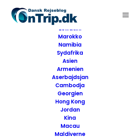
Forside
Destinationer
Afrika
Eswatini
Marokko
Namibia
Sydafrika
Asien
Armenien
Aserbajdsjan
Cambodja
Georgien
Hong Kong
Jordan
Kina
Macau
Maldiverne