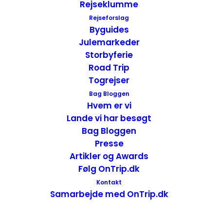
Rejseklumme
Rejseforslag
Byguides
En dag med oplevelser i Somerset – England
Julemarkeder
Attraktioner
,
England
Storbyferie
23. juli 2018
Road Trip
Togrejser
Bag Bloggen
Hvem er vi
Lande vi har besøgt
Bag Bloggen
Presse
Artikler og Awards
Følg OnTrip.dk
Kontakt
Samarbejde med OnTrip.dk