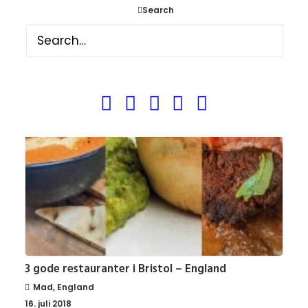
24 timer i Bristol – England
Search
England
,
Byguides
19. juli 2018
3 gode restauranter i Bristol – England
Mad
,
England
16. juli 2018