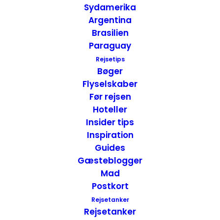
Sydamerika
Argentina
Brasilien
Paraguay
Rejsetips
Bøger
Anmeldelse af The Swan Hotel – Wells, England
Flyselskaber
Hoteller
,
England
Før rejsen
26. juli 2018
Hoteller
Insider tips
Inspiration
Guides
Gæsteblogger
Mad
Postkort
Rejsetanker
Rejsetanker