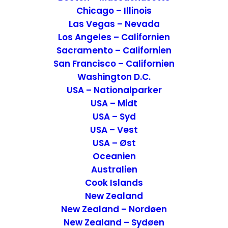
Chicago – Illinois
Las Vegas – Nevada
Los Angeles – Californien
Sacramento – Californien
San Francisco – Californien
Washington D.C.
USA – Nationalparker
Oplevelser i UNESCO-byen Bath og omegn –
USA – Midt
England
USA – Syd
Attraktioner
,
England
USA – Vest
29. juli 2018
USA – Øst
Oceanien
Australien
Cook Islands
New Zealand
New Zealand – Nordøen
New Zealand – Sydøen