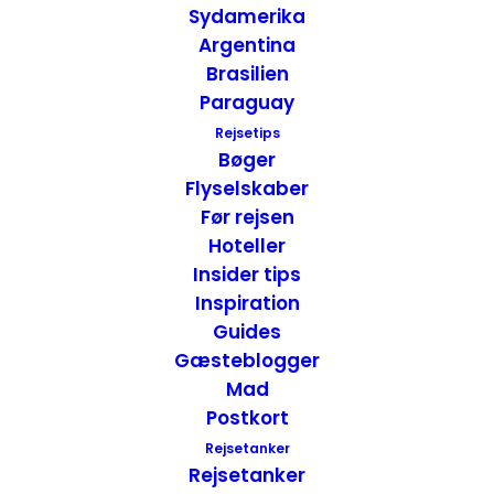
Sydamerika
Argentina
Brasilien
Paraguay
12 oplevelser i South Dakota – USA
Rejsetips
USA
,
USA - Midt
,
Inspiration
Insider Tips
Bøger
20. juli 2022
Flyselskaber
Før rejsen
Hoteller
Insider tips
Inspiration
Guides
Gæsteblogger
Mad
Postkort
Rejsetanker
Rejsetanker