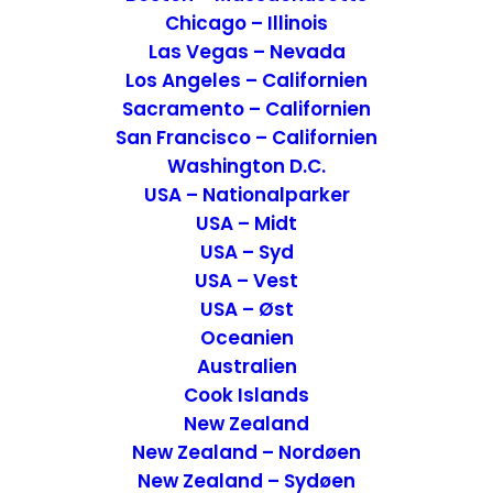
Chicago – Illinois
Las Vegas – Nevada
Los Angeles – Californien
Sacramento – Californien
San Francisco – Californien
Washington D.C.
Oplevelser i Amarillo og omegn – Texas, USA
USA – Nationalparker
USA – Midt
USA
,
Attraktioner
,
USA - Syd
USA - Nationalparker
17. august 2022
USA – Syd
USA – Vest
USA – Øst
Oceanien
Australien
Cook Islands
New Zealand
New Zealand – Nordøen
New Zealand – Sydøen