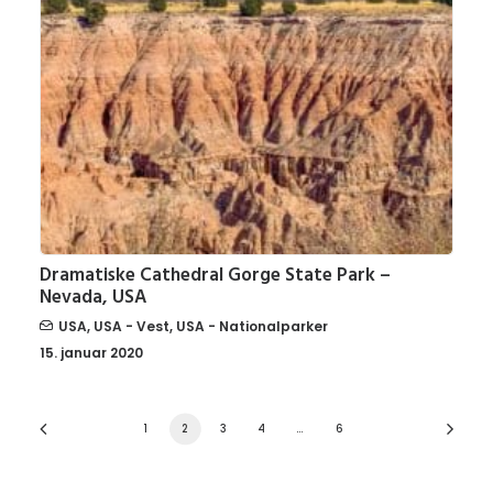
Dramatiske Cathedral Gorge State Park –
Nevada, USA
USA
,
USA - Vest
,
USA - Nationalparker
15. januar 2020
1
2
3
4
…
6