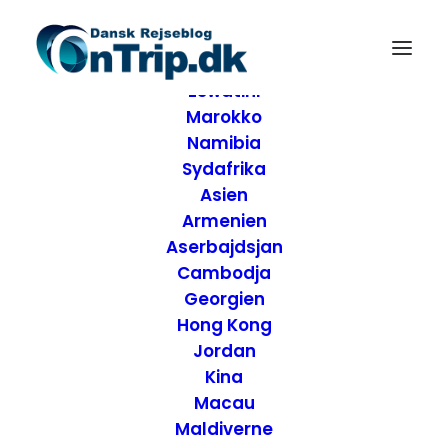
Forside
Destinationer
Afrika
Eswatini
Marokko
Namibia
Sydafrika
Asien
Armenien
Aserbajdsjan
Cambodja
Georgien
Hong Kong
Jordan
Kina
Macau
Maldiverne