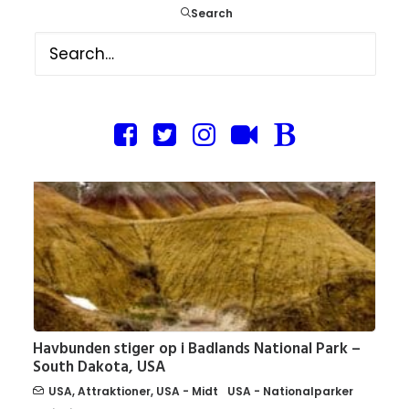
– South Dakota, USA
Search
USA
,
Attraktioner
,
USA - Midt
,
USA - Nationalparker
6. juli 2022
Havbunden stiger op i Badlands National Park –
South Dakota, USA
USA
,
Attraktioner
,
USA - Midt
USA - Nationalparker