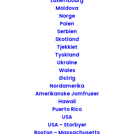
Luxembourg
Moldova
Norge
Polen
Serbien
Skotland
Tjekkiet
Tyskland
Ukraine
Wales
Snow Road i Cairngorms Nationalpark – Skotland
Østrig
Attraktioner
,
Skotland
Nordamerika
10. november 2022
Amerikanske Jomfruøer
Hawaii
Puerto Rico
USA
USA – Storbyer
Boston – Massachusetts