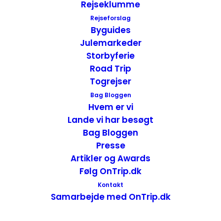
Rejseklumme
Oplevelser i Wind Cave National Park – South
Rejseforslag
Dakota, USA
Byguides
USA
,
USA - Midt
,
USA - Nationalparker
Julemarkeder
14. juli 2022
Storbyferie
Road Trip
Togrejser
Bag Bloggen
Hvem er vi
Lande vi har besøgt
Bag Bloggen
Presse
Artikler og Awards
Følg OnTrip.dk
Kontakt
Samarbejde med OnTrip.dk
USA`s største flok af bisoner i Custer State Park