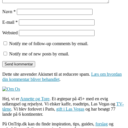
Navn
*
E-mail
*
Websted
Notify me of follow-up comments by email.
Notify me of new posts by email.
Dette site anvender Akismet til at reducere spam.
Læs om hvordan
din kommentar bliver behandlet
.
Hej, vi er
Annette og Tore
. Et ægtepar på 45+ med en evig
udlængsel og rejselyst. Vi elsker kaffe, roadtrips, Las Vegas og
TV-
tårne
. Vi blev forlovet i Paris,
gift i Las Vegas
og har besøgt 77
lande på 6 kontinenter.
På OnTrip.dk kan du finde inspiration, tips, guides,
forslag
og