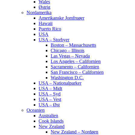
Wales
Østrig
Nordamerika
Amerikanske Jomfruøer
Hawaii
Puerto Rico
USA
USA – Storbyer
Boston – Massachusetts
Chicago – Illinois
Las Vegas – Nevada
Los Angeles – Californien
Sacramento – Californien
San Francisco – Californien
Washington D.C.
USA – Nationalparker
USA – Midt
USA – Syd
USA – Vest
USA – Øst
Oceanien
Australien
Cook Islands
New Zealand
New Zealand – Nordøen