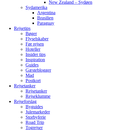
New Zealand – Sydøen
Sydamerika
Argentina
Brasilien
Paraguay
Rejsetips
Bøger
Flyselskaber
Før rejsen
Hoteller
Insider tips
Inspiration
Guides
Gæsteblogger
Mad
Postkort
Rejsetanker
Rejsetanker
Rejseklumme
Rejseforslag
Byguides
Julemarkeder
Storbyferie
Road Trip
Togrejser