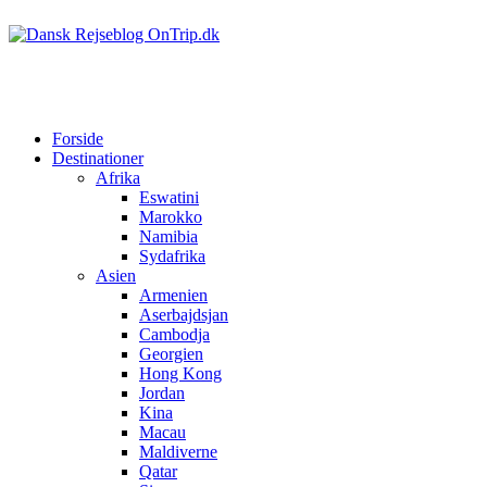
Forside
Destinationer
Afrika
Eswatini
Marokko
Namibia
Sydafrika
Asien
Armenien
Aserbajdsjan
Cambodja
Georgien
Hong Kong
Jordan
Kina
Macau
Maldiverne
Qatar