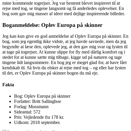
mine kommende togrejser. Jeg var bestemt blevet inspireret til at
rejse med tog, se tingene langsomt og få anderledes oplevelser. En
bog som gav mig masser af ideer med dejlige inspirerende billeder.
Boganmeldelse: Oplev Europa på skinner
Jeg kan kun give en god anmeldelse af Oplev Europa på skinner. En
bog, som jeg egentlig ikke vidste, at jeg havde savnede, men da jeg
begyndte at læse den, oplevede jeg, at den gav mig svar og lysten til
at tage på togrejser. At kunne slippe for fly med dårlig komfort og i
stedet for at kunne sætte mig tilbage, kigge ud på naturen og tage
tingene lidt langsommere. En bog jeg er meget glad for, at have fået
kendskab til. Så hvis du elsker at rejse med tog – og eller har lysten
til det, er Oplev Europa på skinner bogen du må eje.
Fakta
Bog: Oplev Europa på skinner
Forfatter: Britt Sallingboe
Forlag: Mussmann
Sideantal: 572
Pris: Vejledende fra 178 kr.
Udkom: 2018 september.