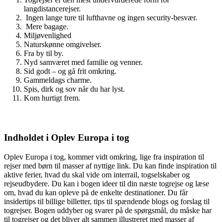
langdistancerejser.
Ingen lange ture til lufthavne og ingen security-besvær.
Mere bagage.
Miljøvenlighed
Naturskønne omgivelser.
Fra by til by.
Nyd samværet med familie og venner.
Sid godt – og gå frit omkring.
Gammeldags charme.
Spis, dirk og sov når du har lyst.
Kom hurtigt frem.
Indholdet i Oplev Europa i tog
Oplev Europa i tog, kommer vidt omkring, lige fra inspiration til
rejser med børn til masser af nyttige link. Du kan finde inspiration til
aktive ferier, hvad du skal vide om interrail, togselskaber og
rejseudbydere. Du kan i bogen ideer til din næste togrejse og læse
om, hvad du kan opleve på de enkelte destinationer. Du får
insidertips til billige billetter, tips til spændende blogs og forslag til
togrejser. Bogen uddyber og svarer på de spørgsmål, du måske har
til togrejser og det bliver alt sammen illustreret med masser af