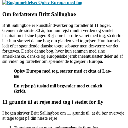
Om forfatteren Britt Sallingboe
Britt Sallingboe er kunsthåndværker og forfatter til 11 bøger.
Gennem de sidste 30 år, har hun rejst rundt i verden og samlet
inspiration til sine bøger. Rejserne har ofte været med tog, så derfor
har hun skrevet denne bog om glæden ved togrejser. Hun har selv
ledt efter spændende danske togrejsebøger men desværre var det
forgæves. Derfor denne bog, hvor hun sammen med sine
amerikanske, danske og europæiske jernbaneentusiaster deler ud af
sin viden og fortæller om spændende togrejser i Europa.
Oplev Europa med tog, starter med et citat af Lao-
tse
En rejse på tusind mil begynder med et enkelt
skridt.
11 grunde til at rejse med tog i stedet for fly
I bogen skriver Britt Sallingboe om 11 grunde til, at du bør overveje
at tage toget på din næste rejse
Togrejser er den mest undervurderede form for