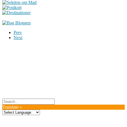
Prev
Next
Du er altid velkommen til at kontakte os:
– SoMe:
Facebook
,
Twitter
,
Instagram
– Mail: ontrip (a) outlook.com
Følg os på vores kommende rejser
Copyright OnTrip.dk – All rights reserved
Tekst og billeder må ikke gengives uden tilladelse.
Læs Privatlivspolitik
Translate »