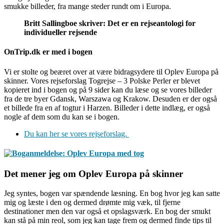
smukke billeder, fra mange steder rundt om i Europa.
Britt Sallingboe skriver: Det er en rejseantologi for
individueller rejsende
OnTrip.dk er med i bogen
Vi er stolte og beæret over at være bidragsydere til Oplev Europa på
skinner. Vores rejseforslag Togrejse – 3 Polske Perler er blevet
kopieret ind i bogen og på 9 sider kan du læse og se vores billeder
fra de tre byer Gdansk, Warszawa og Krakow. Desuden er der også
et billede fra en af togtur i Harzen. Billeder i dette indlæg, er også
nogle af dem som du kan se i bogen.
Du kan her se vores rejseforslag.
Det mener jeg om Oplev Europa på skinner
Jeg syntes, bogen var spændende læsning. En bog hvor jeg kan satte
mig og læste i den og dermed drømte mig væk, til fjerne
destinationer men den var også et opslagsværk. En bog der smukt
kan stå på min reol, som jeg kan tage frem og dermed finde tips til