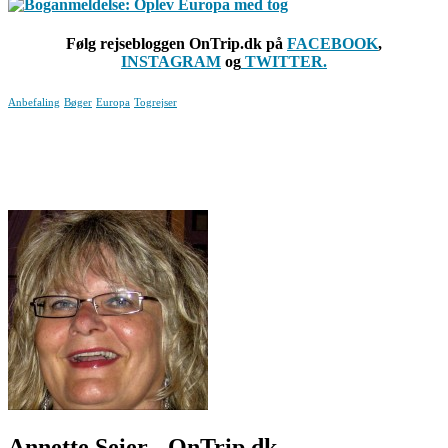
Følg rejsebloggen OnTrip.dk på
FACEBOOK
,
INSTAGRAM
og
TWITTER.
Anbefaling
Bøger
Europa
Togrejser
Annette Seier - OnTrip.dk