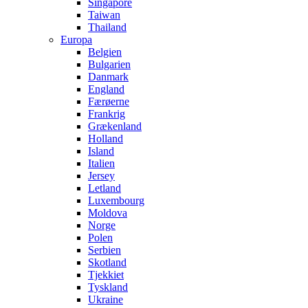
Singapore
Taiwan
Thailand
Europa
Belgien
Bulgarien
Danmark
England
Færøerne
Frankrig
Grækenland
Holland
Island
Italien
Jersey
Letland
Luxembourg
Moldova
Norge
Polen
Serbien
Skotland
Tjekkiet
Tyskland
Ukraine