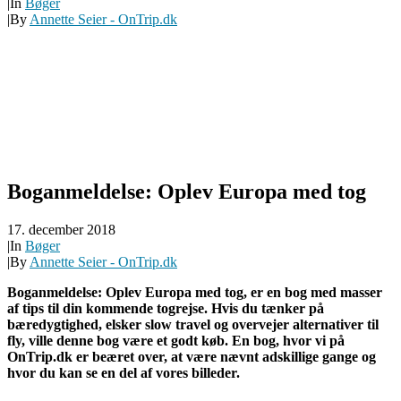
|
In
Bøger
|
By
Annette Seier - OnTrip.dk
Boganmeldelse: Oplev Europa med tog
17. december 2018
|
In
Bøger
|
By
Annette Seier - OnTrip.dk
Boganmeldelse: Oplev Europa med tog, er en bog med masser
af tips til din kommende togrejse. Hvis du tænker på
bæredygtighed, elsker slow travel og overvejer alternativer til
fly, ville denne bog være et godt køb. En bog, hvor vi på
OnTrip.dk er beæret over, at være nævnt adskillige gange og
hvor du kan se en del af vores billeder.