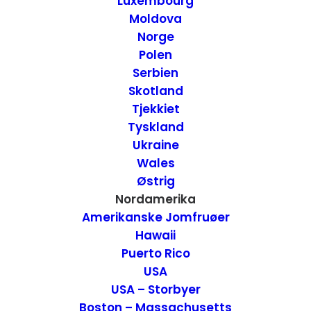
Luxembourg
Moldova
Norge
Polen
Serbien
Skotland
Tjekkiet
Tyskland
Ukraine
Wales
Smukke Antelope Canyon – Arizona, USA
Østrig
USA
,
Attraktioner
,
USA - Vest
USA - Nationalparker
Nordamerika
12. juli 2013
Amerikanske Jomfruøer
Hawaii
Puerto Rico
USA
USA – Storbyer
Boston – Massachusetts