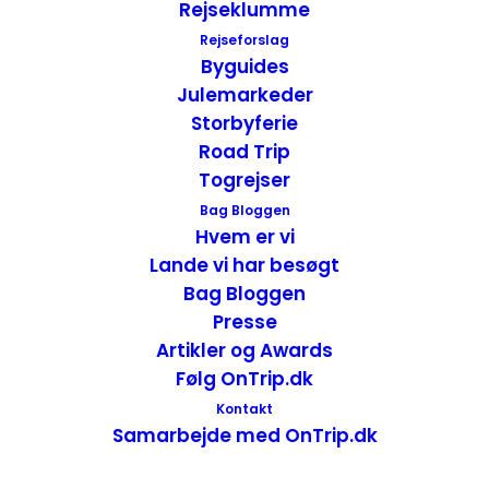
Rejseklumme
Rejseforslag
Anmeldelse af Plaza Hotel & Casino – Las Vegas,
Byguides
USA
Julemarkeder
Hoteller
,
USA
USA - Vest
,
Las Vegas - Nevada
Storbyferie
9. juli 2013
Road Trip
Togrejser
Bag Bloggen
Hvem er vi
Lande vi har besøgt
Bag Bloggen
Presse
Artikler og Awards
Følg OnTrip.dk
Kontakt
Samarbejde med OnTrip.dk