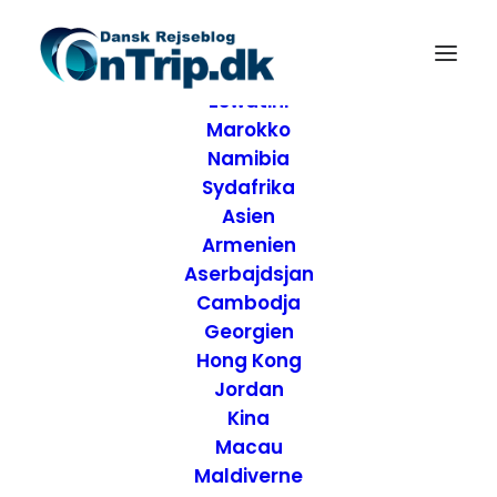
Forside
Destinationer
Afrika
Eswatini
Marokko
Namibia
Sydafrika
Asien
Armenien
Aserbajdsjan
Cambodja
Georgien
Hong Kong
Jordan
Kina
Macau
Maldiverne