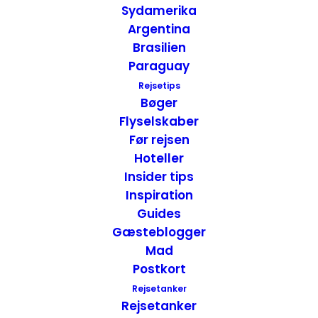
Sydamerika
Argentina
Brasilien
Paraguay
Road Trip – Las Vegas til Page, USA
Rejsetips
Bøger
USA
,
USA - Vest
Flyselskaber
11. juli 2013
Før rejsen
Hoteller
Insider tips
Inspiration
Guides
Gæsteblogger
Mad
Postkort
Rejsetanker
Rejsetanker