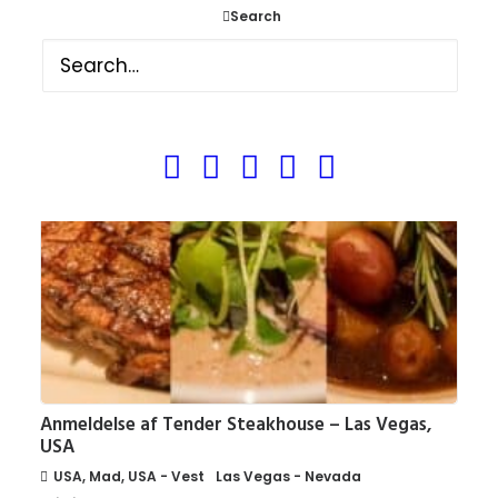
Anmeldelse af Sushi Fever – Las Vegas, USA
Search
USA
,
Mad
,
USA - Vest
Las Vegas - Nevada
6. juli 2013
Anmeldelse af Tender Steakhouse – Las Vegas,
USA
USA
,
Mad
,
USA - Vest
Las Vegas - Nevada