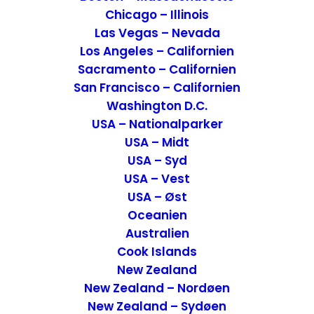
Chicago – Illinois
Las Vegas – Nevada
Los Angeles – Californien
Sacramento – Californien
San Francisco – Californien
Washington D.C.
Anmeldelse af Comfort Inn & Suites Page at Lake
USA – Nationalparker
Powell – USA
USA – Midt
Hoteller
,
USA
USA - Vest
USA – Syd
11. juli 2013
USA – Vest
USA – Øst
Oceanien
Australien
Cook Islands
New Zealand
New Zealand – Nordøen
New Zealand – Sydøen