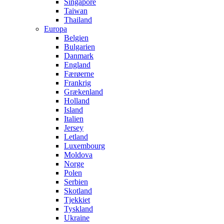
Singapore
Taiwan
Thailand
Europa
Belgien
Bulgarien
Danmark
England
Færøerne
Frankrig
Grækenland
Holland
Island
Italien
Jersey
Letland
Luxembourg
Moldova
Norge
Polen
Serbien
Skotland
Tjekkiet
Tyskland
Ukraine