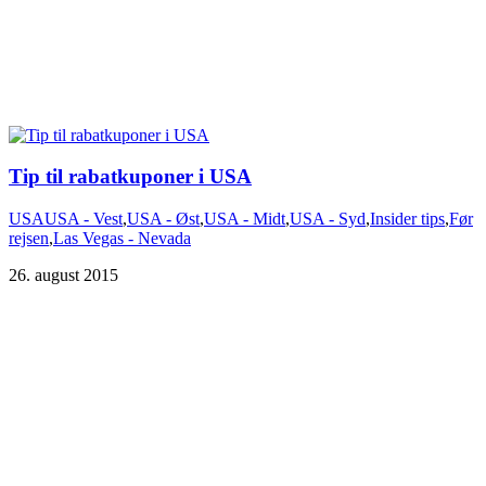
Tip til rabatkuponer i USA
USA
USA - Vest
,
USA - Øst
,
USA - Midt
,
USA - Syd
,
Insider tips
,
Før
rejsen
,
Las Vegas - Nevada
26. august 2015