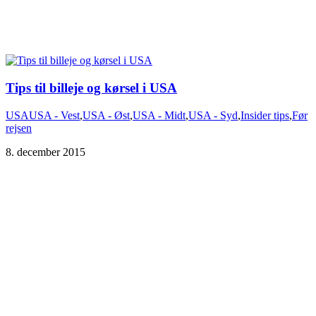
Tips til billeje og kørsel i USA
USA
USA - Vest
,
USA - Øst
,
USA - Midt
,
USA - Syd
,
Insider tips
,
Før
rejsen
8. december 2015