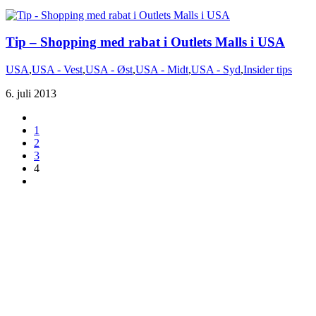
Tip – Shopping med rabat i Outlets Malls i USA
USA
,
USA - Vest
,
USA - Øst
,
USA - Midt
,
USA - Syd
,
Insider tips
6. juli 2013
1
2
3
4
Du er altid velkommen til at kontakte os:
– SoMe:
Facebook
,
Twitter
,
Instagram
– Mail: ontrip (a) outlook.com
Følg os på vores kommende rejser
Copyright OnTrip.dk – All rights reserved
Tekst og billeder må ikke gengives uden tilladelse.
Læs Privatlivspolitik