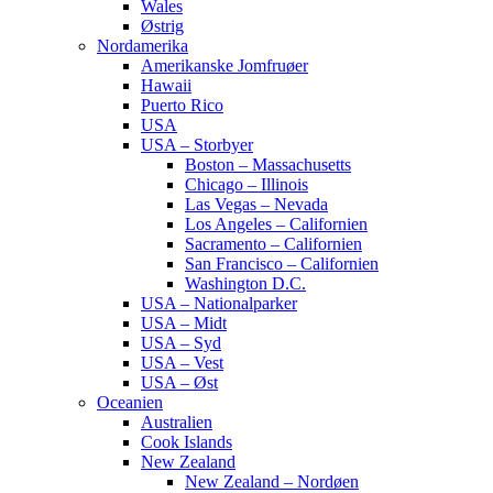
Wales
Østrig
Nordamerika
Amerikanske Jomfruøer
Hawaii
Puerto Rico
USA
USA – Storbyer
Boston – Massachusetts
Chicago – Illinois
Las Vegas – Nevada
Los Angeles – Californien
Sacramento – Californien
San Francisco – Californien
Washington D.C.
USA – Nationalparker
USA – Midt
USA – Syd
USA – Vest
USA – Øst
Oceanien
Australien
Cook Islands
New Zealand
New Zealand – Nordøen