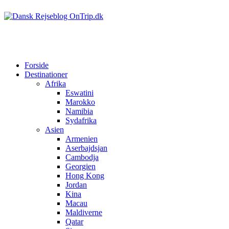
Forside
Destinationer
Afrika
Eswatini
Marokko
Namibia
Sydafrika
Asien
Armenien
Aserbajdsjan
Cambodja
Georgien
Hong Kong
Jordan
Kina
Macau
Maldiverne
Qatar