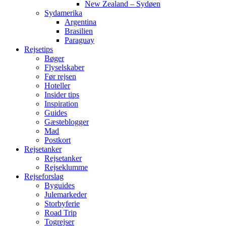
New Zealand – Sydøen
Sydamerika
Argentina
Brasilien
Paraguay
Rejsetips
Bøger
Flyselskaber
Før rejsen
Hoteller
Insider tips
Inspiration
Guides
Gæsteblogger
Mad
Postkort
Rejsetanker
Rejsetanker
Rejseklumme
Rejseforslag
Byguides
Julemarkeder
Storbyferie
Road Trip
Togrejser