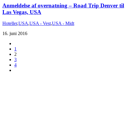
Anmeldelse af overnatning – Road Trip Denver til
Las Vegas, USA
Hoteller
,
USA
,
USA - Vest
,
USA - Midt
16. juni 2016
1
2
3
4
Du er altid velkommen til at kontakte os:
– SoMe:
Facebook
,
Twitter
,
Instagram
– Mail: ontrip (a) outlook.com
Følg os på vores kommende rejser
Copyright OnTrip.dk – All rights reserved
Tekst og billeder må ikke gengives uden tilladelse.
Læs Privatlivspolitik