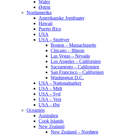
Wales
Østrig
Nordamerika
Amerikanske Jomfruøer
Hawaii
Puerto Rico
USA
USA – Storbyer
Boston – Massachusetts
Chicago – Illinois
Las Vegas – Nevada
Los Angeles – Californien
Sacramento – Californien
San Francisco – Californien
Washington D.C.
USA – Nationalparker
USA – Midt
USA – Syd
USA – Vest
USA – Øst
Oceanien
Australien
Cook Islands
New Zealand
New Zealand – Nordøen