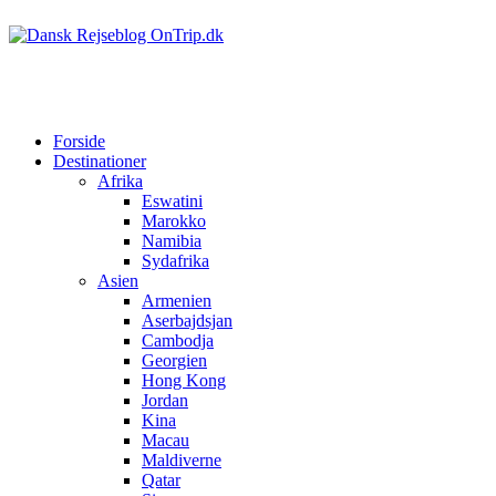
Forside
Destinationer
Afrika
Eswatini
Marokko
Namibia
Sydafrika
Asien
Armenien
Aserbajdsjan
Cambodja
Georgien
Hong Kong
Jordan
Kina
Macau
Maldiverne
Qatar