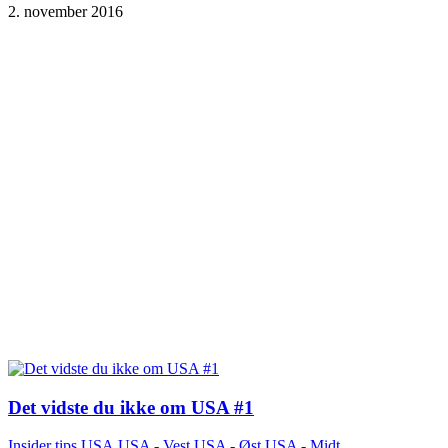
2. november 2016
Det vidste du ikke om USA #1
Insider tips
,
USA
,
USA - Vest
,
USA - Øst
,
USA - Midt