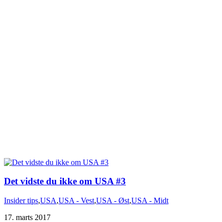
Det vidste du ikke om USA #3
Insider tips
,
USA
,
USA - Vest
,
USA - Øst
,
USA - Midt
17. marts 2017