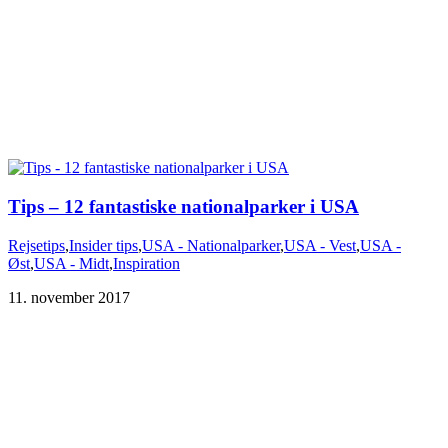
Tips – 12 fantastiske nationalparker i USA
Rejsetips
,
Insider tips
,
USA - Nationalparker
,
USA - Vest
,
USA -
Øst
,
USA - Midt
,
Inspiration
11. november 2017