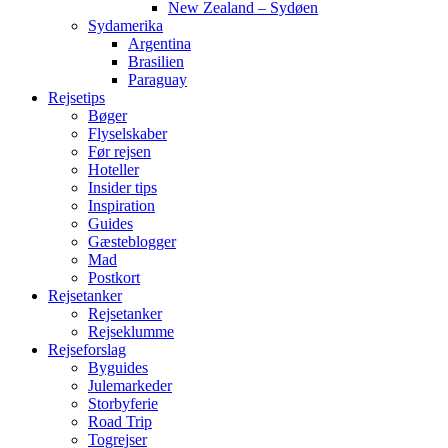
New Zealand – Sydøen
Sydamerika
Argentina
Brasilien
Paraguay
Rejsetips
Bøger
Flyselskaber
Før rejsen
Hoteller
Insider tips
Inspiration
Guides
Gæsteblogger
Mad
Postkort
Rejsetanker
Rejsetanker
Rejseklumme
Rejseforslag
Byguides
Julemarkeder
Storbyferie
Road Trip
Togrejser