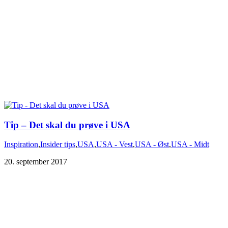
Tip – Det skal du prøve i USA
Inspiration
,
Insider tips
,
USA
,
USA - Vest
,
USA - Øst
,
USA - Midt
20. september 2017