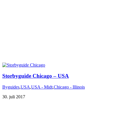
Storbyguide Chicago – USA
Byguides
,
USA
,
USA - Midt
,
Chicago - Illinois
30. juli 2017