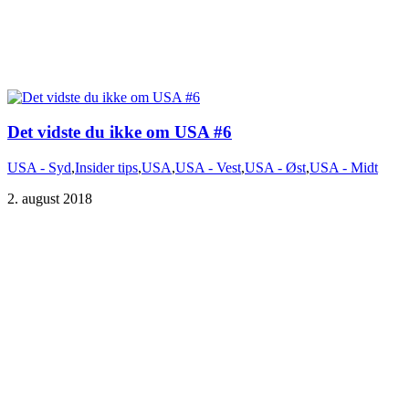
Det vidste du ikke om USA #6
USA - Syd
,
Insider tips
,
USA
,
USA - Vest
,
USA - Øst
,
USA - Midt
2. august 2018