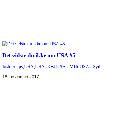
Det vidste du ikke om USA #5
Insider tips
,
USA
,
USA - Øst
,
USA - Midt
,
USA - Syd
18. november 2017