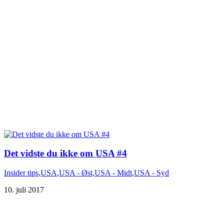
Det vidste du ikke om USA #4
Insider tips
,
USA
,
USA - Øst
,
USA - Midt
,
USA - Syd
10. juli 2017