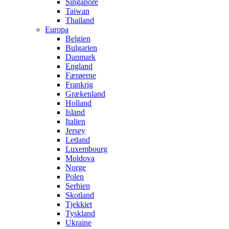
Singapore
Taiwan
Thailand
Europa
Belgien
Bulgarien
Danmark
England
Færøerne
Frankrig
Grækenland
Holland
Island
Italien
Jersey
Letland
Luxembourg
Moldova
Norge
Polen
Serbien
Skotland
Tjekkiet
Tyskland
Ukraine