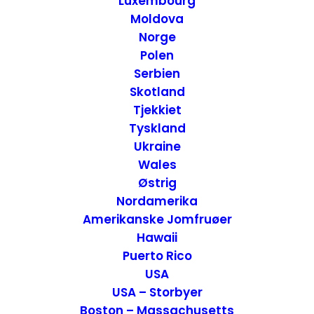
Luxembourg
Moldova
Norge
Polen
Serbien
Skotland
Tjekkiet
Tyskland
Ukraine
Wales
Burlington Queen City i Vermont – USA
Østrig
USA
,
USA - Øst
Nordamerika
5. januar 2017
Amerikanske Jomfruøer
Hawaii
Puerto Rico
USA
USA – Storbyer
Boston – Massachusetts