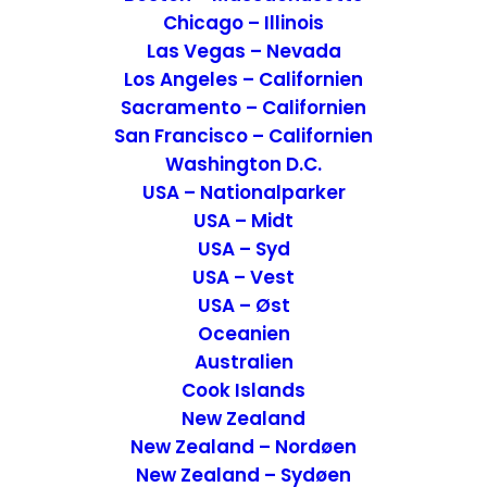
Chicago – Illinois
Las Vegas – Nevada
Los Angeles – Californien
Sacramento – Californien
San Francisco – Californien
Washington D.C.
Kancamagus Highway den smukkeste vej i White
USA – Nationalparker
Mountains – USA
USA – Midt
USA
,
USA - Øst
USA – Syd
21. december 2016
USA – Vest
USA – Øst
Oceanien
Australien
Cook Islands
New Zealand
New Zealand – Nordøen
New Zealand – Sydøen