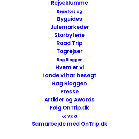
Rejseklumme
Rejseforslag
Byguides
Acadia National Park den eneste nationalpark i
Julemarkeder
New England – Maine, USA
Storbyferie
USA - Nationalparker
,
USA
,
USA - Øst
Road Trip
17. november 2016
Togrejser
Bag Bloggen
Hvem er vi
Lande vi har besøgt
Bag Bloggen
Presse
Artikler og Awards
Følg OnTrip.dk
Kontakt
Samarbejde med OnTrip.dk