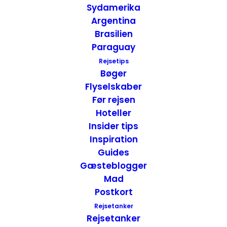
Sydamerika
Argentina
Brasilien
Paraguay
Anmeldelse af Christmas Farm Inn and Spa –
Rejsetips
Jackson, USA
Bøger
Flyselskaber
Hoteller
,
USA
USA - Øst
Før rejsen
12. december 2016
Hoteller
Insider tips
Inspiration
Guides
Gæsteblogger
Mad
Postkort
Rejsetanker
Rejsetanker