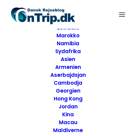
Forside
Destinationer
Afrika
Eswatini
Marokko
Namibia
Sydafrika
Asien
Armenien
Aserbajdsjan
Cambodja
Georgien
Hong Kong
Jordan
Kina
Macau
Maldiverne