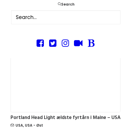
Search
En køretur i Maines baghave – New England, USA
USA
,
USA - Øst
14. november 2016
Portland Head Light ældste fyrtårn i Maine – USA
USA
,
USA - Øst