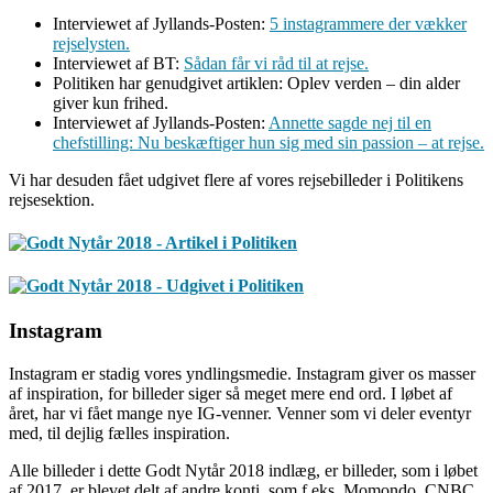
Interviewet af Jyllands-Posten:
5 instagrammere der vækker
rejselysten.
Interviewet af BT:
Sådan får vi råd til at rejse.
Politiken har genudgivet artiklen: Oplev verden – din alder
giver kun frihed.
Interviewet af Jyllands-Posten:
Annette sagde nej til en
chefstilling: Nu beskæftiger hun sig med sin passion – at rejse.
Vi har desuden fået udgivet flere af vores rejsebilleder i Politikens
rejsesektion.
Instagram
Instagram er stadig vores yndlingsmedie. Instagram giver os masser
af inspiration, for billeder siger så meget mere end ord. I løbet af
året, har vi fået mange nye IG-venner. Venner som vi deler eventyr
med, til dejlig fælles inspiration.
Alle billeder i dette Godt Nytår 2018 indlæg, er billeder, som i løbet
af 2017, er blevet delt af andre konti, som f.eks. Momondo, CNBC