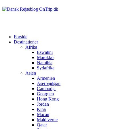
Forside
Destinationer
Afrika
Eswatini
Marokko
Namibia
Sydafrika
Asien
Armenien
Aserbajdsjan
Cambodja
Georgien
Hong Kong
Jordan
Kina
Macau
Maldiverne
Qatar