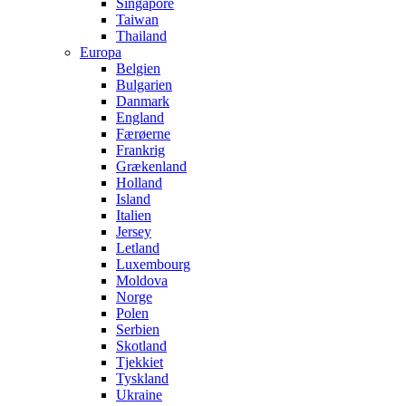
Singapore
Taiwan
Thailand
Europa
Belgien
Bulgarien
Danmark
England
Færøerne
Frankrig
Grækenland
Holland
Island
Italien
Jersey
Letland
Luxembourg
Moldova
Norge
Polen
Serbien
Skotland
Tjekkiet
Tyskland
Ukraine