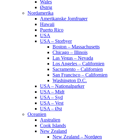
Wales
Østrig
Nordamerika
Amerikanske Jomfruøer
Hawaii
Puerto Rico
USA
USA – Storbyer
Boston – Massachusetts
Chicago – Illinois
Las Vegas – Nevada
Los Angeles – Californien
Sacramento – Californien
San Francisco – Californien
Washington D.C.
USA – Nationalparker
USA – Midt
USA – Syd
USA – Vest
USA – Øst
Oceanien
Australien
Cook Islands
New Zealand
New Zealand – Nordøen