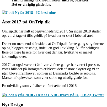
Tusind mange tak fordi i læser med og bidrager.
Det er vi rigtig glade for.
Året 2017 på OnTrip.dk
OnTrip.dk har haft et begivenhedsrigt 2017. Så inden 2018 starter
op, vil vi tage et tilbageblik på hvad der er sket i løbet af året.
Det er nu mere end 4 år siden, at OnTrip.dk første gang slog dørene
op og bloggen er stadig, inde i en god udvikling. Vi får heldigvis
flere og flere læsere for hver dag der går, hvilket vi er meget
taknemlige over.
2017 har også været et år, hvor vi flere gange har været i pressen,
vores billeder på Instagram er blevet delt af store aktører og vi er
igen blevet fremhævet, som en af Danmarks bedste rejseblogs.
Masser af oplevelser, som vi er stolte og utrolig glade for.
En udvikling som vi håber vil fortsætte ind i 2018.
Nyt Design