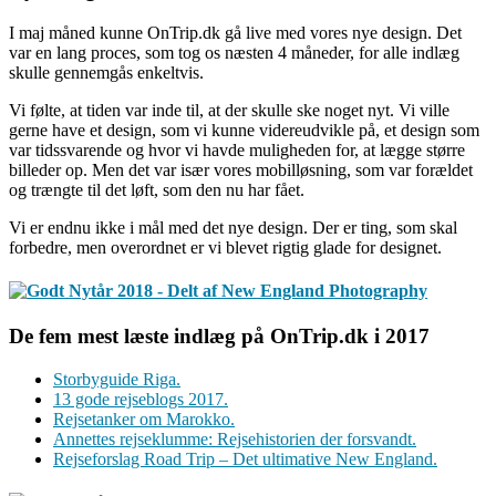
I maj måned kunne OnTrip.dk gå live med vores nye design. Det
var en lang proces, som tog os næsten 4 måneder, for alle indlæg
skulle gennemgås enkeltvis.
Vi følte, at tiden var inde til, at der skulle ske noget nyt. Vi ville
gerne have et design, som vi kunne videreudvikle på, et design som
var tidssvarende og hvor vi havde muligheden for, at lægge større
billeder op. Men det var især vores mobilløsning, som var forældet
og trængte til det løft, som den nu har fået.
Vi er endnu ikke i mål med det nye design. Der er ting, som skal
forbedre, men overordnet er vi blevet rigtig glade for designet.
De fem mest læste indlæg på OnTrip.dk i 2017
Storbyguide Riga.
13 gode rejseblogs 2017.
Rejsetanker om Marokko.
Annettes rejseklumme: Rejsehistorien der forsvandt.
Rejseforslag Road Trip – Det ultimative New England.