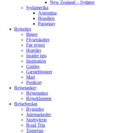
New Zealand – Sydøen
Sydamerika
Argentina
Brasilien
Paraguay
Rejsetips
Bøger
Flyselskaber
Før rejsen
Hoteller
Insider tips
Inspiration
Guides
Gæsteblogger
Mad
Postkort
Rejsetanker
Rejsetanker
Rejseklumme
Rejseforslag
Byguides
Julemarkeder
Storbyferie
Road Trip
Togrejser