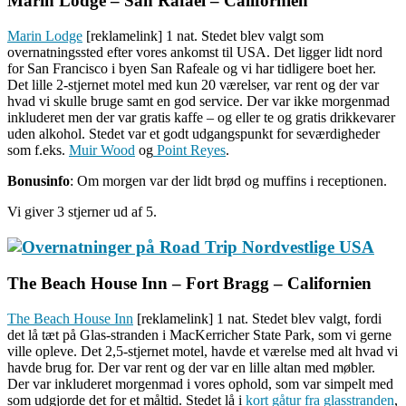
Marin Lodge – San Rafael – Californien
Marin Lodge
[reklamelink] 1 nat. Stedet blev valgt som
overnatningssted efter vores ankomst til USA. Det ligger lidt nord
for San Francisco i byen San Rafeale og vi har tidligere boet her.
Det lille 2-stjernet motel med kun 20 værelser, var rent og der var
hvad vi skulle bruge samt en god service. Der var ikke morgenmad
inkluderet men der var gratis kaffe – og eller te og gratis drikkevarer
uden alkohol. Stedet var et godt udgangspunkt for seværdigheder
som f.eks.
Muir Wood
og
Point Reyes
.
Bonusinfo
: Om morgen var der lidt brød og muffins i receptionen.
Vi giver 3 stjerner ud af 5.
The Beach House Inn – Fort Bragg – Californien
The Beach House Inn
[reklamelink] 1 nat. Stedet blev valgt, fordi
det lå tæt på Glas-stranden i MacKerricher State Park, som vi gerne
ville opleve. Det 2,5-stjernet motel, havde et værelse med alt hvad vi
havde brug for. Der var rent og der var en lille altan med møbler.
Der var inkluderet morgenmad i vores ophold, som var simpelt med
som udgjorde det for et måltid. Stedet lå i
kort gåtur fra glasstranden
,