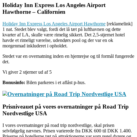
Holiday Inn Express Los Angeles Airport
Hawthorne – Californien
Holiday Inn Express Los Angeles Airport Hawthorne
[reklamelink]
1 nat. Stedet blev valgt, fordi det lå tæt på lufthavnen og dette
kvarter af LA, skulle være rimelig sikkert. Det 2,5-stjernet hotel
havde et rimeligt værelse, udendørs pool og der var en ok
morgenmad inkluderet i opholdet.
Stedet var en overnatning inden en hjemrejse og til formål fungerede
det.
Vi giver 2 stjerner ud af 5
Bonusinfo:
Bilen parkeres i et aflåst p-hus.
Prisniveauet på vores overnatninger på Road Trip
Nordvestlige USA
I vores overnatninger på road trip nordvestlige, skal prisen
selvfølgelig nævnes. Prisen varierede fra DKK 600 til DKK 1.400.
Priserne på hotellerne tæt på attraktionerne var som regel dyrere og