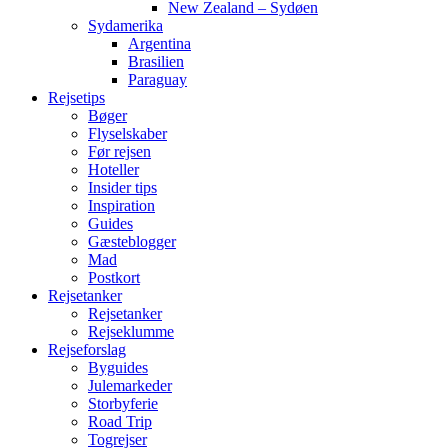
New Zealand – Sydøen
Sydamerika
Argentina
Brasilien
Paraguay
Rejsetips
Bøger
Flyselskaber
Før rejsen
Hoteller
Insider tips
Inspiration
Guides
Gæsteblogger
Mad
Postkort
Rejsetanker
Rejsetanker
Rejseklumme
Rejseforslag
Byguides
Julemarkeder
Storbyferie
Road Trip
Togrejser