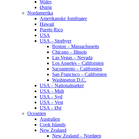
Wales
Østrig
Nordamerika
Amerikanske Jomfruøer
Hawaii
Puerto Rico
USA
USA – Storbyer
Boston – Massachusetts
Chicago – Illinois
Las Vegas – Nevada
Los Angeles – Californien
Sacramento – Californien
San Francisco – Californien
Washington D.C.
USA – Nationalparker
USA – Midt
USA – Syd
USA – Vest
USA – Øst
Oceanien
Australien
Cook Islands
New Zealand
New Zealand – Nordøen