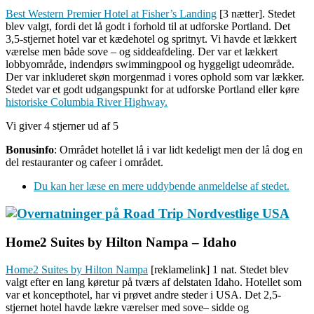
Best Western Premier Hotel at Fisher’s Landing
[3 nætter]. Stedet
blev valgt, fordi det lå godt i forhold til at udforske Portland. Det
3,5-stjernet hotel var et kædehotel og spritnyt. Vi havde et lækkert
værelse men både sove – og siddeafdeling. Der var et lækkert
lobbyområde, indendørs swimmingpool og hyggeligt udeområde.
Der var inkluderet skøn morgenmad i vores ophold som var lækker.
Stedet var et godt udgangspunkt for at udforske Portland eller køre
historiske Columbia River Highway.
Vi giver 4 stjerner ud af 5
Bonusinfo
: Området hotellet lå i var lidt kedeligt men der lå dog en
del restauranter og cafeer i området.
Du kan her læse en mere uddybende anmeldelse af stedet.
Home2 Suites by Hilton Nampa – Idaho
Home2 Suites by Hilton Nampa
[reklamelink] 1 nat. Stedet blev
valgt efter en lang køretur på tværs af delstaten Idaho. Hotellet som
var et koncepthotel, har vi prøvet andre steder i USA. Det 2,5-
stjernet hotel havde lækre værelser med sove– sidde og