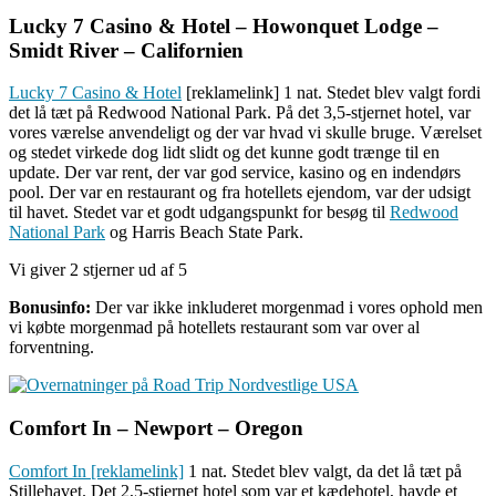
Lucky 7 Casino & Hotel – Howonquet Lodge –
Smidt River – Californien
Lucky 7 Casino & Hotel
[reklamelink] 1 nat. Stedet blev valgt fordi
det lå tæt på Redwood National Park. På det 3,5-stjernet hotel, var
vores værelse anvendeligt og der var hvad vi skulle bruge. Værelset
og stedet virkede dog lidt slidt og det kunne godt trænge til en
update. Der var rent, der var god service, kasino og en indendørs
pool. Der var en restaurant og fra hotellets ejendom, var der udsigt
til havet. Stedet var et godt udgangspunkt for besøg til
Redwood
National Park
og Harris Beach State Park.
Vi giver 2 stjerner ud af 5
Bonusinfo:
Der var ikke inkluderet morgenmad i vores ophold men
vi købte morgenmad på hotellets restaurant som var over al
forventning.
Comfort In – Newport – Oregon
Comfort In [reklamelink]
1 nat. Stedet blev valgt, da det lå tæt på
Stillehavet. Det 2,5-stjernet hotel som var et kædehotel, havde et