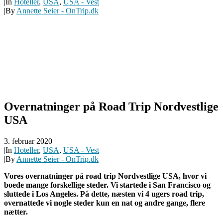
|
In
Hoteller
,
USA
,
USA - Vest
|
By
Annette Seier - OnTrip.dk
Overnatninger på Road Trip Nordvestlige
USA
3. februar 2020
|
In
Hoteller
,
USA
,
USA - Vest
|
By
Annette Seier - OnTrip.dk
Vores overnatninger på road trip Nordvestlige USA, hvor vi
boede mange forskellige steder. Vi startede i San Francisco og
sluttede i Los Angeles. På dette, næsten vi 4 ugers road trip,
overnattede vi nogle steder kun en nat og andre gange, flere
nætter.