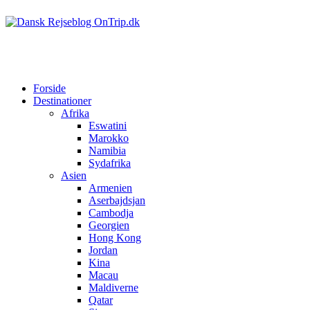
Forside
Destinationer
Afrika
Eswatini
Marokko
Namibia
Sydafrika
Asien
Armenien
Aserbajdsjan
Cambodja
Georgien
Hong Kong
Jordan
Kina
Macau
Maldiverne
Qatar