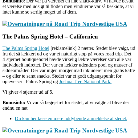
Bonusinfo
: Der var på værelset en lille snack-kurv. Vi havde bestilt
et værelse med udsigt til floden men vinduerne var så beskidte, at vi
intet kunne se særlig meget ud af dem.
The Palms Spring Hotel – Californien
The Palms Spring Hotel
[reklamelink] 2 nætter. Stedet blev valgt, ud
fra det så lækkert ud og var et naturligt stop på vores road trip. Det
4-stjernet boutiquehotel havde virkelig lækre værelser som alle var
individuelt indrettet. Der var en lækker udendørs pool og masser af
siddeområder. Der var ingen morgenmad inkluderet men gratis kaffe
– og eller te samt snacks. Stedet var et godt udgangspunkt for
oplevelser i Palms Spring og
Joshua Tree National Park.
Vi giver 4 stjerner ud af 5.
Bonusinfo:
Vi var så begejstret for stedet, at vi valgte at blive der
endnu en nat.
Du kan her læse en mere uddybende anmeldelse af stedet.