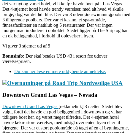
det var nyt og var et hotel, vi ikke før havde boet på i Las Vegas.
Det 4-stjernet hotel havde trendy værelser, med alt hvad vi skulle
bruge, dog var det lidt lille. Der var 3 udendørs swimmingpools med
3 tilhørende poolbars. Der var et kasino, et spa-område,
fitnessfaciliteter en natklub og 5 restauranter. Der var ingen
morgenmad inkluderet i opholdet. Stedet ligger på The Strip og har
en ok beliggenhed, i forhold til oplevelser i byen.
Vi giver 3 stjerner ud af 5
Bonusinfo:
Der skal betales USD 43 i resort fee udover
værelsesprisen.
Du kan her læse en mere uddybende anmeldelse.
Downtown Grand Las Vegas – Nevada
Downtown Grand Las Vegas
[reklamelink] 3 nætter. Stedet blev
valgt, fordi det havde en god beliggenhed i downtown og vi har
tidligere boet her, og været meget tilfredse. Det 4-stjernet hotel
havde lækre store værelser, med udsigt over enten byen eller til
bjergene. Der var et stort poolområde på taget af en af bygningerne,