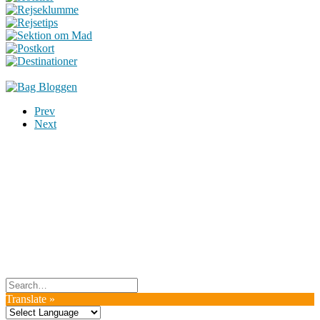
Prev
Next
Du er altid velkommen til at kontakte os:
– SoMe:
Facebook
,
Twitter
,
Instagram
– Mail: ontrip (a) outlook.com
Følg os på vores kommende rejser
Copyright OnTrip.dk – All rights reserved
Tekst og billeder må ikke gengives uden tilladelse.
Læs Privatlivspolitik
Translate »