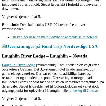
flere restauranter, kasino og barer. Der var udmærket morgenmad
inkluderet i vores ophold. Stedet lå perfekt i forhold til oplevelser i
downtown.
Vi giver 4 stjerner ud af 5.
Bonusinfo
: Der skal betales USD 29 i resort fee udover
værelsesprisen.
Du kan her læse en mere uddybede anmeldelse af hotellet.
Laughlin River Lodge – Laughlin – Nevada
Laughlin River Lodge
[reklamelink] 1 nat. Stedet blev valgt efter
oplevelser i Oatman. Det 3,5-stjernet hotel havde rimelige, dog
gammeldags værelser. Der var et kasino, adskillige barer og
restauranter og en udendørs pool. Der var ingen morgenmad
inkluderet i vores ophold men vi spiste en udmærket morgenmad, på
deres cafe. Stedet lå direkte ned til Coloradofloden og var et godt
udgangspunkt for oplevelser i Launghin eller
et besøg til Oatman.
Vi giver 2 stjerner ud af 5.