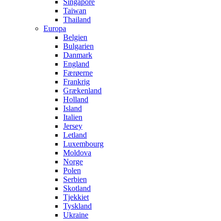
Singapore
Taiwan
Thailand
Europa
Belgien
Bulgarien
Danmark
England
Færøerne
Frankrig
Grækenland
Holland
Island
Italien
Jersey
Letland
Luxembourg
Moldova
Norge
Polen
Serbien
Skotland
Tjekkiet
Tyskland
Ukraine