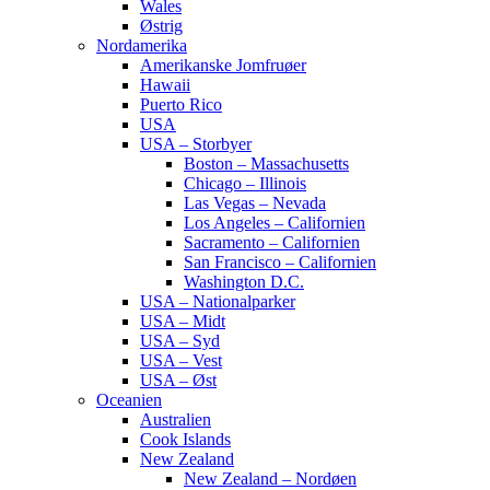
Wales
Østrig
Nordamerika
Amerikanske Jomfruøer
Hawaii
Puerto Rico
USA
USA – Storbyer
Boston – Massachusetts
Chicago – Illinois
Las Vegas – Nevada
Los Angeles – Californien
Sacramento – Californien
San Francisco – Californien
Washington D.C.
USA – Nationalparker
USA – Midt
USA – Syd
USA – Vest
USA – Øst
Oceanien
Australien
Cook Islands
New Zealand
New Zealand – Nordøen