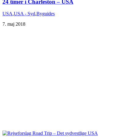
24 timer i Charleston – USA
USA
,
USA - Syd
,
Byguides
7. maj 2018