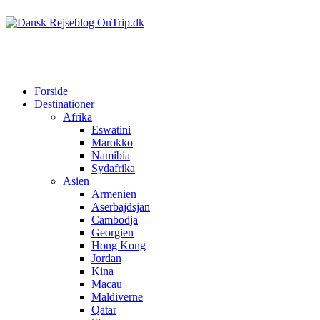
Forside
Destinationer
Afrika
Eswatini
Marokko
Namibia
Sydafrika
Asien
Armenien
Aserbajdsjan
Cambodja
Georgien
Hong Kong
Jordan
Kina
Macau
Maldiverne
Qatar