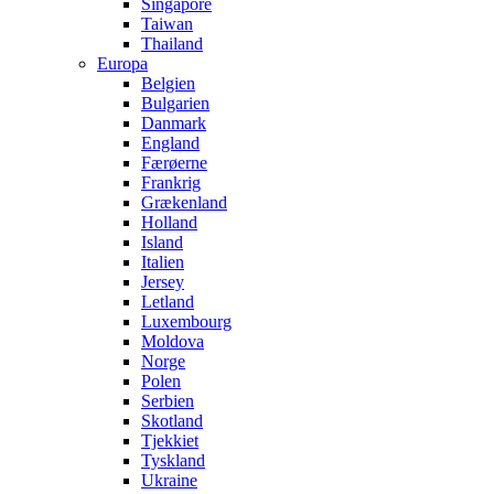
Singapore
Taiwan
Thailand
Europa
Belgien
Bulgarien
Danmark
England
Færøerne
Frankrig
Grækenland
Holland
Island
Italien
Jersey
Letland
Luxembourg
Moldova
Norge
Polen
Serbien
Skotland
Tjekkiet
Tyskland
Ukraine