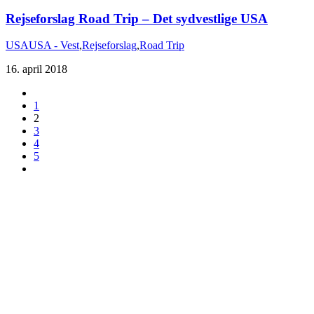
Rejseforslag Road Trip – Det sydvestlige USA
USA
USA - Vest
,
Rejseforslag
,
Road Trip
16. april 2018
1
2
3
4
5
Du er altid velkommen til at kontakte os:
– SoMe:
Facebook
,
Twitter
,
Instagram
– Mail: ontrip (a) outlook.com
Følg os på vores kommende rejser
Copyright OnTrip.dk – All rights reserved
Tekst og billeder må ikke gengives uden tilladelse.
Læs Privatlivspolitik