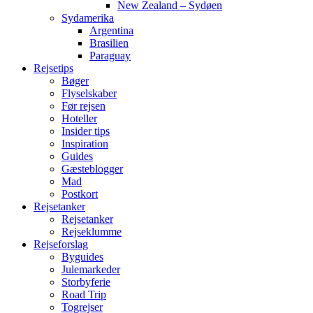
New Zealand – Sydøen
Sydamerika
Argentina
Brasilien
Paraguay
Rejsetips
Bøger
Flyselskaber
Før rejsen
Hoteller
Insider tips
Inspiration
Guides
Gæsteblogger
Mad
Postkort
Rejsetanker
Rejsetanker
Rejseklumme
Rejseforslag
Byguides
Julemarkeder
Storbyferie
Road Trip
Togrejser