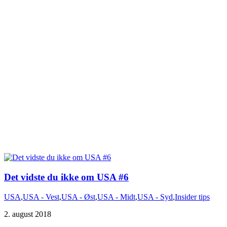
Det vidste du ikke om USA #6
USA
,
USA - Vest
,
USA - Øst
,
USA - Midt
,
USA - Syd
,
Insider tips
2. august 2018