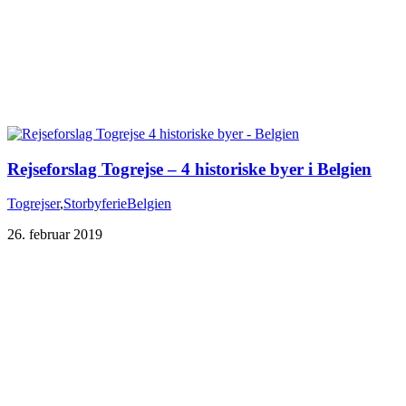
Rejseforslag Togrejse – 4 historiske byer i Belgien
Togrejser
,
Storbyferie
Belgien
26. februar 2019